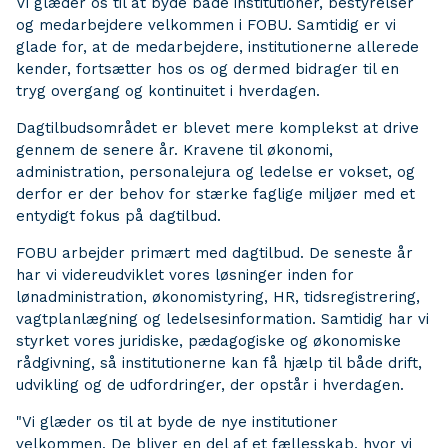
Vi glæder os til at byde både institutioner, bestyrelser
og medarbejdere velkommen i FOBU. Samtidig er vi
glade for, at de medarbejdere, institutionerne allerede
kender, fortsætter hos os og dermed bidrager til en
tryg overgang og kontinuitet i hverdagen.
Dagtilbudsområdet er blevet mere komplekst at drive
gennem de senere år. Kravene til økonomi,
administration, personalejura og ledelse er vokset, og
derfor er der behov for stærke faglige miljøer med et
entydigt fokus på dagtilbud.
FOBU arbejder primært med dagtilbud. De seneste år
har vi videreudviklet vores løsninger inden for
lønadministration, økonomistyring, HR, tidsregistrering,
vagtplanlægning og ledelsesinformation. Samtidig har vi
styrket vores juridiske, pædagogiske og økonomiske
rådgivning, så institutionerne kan få hjælp til både drift,
udvikling og de udfordringer, der opstår i hverdagen.
"Vi glæder os til at byde de nye institutioner
velkommen. De bliver en del af et fællesskab, hvor vi