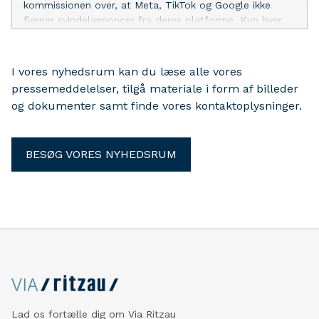
kommissionen over, at Meta, TikTok og Google ikke
fjerner svindelannoncer fra deres platforme. Kun hver
fjerde af næsten 900 anmeldte svindelannoncer blev
fjernet.
I vores nyhedsrum kan du læse alle vores
pressemeddelelser, tilgå materiale i form af billeder
og dokumenter samt finde vores kontaktoplysninger.
BESØG VORES NYHEDSRUM
Lad os fortælle dig om Via Ritzau