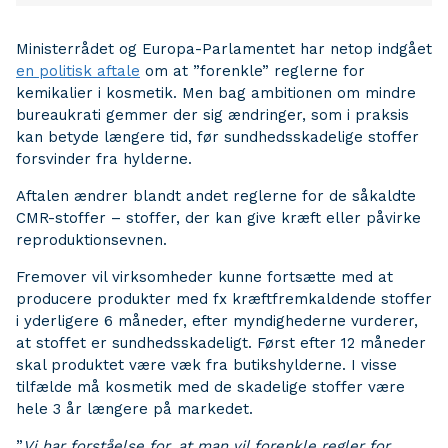
Ministerrådet og Europa-Parlamentet har netop indgået
en politisk aftale
om at ”forenkle” reglerne for
kemikalier i kosmetik. Men bag ambitionen om mindre
bureaukrati gemmer der sig ændringer, som i praksis
kan betyde længere tid, før sundhedsskadelige stoffer
forsvinder fra hylderne.
Aftalen ændrer blandt andet reglerne for de såkaldte
CMR-stoffer – stoffer, der kan give kræft eller påvirke
reproduktionsevnen.
Fremover vil virksomheder kunne fortsætte med at
producere produkter med fx kræftfremkaldende stoffer
i yderligere 6 måneder, efter myndighederne vurderer,
at stoffet er sundhedsskadeligt. Først efter 12 måneder
skal produktet være væk fra butikshylderne. I visse
tilfælde må kosmetik med de skadelige stoffer være
hele 3 år længere på markedet.
”
Vi har forståelse for, at man vil forenkle regler for