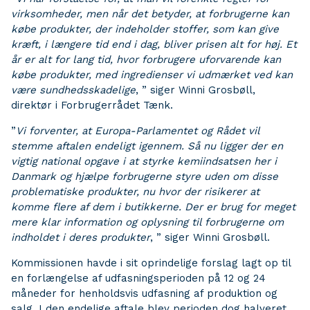
virksomheder, men når det betyder, at forbrugerne kan
købe produkter, der indeholder stoffer, som kan give
kræft, i længere tid end i dag, bliver prisen alt for høj. Et
år er alt for lang tid, hvor forbrugere uforvarende kan
købe produkter, med ingredienser vi udmærket ved kan
være sundhedsskadelige
, ” siger Winni Grosbøll,
direktør i Forbrugerrådet Tænk.
”
Vi forventer, at Europa-Parlamentet og Rådet vil
stemme aftalen endeligt igennem. Så nu ligger der en
vigtig national opgave i at styrke kemiindsatsen her i
Danmark og hjælpe forbrugerne styre uden om disse
problematiske produkter, nu hvor der risikerer at
komme flere af dem i butikkerne. Der er brug for meget
mere klar information og oplysning til forbrugerne om
indholdet i deres produkter
, ” siger Winni Grosbøll.
Kommissionen havde i sit oprindelige forslag lagt op til
en forlængelse af udfasningsperioden på 12 og 24
måneder for henholdsvis udfasning af produktion og
salg. I den endelige aftale blev perioden dog halveret