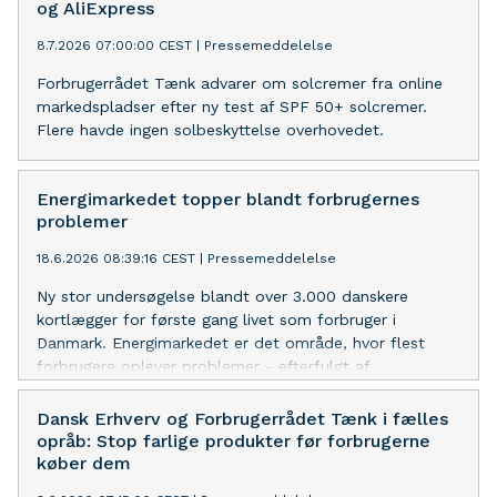
og AliExpress
8.7.2026 07:00:00 CEST
|
Pressemeddelelse
Forbrugerrådet Tænk advarer om solcremer fra online
markedspladser efter ny test af SPF 50+ solcremer.
Flere havde ingen solbeskyttelse overhovedet.
Energimarkedet topper blandt forbrugernes
problemer
18.6.2026 08:39:16 CEST
|
Pressemeddelelse
Ny stor undersøgelse blandt over 3.000 danskere
kortlægger for første gang livet som forbruger i
Danmark. Energimarkedet er det område, hvor flest
forbrugere oplever problemer - efterfulgt af
forsikringsmarkedet og bankmarkedet.
Dansk Erhverv og Forbrugerrådet Tænk i fælles
opråb: Stop farlige produkter før forbrugerne
køber dem