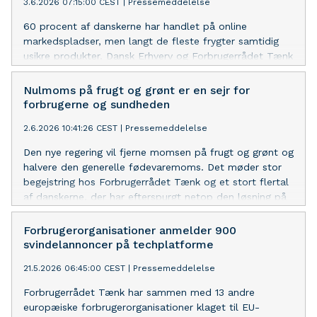
3.6.2026 07:15:00 CEST
|
Pressemeddelelse
60 procent af danskerne har handlet på online
markedspladser, men langt de fleste frygter samtidig
usikre produkter. Dansk Erhverv og Forbrugerrådet Tænk
har hver især kæmpet for fair konkurrence og
forbrugernes sikkerhed i mange år. Nu går de sammen
Nulmoms på frugt og grønt er en sejr for
og kræver, at alle produkter skal dokumenteres sikre,
forbrugerne og sundheden
før de sættes til salg i EU.
2.6.2026 10:41:26 CEST
|
Pressemeddelelse
Den nye regering vil fjerne momsen på frugt og grønt og
halvere den generelle fødevaremoms. Det møder stor
begejstring hos Forbrugerrådet Tænk og et stort flertal
af danskerne, der har efterspurgt netop den løsning på
de høje fødevarepriser.
Forbrugerorganisationer anmelder 900
svindelannoncer på techplatforme
21.5.2026 06:45:00 CEST
|
Pressemeddelelse
Forbrugerrådet Tænk har sammen med 13 andre
europæiske forbrugerorganisationer klaget til EU-