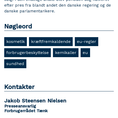
efter pres fra blandt andet den danske regering og de
danske parlamentarikere.
Nøgleord
kosmetik
kræftfremkaldende
eu-regler
forbrugerbeskyttelse
kemikalier
eu
sundhed
Kontakter
Jakob Steensen Nielsen
Presseansvarlig
Forbrugerrådet Tænk