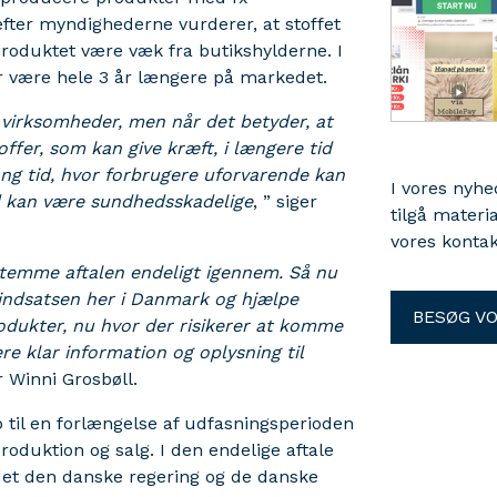
efter myndighederne vurderer, at stoffet
produktet være væk fra butikshylderne. I
r være hele 3 år længere på markedet.
or virksomheder, men når det betyder, at
ffer, som kan give kræft, i længere tid
 lang tid, hvor forbrugere uforvarende kan
I vores nyh
d kan være sundhedsskadelige
, ” siger
tilgå materi
vores kontak
stemme aftalen endeligt igennem. Så nu
miindsatsen her i Danmark og hjælpe
BESØG V
dukter, nu hvor der risikerer at komme
re klar information og oplysning til
er Winni Grosbøll.
p til en forlængelse af udfasningsperioden
oduktion og salg. I den endelige aftale
ndet den danske regering og de danske