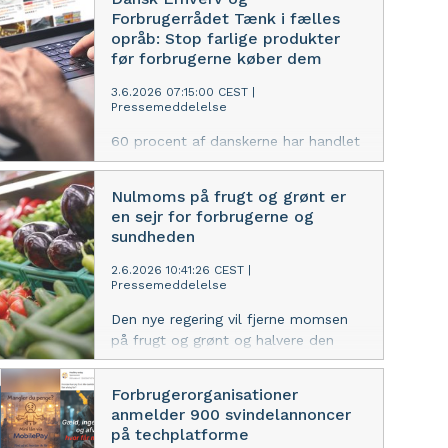
efterfulgt af forsikringsmarkedet og
Forbrugerrådet Tænk i fælles
bankmarkedet.
opråb: Stop farlige produkter
før forbrugerne køber dem
3.6.2026 07:15:00 CEST
|
Pressemeddelelse
60 procent af danskerne har handlet
på online markedspladser, men langt
de fleste frygter samtidig usikre
Nulmoms på frugt og grønt er
produkter. Dansk Erhverv og
en sejr for forbrugerne og
Forbrugerrådet Tænk har hver især
sundheden
kæmpet for fair konkurrence og
forbrugernes sikkerhed i mange år. Nu
2.6.2026 10:41:26 CEST
|
Pressemeddelelse
går de sammen og kræver, at alle
produkter skal dokumenteres sikre,
Den nye regering vil fjerne momsen
før de sættes til salg i EU.
på frugt og grønt og halvere den
generelle fødevaremoms. Det møder
stor begejstring hos Forbrugerrådet
Forbrugerorganisationer
Tænk og et stort flertal af
anmelder 900 svindelannoncer
danskerne, der har efterspurgt netop
på techplatforme
den løsning på de høje