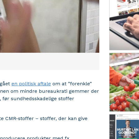
dgået
en politisk aftale
om at ”forenkle”
tionen om mindre bureaukrati gemmer der
, før sundhedsskadelige stoffer
e CMR-stoffer – stoffer, der kan give
 producere produkter med fx