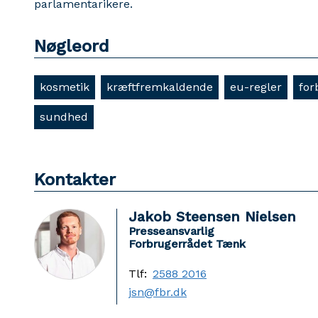
parlamentarikere.
Nøgleord
kosmetik
kræftfremkaldende
eu-regler
for
sundhed
Kontakter
Jakob Steensen Nielsen
Presseansvarlig
Forbrugerrådet Tænk
Tlf:
2588 2016
jsn@fbr.dk