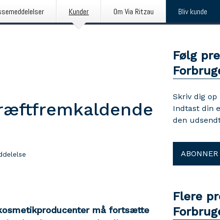
ssemeddelelser
Kunder
Om Via Ritzau
Bliv kunde
Følg pr
Forbrug
Skriv dig op
kræftfremkaldende
Indtast din 
den udsendt
ABONNER
delelse
Flere p
r kosmetikproducenter må fortsætte
Forbrug