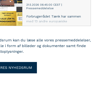
fødevarepriser.
21.5.2026 06:45:00 CEST
|
Pressemeddelelse
Forbrugerrådet Tænk har sammen
med 13 andre europæiske
forbrugerorganisationer klaget til EU-
kommissionen over, at Meta, TikTok
og Google ikke fjerner
edsrum kan du læse alle vores pressemeddelelser,
svindelannoncer fra deres platforme.
ale i form af billeder og dokumenter samt finde
Kun hver fjerde af næsten 900
toplysninger.
anmeldte svindelannoncer blev
fjernet.
ORES NYHEDSRUM