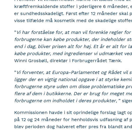
kræftfremkaldende stoffer i yderligere 6 måneder, 
er sundhedsskadeligt. Først efter 12 måneder skal 
visse tilfælde må kosmetik med de skadelige stoffe
”
Vi har forståelse for, at man vil forenkle regler f
forbrugerne kan købe produkter, der indeholder sto
end i dag, bliver prisen alt for høj. Et år er alt for
købe produkter, med ingredienser vi udmærket ve
Winni Grosbøll, direktør i Forbrugerrådet Tænk.
”
Vi forventer, at Europa-Parlamentet og Rådet vil 
ligger der en vigtig national opgave i at styrke ke
forbrugerne styre uden om disse problematiske pro
flere af dem i butikkerne. Der er brug for meget me
forbrugerne om indholdet i deres produkter
, ” sig
Kommissionen havde i sit oprindelige forslag lagt o
på 12 og 24 måneder for henholdsvis udfasning af pr
blev perioden dog halveret efter pres fra blandt a