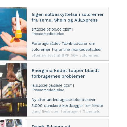
Ingen solbeskyttelse i solcremer
fra Temu, Shein og AliExpress
8.7.2026 07:00:00 CEST
|
Pressemeddelelse
Forbrugerrådet Tænk advarer om
solcremer fra online markedspladser
efter ny test af SPF 50+ solcremer.
Flere havde ingen solbeskyttelse
overhovedet.
Energimarkedet topper blandt
forbrugernes problemer
18.6.2026 08:39:16 CEST
|
Pressemeddelelse
Ny stor undersøgelse blandt over
3.000 danskere kortlægger for første
gang livet som forbruger i Danmark.
Energimarkedet er det område, hvor
flest forbrugere oplever problemer -
Dansk Erhverv og