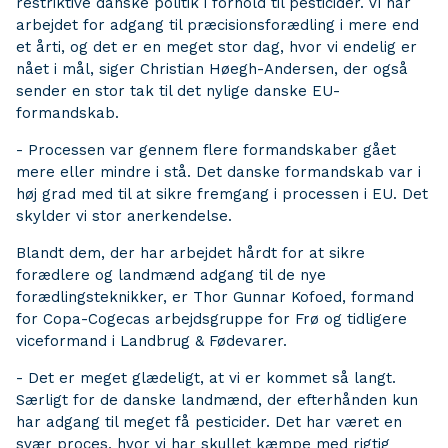
restriktive danske politik i forhold til pesticider. Vi har
arbejdet for adgang til præcisionsforædling i mere end
et årti, og det er en meget stor dag, hvor vi endelig er
nået i mål, siger Christian Høegh-Andersen, der også
sender en stor tak til det nylige danske EU-
formandskab.
- Processen var gennem flere formandskaber gået
mere eller mindre i stå. Det danske formandskab var i
høj grad med til at sikre fremgang i processen i EU. Det
skylder vi stor anerkendelse.
Blandt dem, der har arbejdet hårdt for at sikre
forædlere og landmænd adgang til de nye
forædlingsteknikker, er Thor Gunnar Kofoed, formand
for Copa-Cogecas arbejdsgruppe for Frø og tidligere
viceformand i Landbrug & Fødevarer.
- Det er meget glædeligt, at vi er kommet så langt.
Særligt for de danske landmænd, der efterhånden kun
har adgang til meget få pesticider. Det har været en
svær proces, hvor vi har skullet kæmpe med rigtig