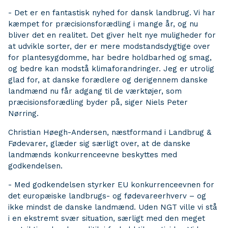
- Det er en fantastisk nyhed for dansk landbrug. Vi har
kæmpet for præcisionsforædling i mange år, og nu
bliver det en realitet. Det giver helt nye muligheder for
at udvikle sorter, der er mere modstandsdygtige over
for plantesygdomme, har bedre holdbarhed og smag,
og bedre kan modstå klimaforandringer. Jeg er utrolig
glad for, at danske forædlere og derigennem danske
landmænd nu får adgang til de værktøjer, som
præcisionsforædling byder på, siger Niels Peter
Nørring.
Christian Høegh-Andersen, næstformand i Landbrug &
Fødevarer, glæder sig særligt over, at de danske
landmænds konkurrenceevne beskyttes med
godkendelsen.
- Med godkendelsen styrker EU konkurrenceevnen for
det europæiske landbrugs- og fødevareerhverv – og
ikke mindst de danske landmænd. Uden NGT ville vi stå
i en ekstremt svær situation, særligt med den meget