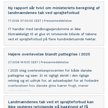
Ny rapport sår tvivl om ministeriets beregning af
landmændenes tab ved sprøjteforbud
7.7.2026 07:00:00 CEST
|
Pressemeddelelse
17 handler med landbrugsejendomme er ikke
tilstrækkeligt til at give et retvisende billede af tabene
ved et sprøjteforbud på flere hundredetusinde hektar.
Højere overlevelse blandt pattegrise i 2025
2.7.2026 14:13:51 CEST
|
Pressemeddelelse
I 2025 steg overlevelsesprocenten for både danske
pattegrise og søer. Er et vigtigt skridt i den rigtige
retning og et udtryk for, at avlsarbejdet for at forbedre
overlevelsen hos danske grise bærer frugt, mener
sektordirektør.
Landmændenes tab ved et sprøjteforbud kan
ikke opgøres retvisende på baggrund af få