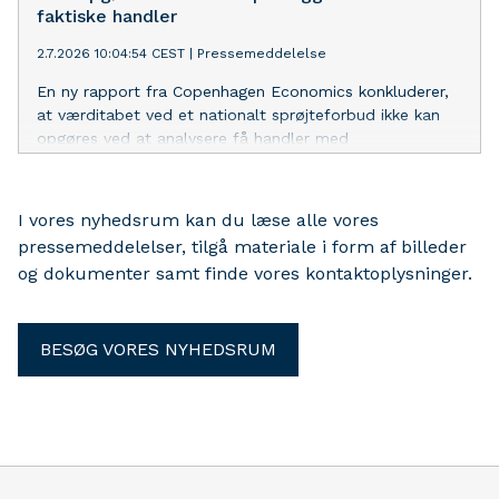
faktiske handler
2.7.2026 10:04:54 CEST
|
Pressemeddelelse
En ny rapport fra Copenhagen Economics konkluderer,
at værditabet ved et nationalt sprøjteforbud ikke kan
opgøres ved at analysere få handler med
landbrugsejendomme, sådan som Miljøministeriet gør i
sin reguleringsanalyse fra januar 2026.
I vores nyhedsrum kan du læse alle vores
pressemeddelelser, tilgå materiale i form af billeder
og dokumenter samt finde vores kontaktoplysninger.
BESØG VORES NYHEDSRUM