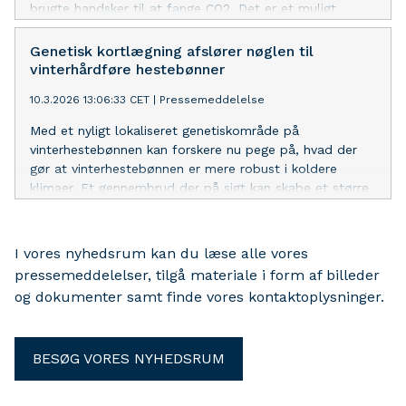
brugte handsker til at fange CO2. Det er et muligt
alternativ til olieafhængige løsninger, lyder vurderingen
fra postdoc Simon Kildahl, som står i spidsen for
Genetisk kortlægning afslører nøglen til
projektet.
vinterhårdføre hestebønner
10.3.2026 13:06:33 CET
|
Pressemeddelelse
Med et nyligt lokaliseret genetiskområde på
vinterhestebønnen kan forskere nu pege på, hvad der
gør at vinterhestebønnen er mere robust i koldere
klimaer. Et gennembrud der på sigt kan skabe et større
incitament for at så langt flere bælgplanter i f.eks.
danske marker.
I vores nyhedsrum kan du læse alle vores
pressemeddelelser, tilgå materiale i form af billeder
og dokumenter samt finde vores kontaktoplysninger.
BESØG VORES NYHEDSRUM