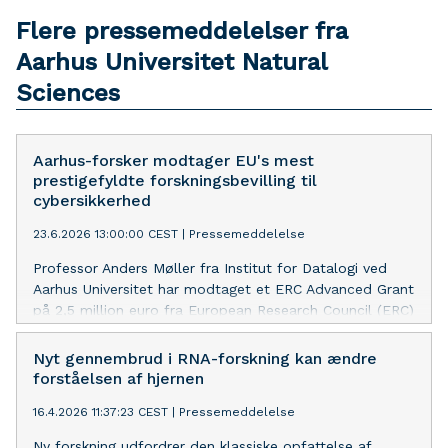
Flere pressemeddelelser fra
Aarhus Universitet Natural
Sciences
Aarhus-forsker modtager EU's mest
prestigefyldte forskningsbevilling til
cybersikkerhed
23.6.2026 13:00:00 CEST
|
Pressemeddelelse
Professor Anders Møller fra Institut for Datalogi ved
Aarhus Universitet har modtaget et ERC Advanced Grant
på 2,5 million euro fra European Research Council (ERC)
til forskningsprojektet Program Analysis for Software
Supply Chain Security (Prosec).
Nyt gennembrud i RNA-forskning kan ændre
forståelsen af hjernen
16.4.2026 11:37:23 CEST
|
Pressemeddelelse
Ny forskning udfordrer den klassiske opfattelse af,