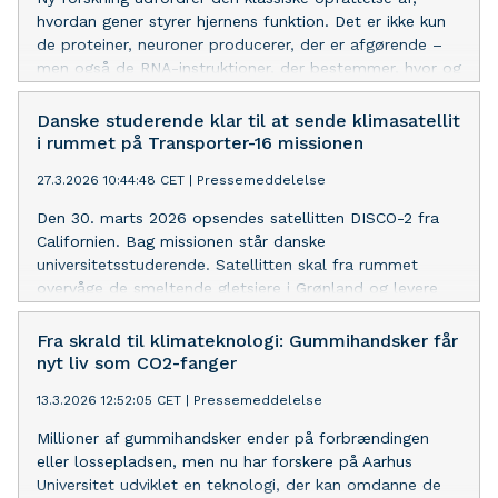
hvordan gener styrer hjernens funktion. Det er ikke kun
de proteiner, neuroner producerer, der er afgørende –
men også de RNA-instruktioner, der bestemmer, hvor og
hvornår disse proteiner dannes.
Danske studerende klar til at sende klimasatellit
i rummet på Transporter-16 missionen
27.3.2026 10:44:48 CET
|
Pressemeddelelse
Den 30. marts 2026 opsendes satellitten DISCO-2 fra
Californien. Bag missionen står danske
universitetsstuderende. Satellitten skal fra rummet
overvåge de smeltende gletsjere i Grønland og levere
data til klimaforskningen.
Fra skrald til klimateknologi: Gummihandsker får
nyt liv som CO2-fanger
13.3.2026 12:52:05 CET
|
Pressemeddelelse
Millioner af gummihandsker ender på forbrændingen
eller lossepladsen, men nu har forskere på Aarhus
Universitet udviklet en teknologi, der kan omdanne de