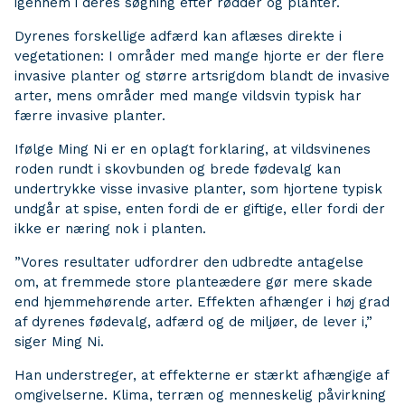
igennem i deres søgning efter rødder og planter.
Dyrenes forskellige adfærd kan aflæses direkte i
vegetationen: I områder med mange hjorte er der flere
invasive planter og større artsrigdom blandt de invasive
arter, mens områder med mange vildsvin typisk har
færre invasive planter.
Ifølge Ming Ni er en oplagt forklaring, at vildsvinenes
roden rundt i skovbunden og brede fødevalg kan
undertrykke visse invasive planter, som hjortene typisk
undgår at spise, enten fordi de er giftige, eller fordi der
ikke er næring nok i planten.
”Vores resultater udfordrer den udbredte antagelse
om, at fremmede store planteædere gør mere skade
end hjemmehørende arter. Effekten afhænger i høj grad
af dyrenes fødevalg, adfærd og de miljøer, de lever i,”
siger Ming Ni.
Han understreger, at effekterne er stærkt afhængige af
omgivelserne. Klima, terræn og menneskelig påvirkning