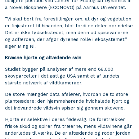
tidligere postdoc ved Center for Ecological Dynamics in
a Novel Biosphere (ECONOVO) på Aarhus Universitet.
”Vi skal bort fra forestillingen om, at dyr og vegetation
er finjusteret til hinanden, blot fordi de deler oprindelse.
Det er ikke fødselsstedet, men derimod spisevanerne
og adfærden, der afgør dyrenes rolle i økosystemet,”
siger Ming Ni.
Kræsne hjorte og altædende svin
Studiet bygger på analyser af mere end 68.000
skovparceller i det østlige USA samt et af landets
største netværk af vildtkameraer.
De store mængder data afslører, hvordan de to store
planteædere; den hjemmehørende hvidhalede hjort og
det indvandrede vildsvin spiser sig gennem skovene.
Hjorte er selektive i deres fødevalg. De foretrækker
friske skud og spirer fra træerne, mens vildsvinene går
anderledes til værks. De er altædende og roder jorden