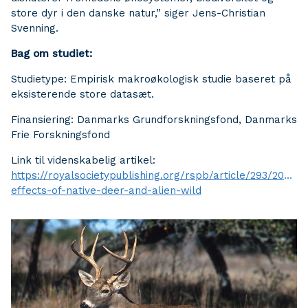
store dyr i den danske natur,” siger Jens-Christian
Svenning.
Bag om studiet:
Studietype: Empirisk makroøkologisk studie baseret på
eksisterende store datasæt.
Finansiering: Danmarks Grundforskningsfond, Danmarks
Frie Forskningsfond
Link til videnskabelig artikel:
https://royalsocietypublishing.org/rspb/article/293/2071/
effects-of-native-deer-and-alien-wild