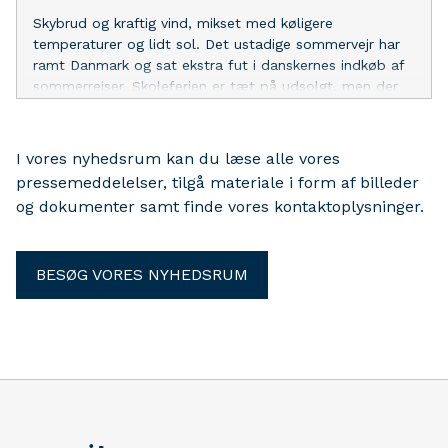
Skybrud og kraftig vind, mikset med køligere
temperaturer og lidt sol. Det ustadige sommervejr har
ramt Danmark og sat ekstra fut i danskernes indkøb af
sommerrejser. Skoleferien er tæt på udsolgt, men der
er et par enkelte tricks til at få fat i de sidste rejser.
I vores nyhedsrum kan du læse alle vores
pressemeddelelser, tilgå materiale i form af billeder
og dokumenter samt finde vores kontaktoplysninger.
BESØG VORES NYHEDSRUM