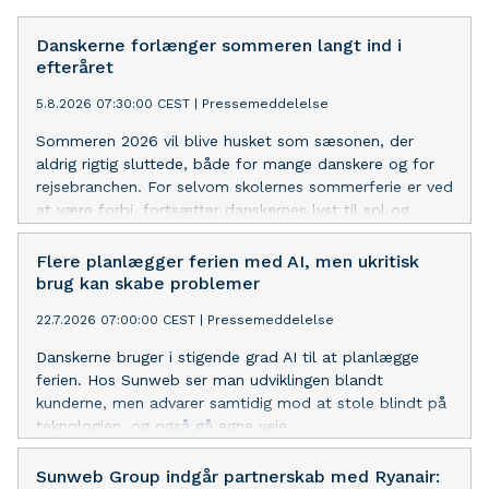
Danskerne forlænger sommeren langt ind i
efteråret
5.8.2026 07:30:00 CEST
|
Pressemeddelelse
Sommeren 2026 vil blive husket som sæsonen, der
aldrig rigtig sluttede, både for mange danskere og for
rejsebranchen. For selvom skolernes sommerferie er ved
at være forbi, fortsætter danskernes lyst til sol og
varme med uformindsket styrke, og efterspørgslen på
sensommer- og efterårsrejser er høj.
Flere planlægger ferien med AI, men ukritisk
brug kan skabe problemer
22.7.2026 07:00:00 CEST
|
Pressemeddelelse
Danskerne bruger i stigende grad AI til at planlægge
ferien. Hos Sunweb ser man udviklingen blandt
kunderne, men advarer samtidig mod at stole blindt på
teknologien, og også gå egne veje.
Sunweb Group indgår partnerskab med Ryanair: