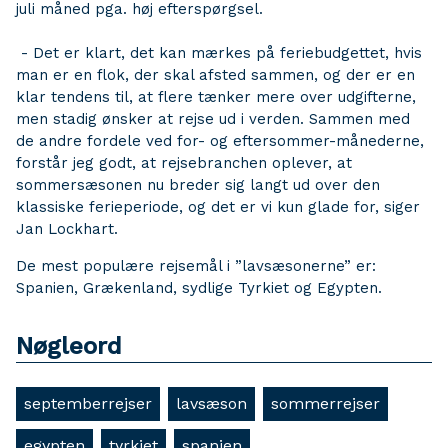
juli måned pga. høj efterspørgsel.
- Det er klart, det kan mærkes på feriebudgettet, hvis
man er en flok, der skal afsted sammen, og der er en
klar tendens til, at flere tænker mere over udgifterne,
men stadig ønsker at rejse ud i verden. Sammen med
de andre fordele ved for- og eftersommer-månederne,
forstår jeg godt, at rejsebranchen oplever, at
sommersæsonen nu breder sig langt ud over den
klassiske ferieperiode, og det er vi kun glade for, siger
Jan Lockhart.
De mest populære rejsemål i ”lavsæsonerne” er:
Spanien, Grækenland, sydlige Tyrkiet og Egypten.
Nøgleord
septemberrejser
lavsæson
sommerrejser
egypten
tyrkiet
spanien