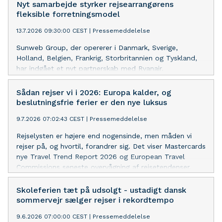
Nyt samarbejde styrker rejsearrangørens
fleksible forretningsmodel
13.7.2026 09:30:00 CEST
|
Pressemeddelelse
Sunweb Group, der opererer i Danmark, Sverige,
Holland, Belgien, Frankrig, Storbritannien og Tyskland,
har indgået et nyt partnerskab med Ryanair.
Samarbejdet betyder, at Europas største
lavprisselskabs flyvninger nu bliver integreret direkte i
Sådan rejser vi i 2026: Europa kalder, og
Sunwebs bookingplatform. Det giver kunderne adgang
beslutningsfrie ferier er den nye luksus
til et endnu større udvalg af fly og gør det muligt at
9.7.2026 07:02:43 CEST
|
Pressemeddelelse
sammensætte flere fleksible og prisvenlige pakkerejser.
Rejselysten er højere end nogensinde, men måden vi
rejser på, og hvortil, forandrer sig. Det viser Mastercards
nye Travel Trend Report 2026 og European Travel
Commissions seneste overvågning af rejsetendenser.
Skoleferien tæt på udsolgt - ustadigt dansk
sommervejr sælger rejser i rekordtempo
9.6.2026 07:00:00 CEST
|
Pressemeddelelse