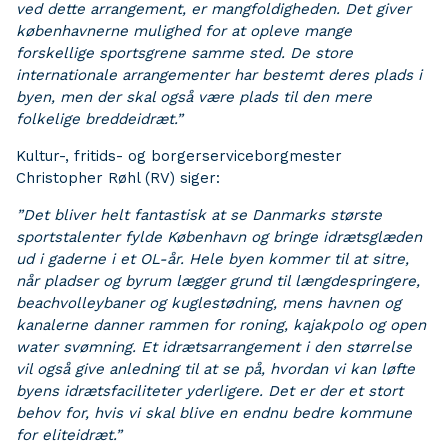
ved dette arrangement, er mangfoldigheden. Det giver
københavnerne mulighed for at opleve mange
forskellige sportsgrene samme sted. De store
internationale arrangementer har bestemt deres plads i
byen, men der skal også være plads til den mere
folkelige breddeidræt.”
Kultur-, fritids- og borgerserviceborgmester
Christopher Røhl (RV) siger:
”Det bliver helt fantastisk at se Danmarks største
sportstalenter fylde København og bringe idrætsglæden
ud i gaderne i et OL-år. Hele byen kommer til at sitre,
når pladser og byrum lægger grund til længdespringere,
beachvolleybaner og kuglestødning, mens havnen og
kanalerne danner rammen for roning, kajakpolo og open
water svømning. Et idrætsarrangement i den størrelse
vil også give anledning til at se på, hvordan vi kan løfte
byens idrætsfaciliteter yderligere. Det er der et stort
behov for, hvis vi skal blive en endnu bedre kommune
for eliteidræt.”