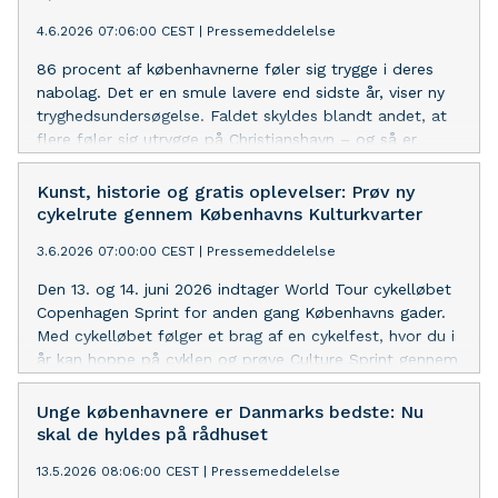
4.6.2026 07:06:00 CEST
|
Pressemeddelelse
86 procent af københavnerne føler sig trygge i deres
nabolag. Det er en smule lavere end sidste år, viser ny
tryghedsundersøgelse. Faldet skyldes blandt andet, at
flere føler sig utrygge på Christianshavn – og så er
stationer og stoppesteder fortsat de steder, hvor flest,
særligt kvinder, føler sig utrygge.
Kunst, historie og gratis oplevelser: Prøv ny
cykelrute gennem Københavns Kulturkvarter
3.6.2026 07:00:00 CEST
|
Pressemeddelelse
Den 13. og 14. juni 2026 indtager World Tour cykelløbet
Copenhagen Sprint for anden gang Københavns gader.
Med cykelløbet følger et brag af en cykelfest, hvor du i
år kan hoppe på cyklen og prøve Culture Sprint gennem
Kulturkvarteret.
Unge københavnere er Danmarks bedste: Nu
skal de hyldes på rådhuset
13.5.2026 08:06:00 CEST
|
Pressemeddelelse