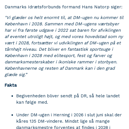
Danmarks Idrætsforbunds formand Hans Natorp siger:
"Vi glæder os helt enormt til, at DM-ugen nu kommer til
København i 2028.
Sammen med
DM-ugens
v
ærtsbyer
har vi fra f
ørste udgave i 2022 sat baren for afviklingen
af eventet utroligt højt, og med vores hovedstad
som ny
v
ært i 2028, forts
ætter vi udviklingen af DM-ugen p
å et
t
årnh
øjt niveau. Det bliver en fantastisk sportsuge i
K
øbenhavn i 2028 med elitesport, fest og farver og
danmarksmesterskaber i ikoniske rammer i storbyen.
K
øbenhavnerne og resten af Danmark kan i den grad
glæde sig.”
Fakta
Begivenheden bliver sendt på DR, så hele landet
kan følge med.
Under DM-ugen i Herning i 2026 i slut juni skal der
kåres 135 DM-vindere. Mindst lige så mange
danmarksmestre forventes at findes i 2028 i