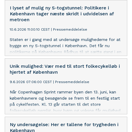
I lyset af mulig ny S-togstunnel: Politikere i
København tager næste skridt i udvidelsen af
metroen
10.6.2026 11:00:10 CEST
|
Pressemeddelelse
Staten er i gang med at undersøge mulighederne for at
bygge en ny S-togstunnel i København. Det får nu
politikerne på Københavns Rådhus til at sætte gang i en
analyse af, hvordan en udvidelse af metroen kan se ud,
hvis S-togstunnellen realiseres.
Unik mulighed: Vær med til stort folkecykelløb i
hjertet af København
9.6.2026 07:06:00 CEST
|
Pressemeddelelse
Når Copenhagen Sprint rammer byen den 13. juni, kan
københavnere og besøgende se frem til en festlig start
på cykelfesten. Kl. 13 går starten til det store
folkecykelløb nemlig, hvor børn og voksne får mulighed
for at cykle på den lukkede 10 km lange rute – blot få
timer før verdenseliten sprinter på samme rute.
Ny undersøgelse: Her er tallene for trygheden i
København