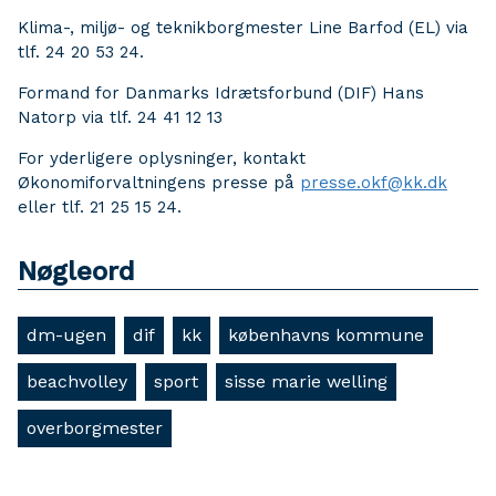
Klima-, miljø- og teknikborgmester Line Barfod (EL) via
tlf. 24 20 53 24.
Formand for Danmarks Idrætsforbund (DIF) Hans
Natorp via tlf. 24 41 12 13
For yderligere oplysninger, kontakt
Økonomiforvaltningens presse på
presse.okf@kk.dk
eller tlf. 21 25 15 24.
Nøgleord
dm-ugen
dif
kk
københavns kommune
beachvolley
sport
sisse marie welling
overborgmester