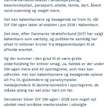
Danmarksmesterskabet i landevejscykling,
beachvolleyball, parasport, atletik, tennis, dart, åbent
vand-svømning og meget mere.
Det kan københavnere og besøgende se frem til, når
DIF DM-ugen løber af stablen i juni 2028 i København.
Det sker, efter Danmarks Idrætsforbund (DIF) har valgt
København som værtsby, og politikerne samtidig har
afsat 13 millioner kroner fra Megaeventpuljen til at
afholde eventet.
Og der kommer i den grad til at være gratis
underholdning for enhver smag. Ja, faktisk er der under
DM-ugen mere end 40 sportsgrene, som man kan
udforske. Her kan københavnere og besøgende opleve
alt fra OL-guldvindere og paraolympiske
medaljevindere til danmarksmestre i sportsgrene, de
måske aldrig har set eller hørt om før.
Derudover bliver DIF DM-ugen i 2028 som noget nyt
udvidet med nordiske mesterskaber i udvalgte