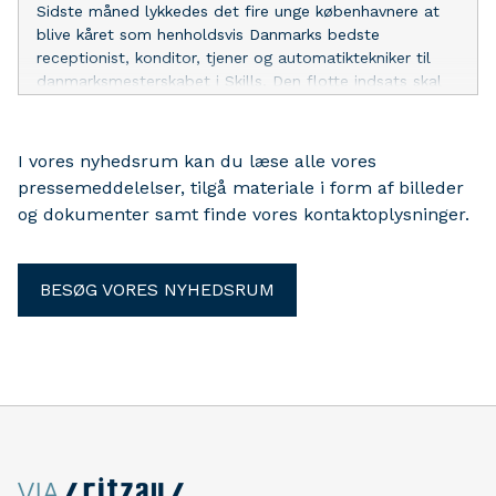
Sidste måned lykkedes det fire unge københavnere at
blive kåret som henholdsvis Danmarks bedste
receptionist, konditor, tjener og automatiktekniker til
danmarksmesterskabet i Skills. Den flotte indsats skal
nu fejres med pandekager, taler og diplomer på
Københavns Rådhus mandag d. 18. maj kl. 16.15-16.45.
I vores nyhedsrum kan du læse alle vores
pressemeddelelser, tilgå materiale i form af billeder
og dokumenter samt finde vores kontaktoplysninger.
BESØG VORES NYHEDSRUM