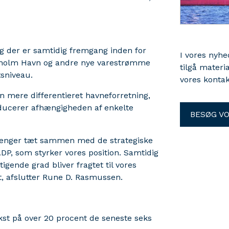
 og der er samtidig fremgang inden for
I vores nyh
stholm Havn og andre nye varestrømme
tilgå materi
tsniveau.
vores kontak
en mere differentieret havneforretning,
educerer afhængigheden af enkelte
BESØG V
n hænger tæt sammen med de strategiske
DP, som styrker vores position. Samtidig
igende grad bliver fragtet til vores
t, afslutter Rune D. Rasmussen.
st på over 20 procent de seneste seks