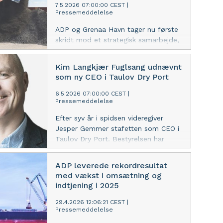
7.5.2026 07:00:00 CEST
|
Pressemeddelelse
ADP og Grenaa Havn tager nu første
skridt mod et strategisk samarbejde,
der bygger på komplementære
styrker, en fælles strategisk retning
Kim Langkjær Fuglsang udnævnt
og et kommercielt potentiale. Målet
som ny CEO i Taulov Dry Port
er at undersøge mulighederne for
fælles løsninger inden for vind,
6.5.2026 07:00:00 CEST
|
Pressemeddelelse
offshore og bulk – og dermed gøre
det mere enkelt for kunderne at få
Efter syv år i spidsen videregiver
adgang til flere dybvandshavne og
Jesper Gemmer stafetten som CEO i
fælles servicering.
Taulov Dry Port. Bestyrelsen har
udpeget Kim Langkjær Fuglsang –
senest ejendomschef i Salling Group
ADP leverede rekordresultat
– til at lede den fortsatte udvikling af
med vækst i omsætning og
Taulov Dry Port.
indtjening i 2025
29.4.2026 12:06:21 CEST
|
Pressemeddelelse