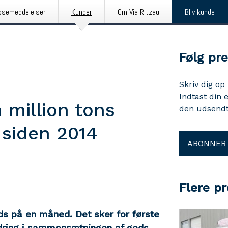
ssemeddelelser
Kunder
Om Via Ritzau
Bliv kunde
Følg pr
Skriv dig op
Indtast din 
million tons
den udsendt
 siden 2014
ABONNER
Flere p
ds på en måned. Det sker for første
dring i sammensætningen af gods,