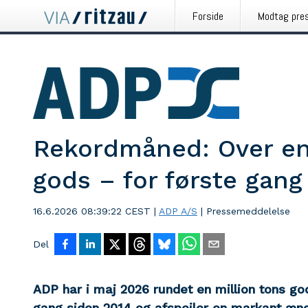
Forside
Modtag pre
Rekordmåned: Over en 
gods – for første gang
16.6.2026 08:39:22 CEST
|
ADP A/S
|
Pressemeddelelse
Del
ADP har i maj 2026 rundet en million tons go
gang siden 2014 og afspejler en markant æn