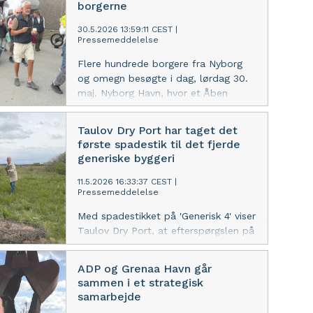
borgerne
30.5.2026 13:59:11 CEST
|
Pressemeddelelse
Flere hundrede borgere fra Nyborg
og omegn besøgte i dag, lørdag 30.
maj, Nyborg Havn, hvor et Åben
Havn-arrangement bød på aktiviteter
for hele familien samt information
Taulov Dry Port har taget det
om den igangværende proces for
første spadestik til det fjerde
udvidelse af havnen.
generiske byggeri
11.5.2026 16:33:37 CEST
|
Pressemeddelelse
Med spadestikket på 'Generisk 4' viser
Taulov Dry Port, at efterspørgslen på
moderne lager- og logistikfaciliteter i
Taulov fortsat er høj.
ADP og Grenaa Havn går
sammen i et strategisk
samarbejde