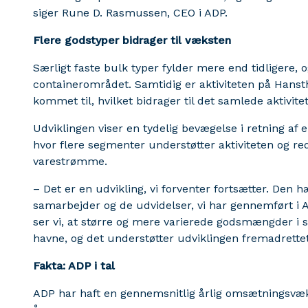
siger Rune D. Rasmussen, CEO i ADP.
Flere godstyper bidrager til væksten
Særligt faste bulk typer fylder mere end tidligere,
containerområdet. Samtidig er aktiviteten på Han
kommet til, hvilket bidrager til det samlede aktivite
Udviklingen viser en tydelig bevægelse i retning af 
hvor flere segmenter understøtter aktiviteten og r
varestrømme.
– Det er en udvikling, vi forventer fortsætter. De
samarbejder og de udvidelser, vi har gennemført i A
ser vi, at større og mere varierede godsmængder i st
havne, og det understøtter udviklingen fremadrette
Fakta: ADP i tal
ADP har haft en gennemsnitlig årlig omsætningsvæk