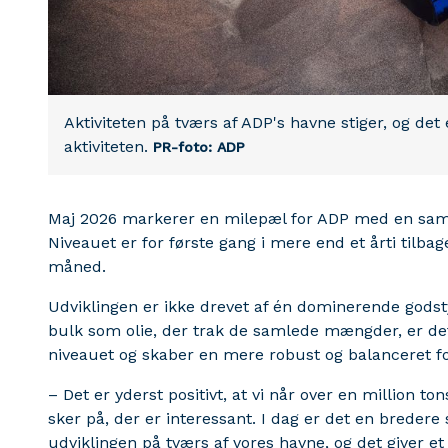
Aktiviteten på tværs af ADP's havne stiger, og det 
aktiviteten.
PR-foto: ADP
Maj 2026 markerer en milepæl for ADP med en sam
Niveauet er for første gang i mere end et årti tilbag
måned.
Udviklingen er ikke drevet af én dominerende godsty
bulk som olie, der trak de samlede mængder, er det
niveauet og skaber en mere robust og balanceret fo
– Det er yderst positivt, at vi når over en million 
sker på, der er interessant. I dag er det en breder
udviklingen på tværs af vores havne, og det giver e