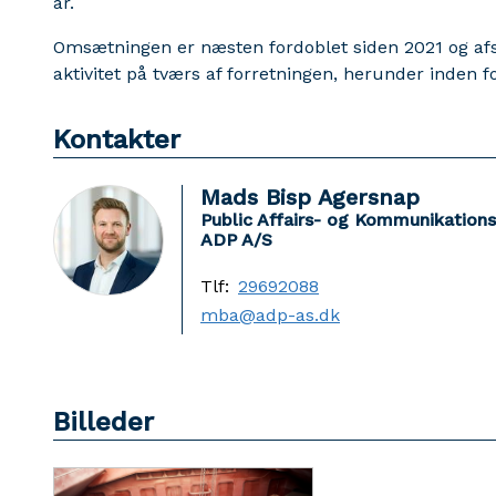
år.
Omsætningen er næsten fordoblet siden 2021 og afs
aktivitet på tværs af forretningen, herunder inden 
Kontakter
Mads Bisp Agersnap
Public Affairs- og Kommunikation
ADP A/S
Tlf:
29692088
mba@adp-as.dk
Billeder