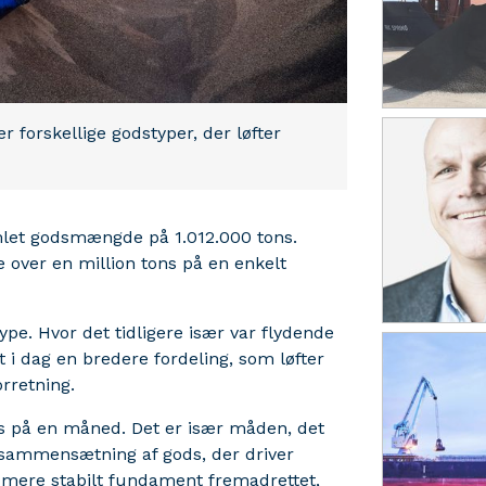
er forskellige godstyper, der løfter
let godsmængde på 1.012.000 tons.
e over en million tons på en enkelt
pe. Hvor det tidligere især var flydende
 i dag en bredere fordeling, som løfter
rretning.
tons på en måned. Det er især måden, det
e sammensætning af gods, der driver
t mere stabilt fundament fremadrettet,