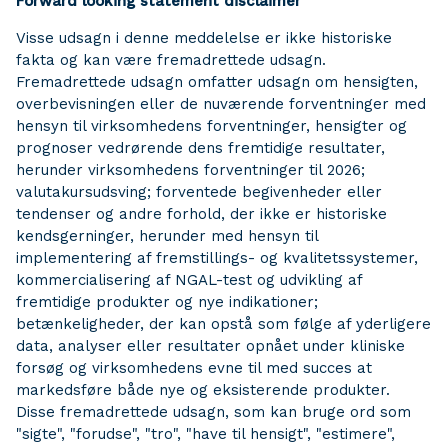
Forward looking statement disclaimer
Visse udsagn i denne meddelelse er ikke historiske
fakta og kan være fremadrettede udsagn.
Fremadrettede udsagn omfatter udsagn om hensigten,
overbevisningen eller de nuværende forventninger med
hensyn til virksomhedens forventninger, hensigter og
prognoser vedrørende dens fremtidige resultater,
herunder virksomhedens forventninger til 2026;
valutakursudsving; forventede begivenheder eller
tendenser og andre forhold, der ikke er historiske
kendsgerninger, herunder med hensyn til
implementering af fremstillings- og kvalitetssystemer,
kommercialisering af NGAL-test og udvikling af
fremtidige produkter og nye indikationer;
betænkeligheder, der kan opstå som følge af yderligere
data, analyser eller resultater opnået under kliniske
forsøg og virksomhedens evne til med succes at
markedsføre både nye og eksisterende produkter.
Disse fremadrettede udsagn, som kan bruge ord som
"sigte", "forudse", "tro", "have til hensigt", "estimere",