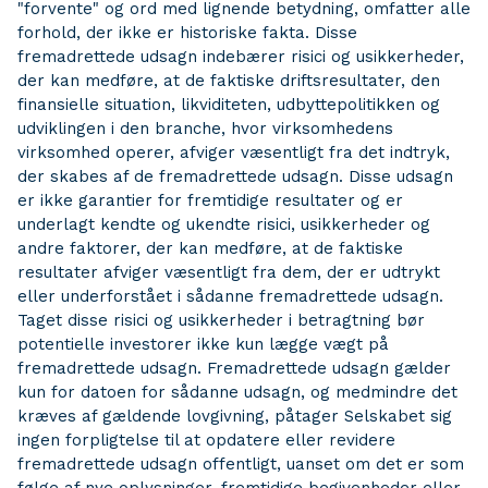
"forvente" og ord med lignende betydning, omfatter alle
forhold, der ikke er historiske fakta. Disse
fremadrettede udsagn indebærer risici og usikkerheder,
der kan medføre, at de faktiske driftsresultater, den
finansielle situation, likviditeten, udbyttepolitikken og
udviklingen i den branche, hvor virksomhedens
virksomhed operer, afviger væsentligt fra det indtryk,
der skabes af de fremadrettede udsagn. Disse udsagn
er ikke garantier for fremtidige resultater og er
underlagt kendte og ukendte risici, usikkerheder og
andre faktorer, der kan medføre, at de faktiske
resultater afviger væsentligt fra dem, der er udtrykt
eller underforstået i sådanne fremadrettede udsagn.
Taget disse risici og usikkerheder i betragtning bør
potentielle investorer ikke kun lægge vægt på
fremadrettede udsagn. Fremadrettede udsagn gælder
kun for datoen for sådanne udsagn, og medmindre det
kræves af gældende lovgivning, påtager Selskabet sig
ingen forpligtelse til at opdatere eller revidere
fremadrettede udsagn offentligt, uanset om det er som