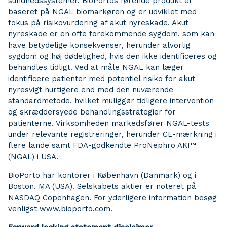
sundhedssystemer. BioPortos førende produkt er
baseret på NGAL biomarkøren og er udviklet med
fokus på risikovurdering af akut nyreskade. Akut
nyreskade er en ofte forekommende sygdom, som kan
have betydelige konsekvenser, herunder alvorlig
sygdom og høj dødelighed, hvis den ikke identificeres og
behandles tidligt. Ved at måle NGAL kan læger
identificere patienter med potentiel risiko for akut
nyresvigt hurtigere end med den nuværende
standardmetode, hvilket muliggør tidligere intervention
og skræddersyede behandlingsstrategier for
patienterne. Virksomheden markedsfører NGAL-tests
under relevante registreringer, herunder CE-mærkning i
flere lande samt FDA-godkendte ProNephro AKI™
(NGAL) i USA.
BioPorto har kontorer i København (Danmark) og i
Boston, MA (USA). Selskabets aktier er noteret på
NASDAQ Copenhagen. For yderligere information besøg
venligst www.bioporto.com.