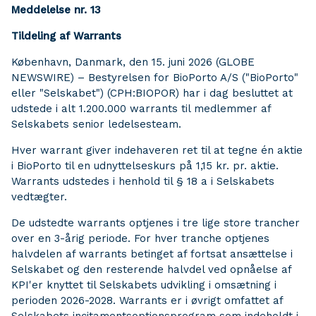
Meddelelse nr. 13
Tildeling af Warrants
København, Danmark, den 15. juni 2026 (GLOBE
NEWSWIRE) – Bestyrelsen for BioPorto A/S ("BioPorto"
eller "Selskabet") (CPH:BIOPOR) har i dag besluttet at
udstede i alt 1.200.000 warrants til medlemmer af
Selskabets senior ledelsesteam.
Hver warrant giver indehaveren ret til at tegne én aktie
i BioPorto til en udnyttelseskurs på 1,15 kr. pr. aktie.
Warrants udstedes i henhold til § 18 a i Selskabets
vedtægter.
De udstedte warrants optjenes i tre lige store trancher
over en 3-årig periode. For hver tranche optjenes
halvdelen af warrants betinget af fortsat ansættelse i
Selskabet og den resterende halvdel ved opnåelse af
KPI'er knyttet til Selskabets udvikling i omsætning i
perioden 2026-2028. Warrants er i øvrigt omfattet af