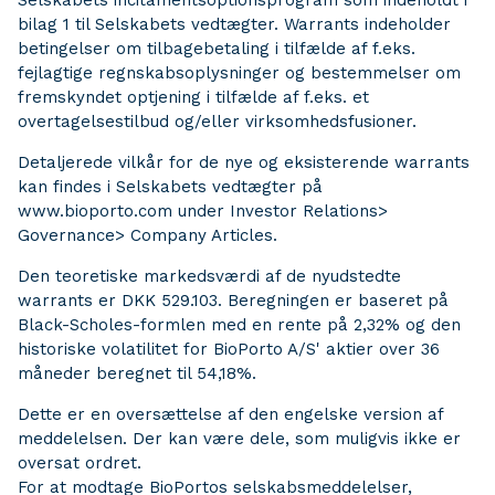
Selskabets incitamentsoptionsprogram som indeholdt i
bilag 1 til Selskabets vedtægter. Warrants indeholder
betingelser om tilbagebetaling i tilfælde af f.eks.
fejlagtige regnskabsoplysninger og bestemmelser om
fremskyndet optjening i tilfælde af f.eks. et
overtagelsestilbud og/eller virksomhedsfusioner.
Detaljerede vilkår for de nye og eksisterende warrants
kan findes i Selskabets vedtægter på
www.bioporto.com under Investor Relations>
Governance> Company Articles.
Den teoretiske markedsværdi af de nyudstedte
warrants er DKK 529.103. Beregningen er baseret på
Black-Scholes-formlen med en rente på 2,32% og den
historiske volatilitet for BioPorto A/S' aktier over 36
måneder beregnet til 54,18%.
Dette er en oversættelse af den engelske version af
meddelelsen. Der kan være dele, som muligvis ikke er
oversat ordret.
For at modtage BioPortos selskabsmeddelelser,