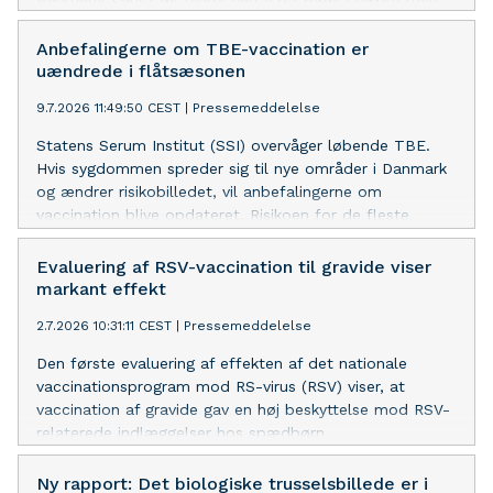
personer med åbne sår bør være forsigtige, når
badevandet bliver varmt. Især hvis de har et svækket
Anbefalingerne om TBE-vaccination er
immunforsvar eller en alvorlig kronisk sygdom.
uændrede i flåtsæsonen
9.7.2026 11:49:50 CEST
|
Pressemeddelelse
Statens Serum Institut (SSI) overvåger løbende TBE.
Hvis sygdommen spreder sig til nye områder i Danmark
og ændrer risikobilledet, vil anbefalingerne om
vaccination blive opdateret. Risikoen for de fleste
danskere er fortsat meget lav.
Evaluering af RSV-vaccination til gravide viser
markant effekt
2.7.2026 10:31:11 CEST
|
Pressemeddelelse
Den første evaluering af effekten af det nationale
vaccinationsprogram mod RS-virus (RSV) viser, at
vaccination af gravide gav en høj beskyttelse mod RSV-
relaterede indlæggelser hos spædbørn.
Ny rapport: Det biologiske trusselsbillede er i