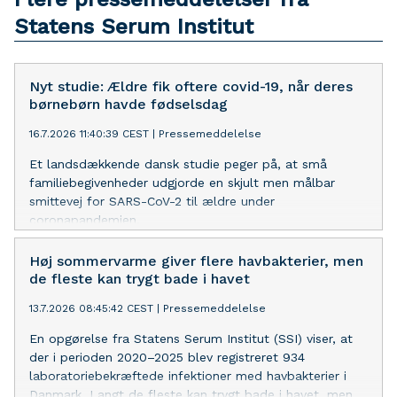
Statens Serum Institut
Nyt studie: Ældre fik oftere covid-19, når deres
børnebørn havde fødselsdag
16.7.2026 11:40:39 CEST
|
Pressemeddelelse
Et landsdækkende dansk studie peger på, at små
familiebegivenheder udgjorde en skjult men målbar
smittevej for SARS-CoV-2 til ældre under
coronapandemien.
Høj sommervarme giver flere havbakterier, men
de fleste kan trygt bade i havet
13.7.2026 08:45:42 CEST
|
Pressemeddelelse
En opgørelse fra Statens Serum Institut (SSI) viser, at
der i perioden 2020–2025 blev registreret 934
laboratoriebekræftede infektioner med havbakterier i
Danmark. Langt de fleste kan trygt bade i havet, men