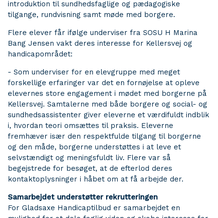
introduktion til sundhedsfaglige og pædagogiske
tilgange, rundvisning samt møde med borgere.
Flere elever får ifølge underviser fra SOSU H Marina
Bang Jensen vakt deres interesse for Kellersvej og
handicapområdet:
- Som underviser for en elevgruppe med meget
forskellige erfaringer var det en fornøjelse at opleve
elevernes store engagement i mødet med borgerne på
Kellersvej. Samtalerne med både borgere og social- og
sundhedsassistenter giver eleverne et værdifuldt indblik
i, hvordan teori omsættes til praksis. Eleverne
fremhæver især den respektfulde tilgang til borgerne
og den måde, borgerne understøttes i at leve et
selvstændigt og meningsfuldt liv. Flere var så
begejstrede for besøget, at de efterlod deres
kontaktoplysninger i håbet om at få arbejde der.
Samarbejdet understøtter rekrutteringen
For Gladsaxe Handicaptilbud er samarbejdet en