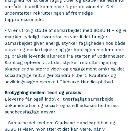
mulighed for at dele faglig viden og skabe interesse for
området blandt kommende fagprofessionelle. Det
understøtter rekrutteringen af fremtidige
fagprofessionelle.
- Vi er utrolig stolte af samarbejdet med SOSU H – og vi
mærker tydeligt, hvor stor en værdi det bringer.
Samarbejdet giver energi, styrker fagligheden hos både
elever og medarbejdere og gør koblingen mellem teori
og praksis levende allerede fra starten af uddannelsen.
Samtidig oplever vi, at det styrker rekrutteringen og
skaber endnu større viden og engagement omkring det
socialfaglige felt, siger Sandra Filbert, Kvalitets- og
udviklingssygeplejerske i Gladsaxe Handicaptilbud.
Brobygning mellem teori og praksis
Eleverne får også indblik i tværfagligt samarbejde,
dokumentation og social- og sundhedsassistenternes
sundhedsfaglige ansvar.
- Samarbejdet mellem Gladsaxe Handicaptilbud og
SOSU H viser, hvor stærkt det kan være, når vi