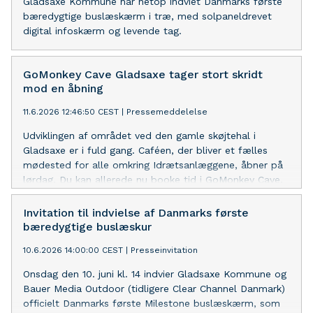
Gladsaxe Kommune har netop indviet Danmarks første
bæredygtige buslæskærm i træ, med solpaneldrevet
digital infoskærm og levende tag.
GoMonkey Cave Gladsaxe tager stort skridt
mod en åbning
11.6.2026 12:46:50 CEST
|
Pressemeddelelse
Udviklingen af området ved den gamle skøjtehal i
Gladsaxe er i fuld gang. Caféen, der bliver et fælles
mødested for alle omkring Idrætsanlæggene, åbner på
lørdag. Du kan allerede nu booke tid i GoMonkey Cave,
der åbner 1. august.
Invitation til indvielse af Danmarks første
bæredygtige buslæskur
10.6.2026 14:00:00 CEST
|
Presseinvitation
Onsdag den 10. juni kl. 14 indvier Gladsaxe Kommune og
Bauer Media Outdoor (tidligere Clear Channel Danmark)
officielt Danmarks første Milestone buslæskærm, som