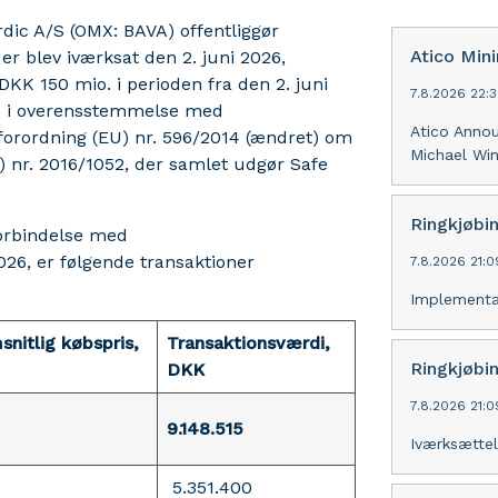
dic A/S (OMX: BAVA) offentliggør
Atico Min
r blev iværksat den 2. juni 2026,
 DKK 150 mio. i perioden fra den 2. juni
7.8.2026 22:
es i overensstemmelse med
Atico Anno
orordning (EU) nr. 596/2014 (ændret) om
Michael Win
 nr. 2016/1052, der samlet udgør Safe
Ringkjøbi
forbindelse med
26, er følgende transaktioner
7.8.2026 21:
Implementa
nitlig købspris,
Transaktionsværdi,
Ringkjøbi
DKK
7.8.2026 21:
9.148.515
Iværksættel
5.351.400