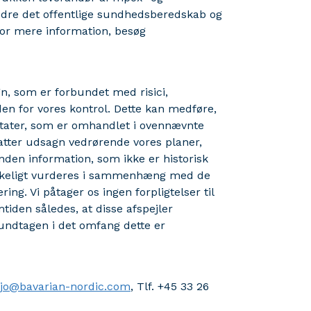
bedre det offentlige sundhedsberedskab og
For mere information, besøg
, som er forbundet med risici,
en for vores kontrol. Dette kan medføre,
sultater, som er omhandlet i ovennævnte
ter udsagn vedrørende vores planer,
nden information, som ikke er historisk
ykkeligt vurderes i sammenhæng med de
ring. Vi påtager os ingen forpligtelser til
tiden således, at disse afspejler
undtagen i det omfang dette er
jo@bavarian-nordic.com
, Tlf. +45 33 26