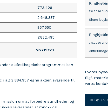
Ringkjøbi
773.426
7.8.2026 21:0
2.648.337
Share buyb
957.550
Ringkjøbi
7.832.495
7.8.2026 21:0
26.711.723
Aktietilbag
t under aktietilbagekøbsprogrammet kan
I vores nyh
tilgå materi
i alt 2.884.957 egne aktier, svarende til
vores kontak
BESØG V
en mission om at forbedre sundheden og
trukken leverandør af mpox- og