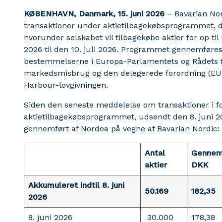
KØBENHAVN, Danmark, 15. juni 2026
– Bavarian Nor
transaktioner under aktietilbagekøbsprogrammet, de
hvorunder selskabet vil tilbagekøbe aktier for op til
2026 til den 10. juli 2026. Programmet gennemfør
bestemmelserne i Europa-Parlamentets og Rådets f
markedsmisbrug og den delegerede forordning (EU)
Harbour-lovgivningen.
Siden den seneste meddelelse om transaktioner i 
aktietilbagekøbsprogrammet, udsendt den 8. juni 20
gennemført af Nordea på vegne af Bavarian Nordic:
Antal
Gennems
aktier
DKK
Akkumuleret indtil 8. juni
50.169
182,35
2026
8. juni 2026
30.000
178,38