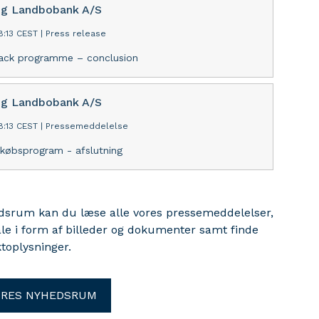
ng Landbobank A/S
8:13 CEST
|
Press release
ack programme – conclusion
ng Landbobank A/S
8:13 CEST
|
Pressemeddelelse
ekøbsprogram - afslutning
edsrum kan du læse alle vores pressemeddelelser,
ale i form af billeder og dokumenter samt finde
toplysninger.
ORES NYHEDSRUM