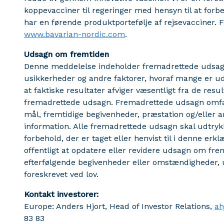
koppevacciner til regeringer med hensyn til at for
har en førende produktportefølje af rejsevacciner. 
www.bavarian-nordic.com
.
Udsagn om fremtiden
Denne meddelelse indeholder fremadrettede udsagn
usikkerheder og andre faktorer, hvoraf mange er ud
at faktiske resultater afviger væsentligt fra de re
fremadrettede udsagn. Fremadrettede udsagn omfat
mål, fremtidige begivenheder, præstation og/eller a
information. Alle fremadrettede udsagn skal udtr
forbehold, der er taget eller henvist til i denne erklæ
offentligt at opdatere eller revidere udsagn om frem
efterfølgende begivenheder eller omstændigheder, 
foreskrevet ved lov.
Kontakt investorer:
Europe: Anders Hjort, Head of Investor Relations,
ah
83 83