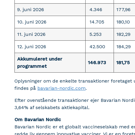
9. juni 2026
4.346
177,96
10. juni 2026
14.705
180,10
11. juni 2026
5.253
182,29
12. juni 2026
42.500
184,29
Akkumuleret under
146.973
181,75
programmet
Oplysninger om de enkelte transaktioner foretage
findes på
bavarian-nordic.com
.
Efter ovenstående transaktioner ejer Bavarian Nordic 
3,64% af selskabets aktiekapital.
Om Bavarian Nordic
Bavarian Nordic er et globalt vaccineselskab med 
redde liv gennem innovative vacciner. Vi er en fore