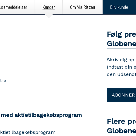
ssemeddelelser
Kunder
Om Via Ritzau
Bliv kunde
Følg pr
Globen
Skriv dig op
Indtast din 
den udsendt
lse
ABONNER
se med aktietilbagekøbsprogram
Flere p
Globen
aktietilbagekøbsprogram