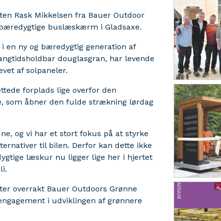
sten Rask Mikkelsen fra Bauer Outdoor
 bæredygtige buslæskærm i Gladsaxe.
i en ny og bæredygtig generation af
angtidsholdbar douglasgran, har levende
evet af solpaneler.
tede forplads lige overfor den
, som åbner den fulde strækning lørdag
 og vi har et stort fokus på at styrke
lternativer til bilen. Derfor kan dette ikke
tige læskur nu ligger lige her i hjertet
i.
ster overrakt Bauer Outdoors Grønne
engagement i udviklingen af grønnere