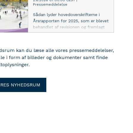
2.6.2026 07:00:00 CEST
|
Pressemeddelelse
Sådan lyder hovedoverskrifterne i
Årsrapporten for 2025, som er blevet
behandlet af revisionen og fremlagt
af borgmester Serdal Benli på
byrådsmødet torsdag 27. maj 2026.
edsrum kan du læse alle vores pressemeddelelser,
ale i form af billeder og dokumenter samt finde
toplysninger.
ORES NYHEDSRUM