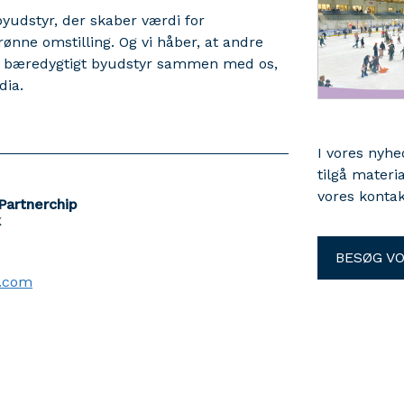
byudstyr, der skaber værdi for
ønne omstilling. Og vi håber, at andre
i bæredygtigt byudstyr sammen med os,
dia.
I vores nyh
tilgå materi
vores kontak
Partnerchip
k
BESØG V
r.com