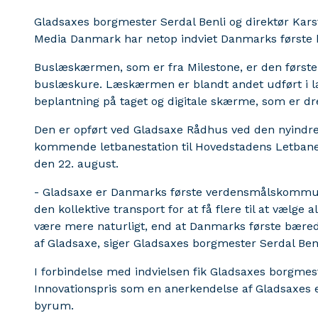
Gladsaxes borgmester Serdal Benli og direktør Kar
Media Danmark har netop indviet Danmarks første
Buslæskærmen, som er fra Milestone, er den første 
buslæskure. Læskærmen er blandt andet udført i l
beplantning på taget og digitale skærme, som er dr
Den er opført ved Gladsaxe Rådhus ved den nyindret
kommende letbanestation til Hovedstadens Letbane
den 22. august.
- Gladsaxe er Danmarks første verdensmålskommune,
den kollektive transport for at få flere til at vælge a
være mere naturligt, end at Danmarks første bæredyg
af Gladsaxe, siger Gladsaxes borgmester Serdal Benl
I forbindelse med indvielsen fik Gladsaxes borgme
Innovationspris som en anerkendelse af Gladsaxes 
byrum.