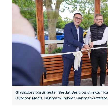
Gladsaxes borgmester Serdal Benli og direktør K
Outdoor Media Danmark indvier Danmarks første