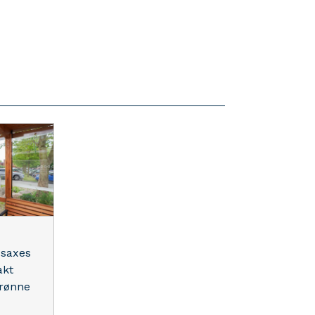
dsaxes
akt
rønne