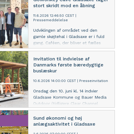
praksis for grundforløbselever.
stort skridt mod en åbning
Eleverne fra SOSU H besøger
forskellige botilbud og får erfaring
11.6.2026 12:46:50 CEST
|
Pressemeddelelse
med arbejdet med borgere med
udviklingshandicap, psykiske lidelser
Udviklingen af området ved den
og komplekse støttebehov.
gamle skøjtehal i Gladsaxe er i fuld
gang. Caféen, der bliver et fælles
mødested for alle omkring
Idrætsanlæggene, åbner på lørdag.
Invitation til indvielse af
Du kan allerede nu booke tid i
Danmarks første bæredygtige
GoMonkey Cave, der åbner 1. august.
buslæskur
10.6.2026 14:00:00 CEST
|
Presseinvitation
Onsdag den 10. juni kl. 14 indvier
Gladsaxe Kommune og Bauer Media
Outdoor (tidligere Clear Channel
Danmark) officielt Danmarks første
Milestone buslæskærm, som er en ny
Sund økonomi og høj
generation af buslæskure.
anlægsaktivitet i Gladsaxe