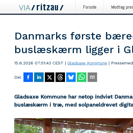
Forside
Modtag pre
Danmarks første bære
buslæskærm ligger i G
15.6.2026 07:51:43 CEST
|
Gladsaxe Kommune
|
Pressemed
Del
Gladsaxe Kommune har netop indviet Danmar
buslæskærm i træ, med solpaneldrevet digita