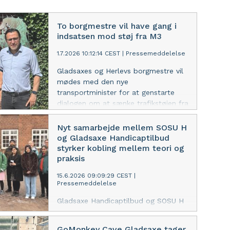
To borgmestre vil have gang i
indsatsen mod støj fra M3
1.7.2026 10:12:14 CEST
|
Pressemeddelelse
Gladsaxes og Herlevs borgmestre vil
mødes med den nye
transportminister for at genstarte
dialogen om at sænke trafikstøjen fra
Motorring 3.
Nyt samarbejde mellem SOSU H
og Gladsaxe Handicaptilbud
styrker kobling mellem teori og
praksis
15.6.2026 09:09:29 CEST
|
Pressemeddelelse
Gladsaxe Handicaptilbud og SOSU H
har indgået et nyt samarbejde, der
styrker koblingen mellem teori og
GoMonkey Cave Gladsaxe tager