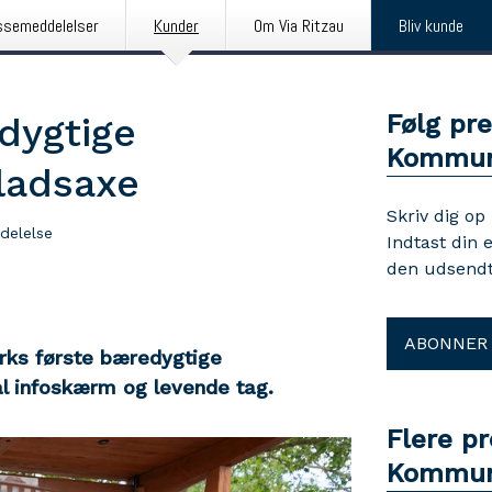
ssemeddelelser
Kunder
Om Via Ritzau
Bliv kunde
Følg pr
dygtige
Kommu
ladsaxe
Skriv dig op
delelse
Indtast din 
den udsendt
ABONNER
ks første bæredygtige
l infoskærm og levende tag.
Flere p
Kommu