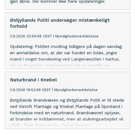
igen åbne. Der kommer ikke flere opdateringer.
Østjyllands Politi undersøger mistænkeligt
forhold
2.8.2026 20:54:49 CEST
|
Myndighedsmeddelelse
Opdatering: Politiet modtog tidligere på dagen søndag
en anmeldelse om, at der var fundet en livløs, yngre
mand i noget bevoksning ved Langenæsstien i Aarhus.
Der er foretaget undersøgelser for at identificere
manden samt for at klarlægge, om der skulle ligge en
kriminel handling bag. Undersøgelserne en nu
Naturbrand i Knebel
tilendebragt, og der er ikke tale om en kriminel
2.8.2026 19:52:49 CEST
|
Myndighedsmeddelelse
handling. Der er tale om en 34-årig, svensk mand.
Familien i Sverige er underrettet.
Østjyllands Brandvæsen og Østjyllands Politi er til stede
ved Vistoft Plantage og Knebel Plantage på Djursland i
forbindelse med en naturbrand. Brandvæsnet oplyser,
at branden er inddæmmet, men at slukningsarbejdet vil
pågå i flere timer endnu. Der er mange
udrykningskøretøjer i området, hvorfor borgere