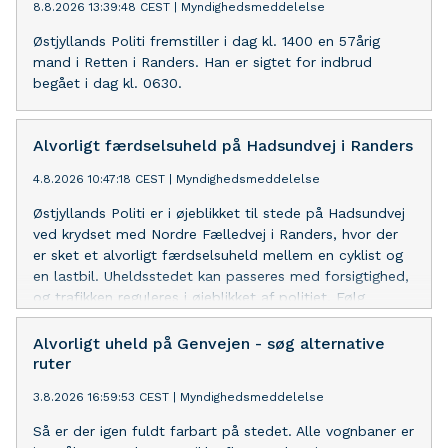
8.8.2026 13:39:48 CEST
|
Myndighedsmeddelelse
Østjyllands Politi fremstiller i dag kl. 1400 en 57årig
mand i Retten i Randers. Han er sigtet for indbrud
begået i dag kl. 0630.
Alvorligt færdselsuheld på Hadsundvej i Randers
4.8.2026 10:47:18 CEST
|
Myndighedsmeddelelse
Østjyllands Politi er i øjeblikket til stede på Hadsundvej
ved krydset med Nordre Fælledvej i Randers, hvor der
er sket et alvorligt færdselsuheld mellem en cyklist og
en lastbil. Uheldsstedet kan passeres med forsigtighed,
og trafikken reguleres i øjeblikket af politiet. Følg
politiets anvisninger, sænk hastigheden, og benyt gerne
alternative ruter. Uheldsstedet skal undersøges af en
Alvorligt uheld på Genvejen - søg alternative
bilinspektør, og vi forventer i øjeblikket forlænget
ruter
rejsetid frem til tidligst kl. 13.30. Vagtchefen Dion Emdal
3.8.2026 16:59:53 CEST
|
Myndighedsmeddelelse
Så er der igen fuldt farbart på stedet. Alle vognbaner er