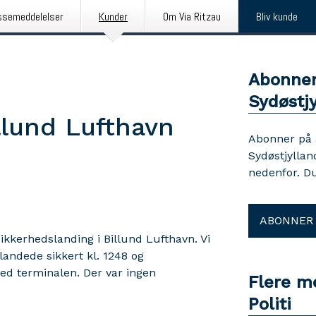
ssemeddelelser
Kunder
Om Via Ritzau
Bliv kunde
Abonner
Sydøstjy
llund Lufthavn
Abonner på
Sydøstjyllan
nedenfor. D
ABONNER
ikkerhedslanding i Billund Lufthavn. Vi
 landede sikkert kl. 1248 og
ed terminalen. Der var ingen
Flere m
Politi