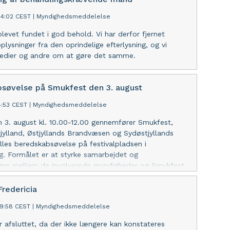
34:02 CEST
|
Myndighedsmeddelelse
blevet fundet i god behold. Vi har derfor fjernet
plysninger fra den oprindelige efterlysning, og vi
dier og andre om at gøre det samme.
søvelse på Smukfest den 3. august
14:53 CEST
|
Myndighedsmeddelelse
3. august kl. 10.00-12.00 gennemfører Smukfest,
jylland, Østjyllands Brandvæsen og Sydøstjyllands
ælles beredskabsøvelse på festivalpladsen i
. Formålet er at styrke samarbejdet og
ngen mellem de involverede myndigheder og Smukfest.
 derfor i forbindelse med øvelsen opleve ekstra
øretøjer i området.
Fredericia
39:58 CEST
|
Myndighedsmeddelelse
r afsluttet, da der ikke længere kan konstateres