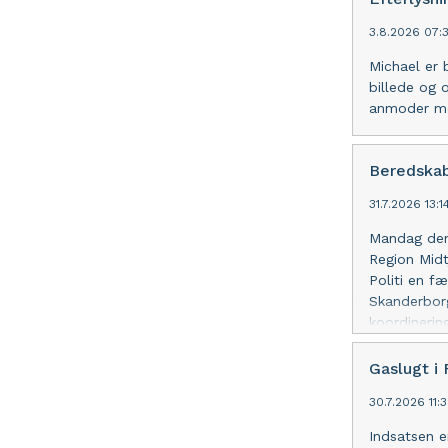
3.8.2026 07:
Michael er 
billede og o
anmoder me
Beredskab
31.7.2026 13:
Mandag den 
Region Midt
Politi en f
Skanderborg
koordineri
Borgere kan
udrykningsk
Gaslugt i 
30.7.2026 11:
Indsatsen e