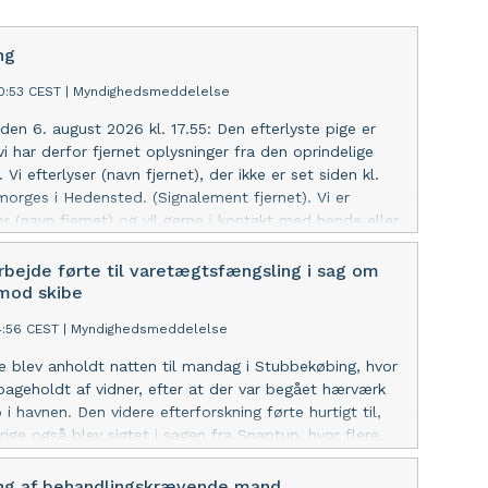
ng
40:53 CEST
|
Myndighedsmeddelelse
den 6. august 2026 kl. 17.55: Den efterlyste pige er
vi har derfor fjernet oplysninger fra den oprindelige
Vi efterlyser (navn fjernet), der ikke er set siden kl.
morges i Hedensted. (Signalement fjernet). Vi er
r (navn fjernet) og vil gerne i kontakt med hende eller
har set hende i dag, eller ved hvor hun kunne være.
bejde førte til varetægtsfængsling i sag om
mod skibe
4:56 CEST
|
Myndighedsmeddelelse
e blev anholdt natten til mandag i Stubbekøbing, hvor
lbageholdt af vidner, efter at der var begået hærværk
i havnen. Den videre efterforskning førte hurtigt til,
rige også blev sigtet i sagen fra Snaptun, hvor flere
ppet fortøjninger, og der blev begået omfattende
tyrehuset på et skib.
ing af behandlingskrævende mand