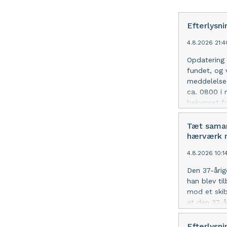
Efterlysni
4.8.2026 21:
Opdatering 
fundet, og 
meddelelse. 
ca. 0800 i 
bekymret fo
andre, der 
Tæt samar
hærværk 
4.8.2026 10:1
Den 37-årig
han blev ti
mod et skib 
at den 37-å
både fik ka
hærværk i s
Efterlysn