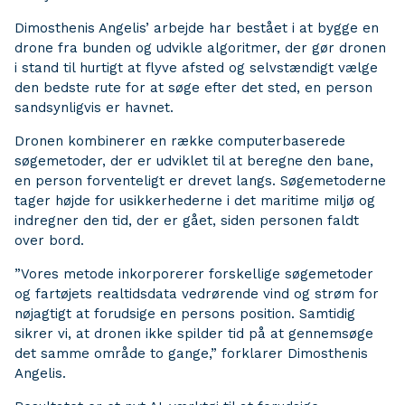
Dimosthenis Angelis’ arbejde har bestået i at bygge en
drone fra bunden og udvikle algoritmer, der gør dronen
i stand til hurtigt at flyve afsted og selvstændigt vælge
den bedste rute for at søge efter det sted, en person
sandsynligvis er havnet.
Dronen kombinerer en række computerbaserede
søgemetoder, der er udviklet til at beregne den bane,
en person forventeligt er drevet langs. Søgemetoderne
tager højde for usikkerhederne i det maritime miljø og
indregner den tid, der er gået, siden personen faldt
over bord.
”Vores metode inkorporerer forskellige søgemetoder
og fartøjets realtidsdata vedrørende vind og strøm for
nøjagtigt at forudsige en persons position. Samtidig
sikrer vi, at dronen ikke spilder tid på at gennemsøge
det samme område to gange,” forklarer Dimosthenis
Angelis.