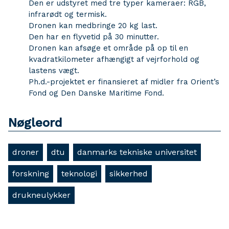
Den er udstyret med tre typer kameraer: RGB,
infrarødt og termisk.
Dronen kan medbringe 20 kg last.
Den har en flyvetid på 30 minutter.
Dronen kan afsøge et område på op til en
kvadratkilometer afhængigt af vejrforhold og
lastens vægt.
Ph.d.-projektet er finansieret af midler fra Orient’s
Fond og Den Danske Maritime Fond.
Nøgleord
droner
dtu
danmarks tekniske universitet
forskning
teknologi
sikkerhed
drukneulykker