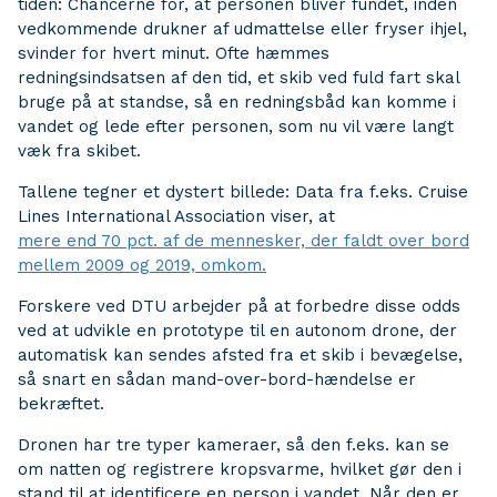
tiden: Chancerne for, at personen bliver fundet, inden
vedkommende drukner af udmattelse eller fryser ihjel,
svinder for hvert minut. Ofte hæmmes
redningsindsatsen af den tid, et skib ved fuld fart skal
bruge på at standse, så en redningsbåd kan komme i
vandet og lede efter personen, som nu vil være langt
væk fra skibet.
Tallene tegner et dystert billede: Data fra f.eks. Cruise
Lines International Association viser, at
mere end 70 pct. af de mennesker, der faldt over bord
mellem 2009 og 2019, omkom.
Forskere ved DTU arbejder på at forbedre disse odds
ved at udvikle en prototype til en autonom drone, der
automatisk kan sendes afsted fra et skib i bevægelse,
så snart en sådan mand-over-bord-hændelse er
bekræftet.
Dronen har tre typer kameraer, så den f.eks. kan se
om natten og registrere kropsvarme, hvilket gør den i
stand til at identificere en person i vandet. Når den er