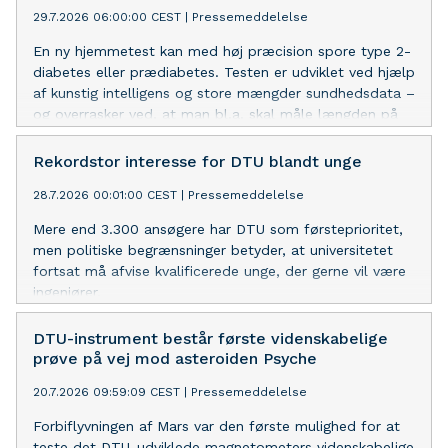
29.7.2026 06:00:00 CEST
|
Pressemeddelelse
En ny hjemmetest kan med høj præcision spore type 2-
diabetes eller prædiabetes. Testen er udviklet ved hjælp
af kunstig intelligens og store mængder sundhedsdata –
og overrasker ved, at man bl.a. skal måle længden på
sit lår.
Rekordstor interesse for DTU blandt unge
28.7.2026 00:01:00 CEST
|
Pressemeddelelse
Mere end 3.300 ansøgere har DTU som førsteprioritet,
men politiske begrænsninger betyder, at universitetet
fortsat må afvise kvalificerede unge, der gerne vil være
ingeniører.
DTU-instrument består første videnskabelige
prøve på vej mod asteroiden Psyche
20.7.2026 09:59:09 CEST
|
Pressemeddelelse
Forbiflyvningen af Mars var den første mulighed for at
teste det DTU-udviklede magnetometers videnskabelige