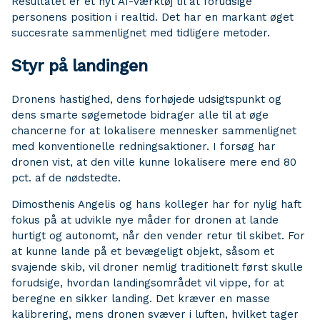
Resultatet er et nyt AI-værktøj til at forudsige
personens position i realtid. Det har en markant øget
succesrate sammenlignet med tidligere metoder.
Styr på landingen
Dronens hastighed, dens forhøjede udsigtspunkt og
dens smarte søgemetode bidrager alle til at øge
chancerne for at lokalisere mennesker sammenlignet
med konventionelle redningsaktioner. I forsøg har
dronen vist, at den ville kunne lokalisere mere end 80
pct. af de nødstedte.
Dimosthenis Angelis og hans kolleger har for nylig haft
fokus på at udvikle nye måder for dronen at lande
hurtigt og autonomt, når den vender retur til skibet. For
at kunne lande på et bevægeligt objekt, såsom et
svajende skib, vil droner nemlig traditionelt først skulle
forudsige, hvordan landingsområdet vil vippe, for at
beregne en sikker landing. Det kræver en masse
kalibrering, mens dronen svæver i luften, hvilket tager