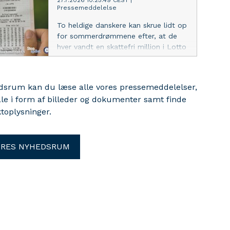
27.7.2026 10:25:49 CEST
|
Pressemeddelelse
To heldige danskere kan skrue lidt op
for sommerdrømmene efter, at de
hver vandt en skattefri million i Lotto
i weekenden. Se her, hvor millionerne
er landet.
edsrum kan du læse alle vores pressemeddelelser,
ale i form af billeder og dokumenter samt finde
toplysninger.
ORES NYHEDSRUM