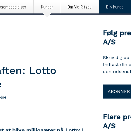
ssemeddelelser
Kunder
Om Via Ritzau
Bliv kunde
Følg pr
A/S
Skriv dig op
Indtast din 
ften: Lotto
den udsendt
e
ABONNER
lse
Flere p
A/S
 at blive millionærer på Lotto: I