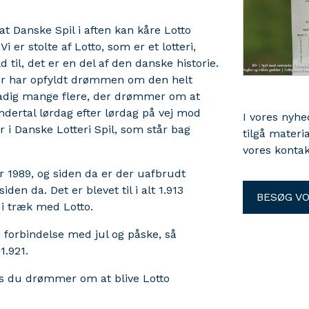
t Danske Spil i aften kan kåre Lotto
er stolte af Lotto, som er et lotteri,
til, det er en del af den danske historie.
 der har opfyldt drømmen om den helt
stadig mange flere, der drømmer om at
ndertal lørdag efter lørdag på vej mod
I vores nyh
 i Danske Lotteri Spil, som står bag
tilgå materi
vores kontak
er 1989, og siden da er der uafbrudt
den da. Det er blevet til i alt 1.913
BESØG V
 i træk med Lotto.
i forbindelse med jul og påske, så
1.921.
vis du drømmer om at blive Lotto