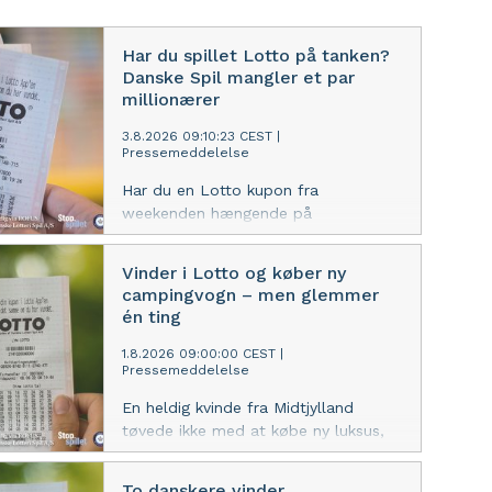
Har du spillet Lotto på tanken?
Danske Spil mangler et par
millionærer
3.8.2026 09:10:23 CEST
|
Pressemeddelelse
Har du en Lotto kupon fra
weekenden hængende på
køleskabet? Så tjek den lige en
ekstra gang – Danske Spil har endnu
Vinder i Lotto og køber ny
ikke hørt fra weekendens to million-
campingvogn – men glemmer
vindere.
én ting
1.8.2026 09:00:00 CEST
|
Pressemeddelelse
En heldig kvinde fra Midtjylland
tøvede ikke med at købe ny luksus,
da hun vandt i Lotto. Men nogle
gange kan det åbenbart godt gå liiidt
To danskere vinder