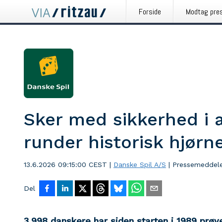
Forside
Modtag pre
Sker med sikkerhed i a
runder historisk hjørn
13.6.2026 09:15:00 CEST
|
Danske Spil A/S
|
Pressemeddele
Del
3.998 danskere har siden starten i 1989 prøvet