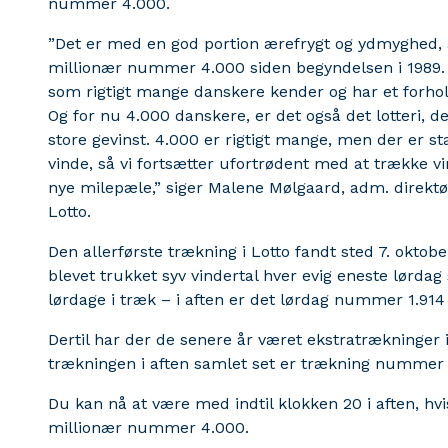
nummer 4.000.
”Det er med en god portion ærefrygt og ydmyghed, a
millionær nummer 4.000 siden begyndelsen i 1989. Vi 
som rigtigt mange danskere kender og har et forhold 
Og for nu 4.000 danskere, er det også det lotteri,
store gevinst. 4.000 er rigtigt mange, men der er 
vinde, så vi fortsætter ufortrødent med at trække vi
nye milepæle,” siger Malene Mølgaard, adm. direktør
Lotto.
Den allerførste trækning i Lotto fandt sted 7. oktob
blevet trukket syv vindertal hver evig eneste lørdag si
lørdage i træk – i aften er det lørdag nummer 1.914
Dertil har der de senere år været ekstratrækninger 
trækningen i aften samlet set er trækning nummer 
Du kan nå at være med indtil klokken 20 i aften, h
millionær nummer 4.000.