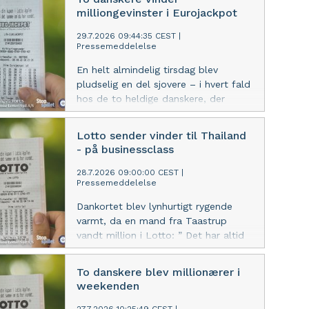
for hurtigt.
milliongevinster i Eurojackpot
29.7.2026 09:44:35 CEST
|
Pressemeddelelse
En helt almindelig tirsdag blev
pludselig en del sjovere – i hvert fald
hos de to heldige danskere, der
tirsdag aften blev millionærer i
Eurojackpot. Og det endda uden
Lotto sender vinder til Thailand
nogen løb med førstepræmien.
- på businessclass
28.7.2026 09:00:00 CEST
|
Pressemeddelelse
Dankortet blev lynhurtigt rygende
varmt, da en mand fra Taastrup
vandt million i Lotto: ” Det har altid
været en drøm for mig!”
To danskere blev millionærer i
weekenden