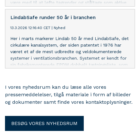
være med til at løfte tagrender og ståltage som aktive
designvalg - og styrke Lindab Profils position hos
arkitekter, entreprenører og bygherrer.
LindabSafe runder 50 år i branchen
13.3.2026 12:16:40 CET
|
Nyhed
Her i marts markerer Lindab 50 år med LindabSafe, det
cirkulære kanalsystem, der siden patentet i 1976 har
været et af de mest udbredte og veldokumenterede
systemer i ventilationsbranchen. Systemet er kendt for
sin fabriksmonterede EPDM dobbelt tætningsliste, som
sikrer ensartet tæthed uden brug af tætningsmasse
eller løse komponenter.
I vores nyhedsrum kan du læse alle vores
pressemeddelelser, tilgå materiale i form af billeder
og dokumenter samt finde vores kontaktoplysninger.
BESØG VORES NYHEDSRUM