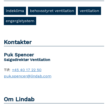
indeklima
behovsstyret ventilation
ventilation
engergistystem
Kontakter
Puk Spencer
Salgsdirektør Ventilation
Tlf:
+45 40 17 22 50
puk.spencer@lindab.com
Om Lindab