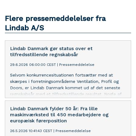
Flere pressemeddelelser fra
Lindab A/S
Lindab Danmark gør status over et
tilfredsstillende regnskabsår
29.6.2026 06:00:00 CEST
|
Pressemeddelelse
Selvom konkurrencesituationen fortsætter med at
skærpes i forretningsområderne Ventilation, Profil og
Doors, er Lindab Danmark kommet ud af det seneste
regnskabsår med et tilfredsstillende resultat. Nogle af
de vigtigste begivenheder har været integrationen af
virksomheden Venti og udviklingen af produkter med
Lindab Danmark fylder 50 år: Fra lille
lavere CO₂-aftryk. I år er der bl.a. fokus på lanceringen
maskinværksted til 450 medarbejdere og
af den databaserede cloudløsning OneSync.
europæisk førerposition
26.5.2026 10:41:43 CEST
|
Pressemeddelelse