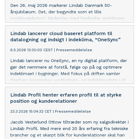
Den 26. maj 2026 markerer Lindab Danmark 50-
årsjubilæum. Det, der begyndte som et lille
maskinværksted i Haderslev med beskedne ambitioner,
er i dag en af Danmarks toneangivende virksomheder
inden for ventilation, indeklimaløsninger og innovativt
Lindab lancerer cloud baseret platform til
byggeri.
datalogning og indsigt i indeklima, “OneSync”
6.5.2026 13:30:00 CEST
|
Pressemeddelelse
Lindab lancerer nu OneSync, en ny digital platform, der
gør det nemmere at forstå, følge op på og optimere
indeklimaet i bygninger. Med fokus på driften samler
OneSync komplekse ventilations- og indeklimadata i ét
fælles, beslutningsunderstøttende overblik for
driftsorganisationer, ejendomsejere og i sidste ende
Lindab Profil henter erfaren profil til at styrke
også for lejere.
position og kunderelationer
23.3.2026 15:04:32 CET
|
Pressemeddelelse
Jacob Vesterlund Ottow tiltræder som ny salgsdirektør i
Lindab Profil. Med mere end 20 års erfaring fra tekniske
brancher og et skarpt blik for kunderelationer skal han