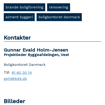
brande boligforening
renovering
alment byggeri
boligkontoret danmark
Kontakter
Gunnar Evald Holm-Jensen
Projektleder Byggeafdelingen, Vest
Boligkontoret Danmark
Tlf:
81 60 30 14
gehj@bdk.dk
Billeder