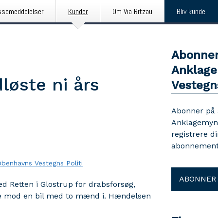
ssemeddelelser
Kunder
Om Via Ritzau
Bliv kunde
Abonner
Anklage
løste ni års
Vestegns
Abonner på
Anklagemynd
registrere d
abonnement 
benhavns Vestegns Politi
ABONNER
d Retten i Glostrup for drabsforsøg,
yde mod en bil med to mænd i. Hændelsen