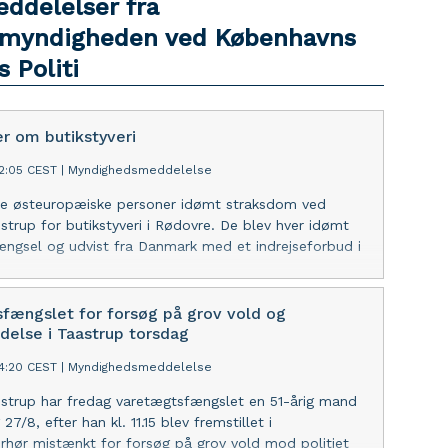
eddelelser fra
myndigheden ved Københavns
 Politi
er om butikstyveri
02:05 CEST
|
Myndighedsmeddelelse
tre østeuropæiske personer idømt straksdom ved
ostrup for butikstyveri i Rødovre. De blev hver idømt
ngsel og udvist fra Danmark med et indrejseforbud i
fængslet for forsøg på grov vold og
delse i Taastrup torsdag
54:20 CEST
|
Myndighedsmeddelelse
ostrup har fredag varetægtsfængslet en 51-årig mand
 27/8, efter han kl. 11.15 blev fremstillet i
rhør mistænkt for forsøg på grov vold mod politiet