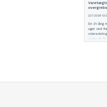
Varetægts
overgrebs
23.7.2026 12:
En 21-årig 
uger ved Re
videredelin
under 18 år
tirsdag i en
mediefiler 
fortsætter.