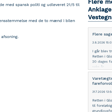
Flere m
e med spansk politi og udleveret 21/5 til
Anklage
Vestegns
verensstemmelse med de to mænd i bilen
Flere sag
 afsoning.
3.8.2026 15:
I går blev 
Retten i Gl
20 dages fæ
seks år.
Varetægts
fareforvol
31.7.2026 13:
Retten i Gl
til foreløbig
grundlovsfo