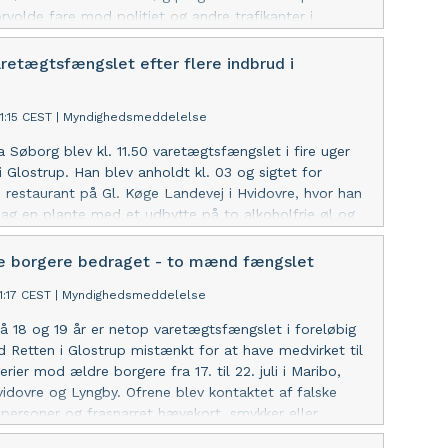
orvolde fare mod politiet og andre trafikanter i
 med, at han forsøgte at undkøre fra politiet i
rsdag formiddag i en efterlyst, stjålet varebil. Han
aretægtsfængslet efter flere indbrud i
 i går kl. 11.45.
51:15 CEST
|
Myndighedsmeddelelse
 Søborg blev kl. 11.50 varetægtsfængslet i fire uger
i Glostrup. Han blev anholdt kl. 03 og sigtet for
n restaurant på Gl. Køge Landevej i Hvidovre, hvor han
 bag en plante med et udbytte på to alkoholfrie øl og
er. Han er også sigtet for et indbrud natten før,
 14. juli og endnu et indbrud i november – alle mod
 borgere bedraget - to mænd fængslet
estaurant. Retten lagde vægt på risikoen for
11:17 CEST
|
Myndighedsmeddelelse
 Manden ønskede ikke at udtale sig.
18 og 19 år er netop varetægtsfængslet i foreløbig
ed Retten i Glostrup mistænkt for at have medvirket til
ier mod ældre borgere fra 17. til 22. juli i Maribo,
vidovre og Lyngby. Ofrene blev kontaktet af falske
ersoner og frasnarret hævekort, smykker eller
Lukkede døre. Efterforskningen fortsætter.