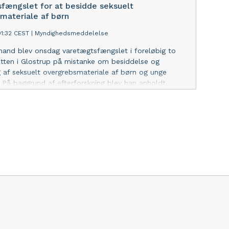
fængslet for at besidde seksuelt
materiale af børn
01:32 CEST
|
Myndighedsmeddelelse
mand blev onsdag varetægtsfængslet i foreløbig to
tten i Glostrup på mistanke om besiddelse og
g af seksuelt overgrebsmateriale af børn og unge
. På baggrund af efterforskning blev han anholdt
 lejlighed i Albertslund med over 100 ulovlige
i alle grovhedskategorier. Nægter. Efterforskningen