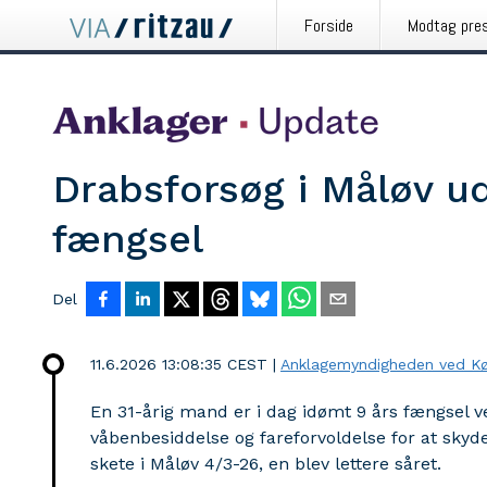
Forside
Modtag pre
Drabsforsøg i Måløv ud
fængsel
Del
11.6.2026 13:08:35 CEST
|
Anklagemyndigheden ved Kø
En 31-årig mand er i dag idømt 9 års fængsel ve
våbenbesiddelse og fareforvoldelse for at sk
skete i Måløv 4/3-26, en blev lettere såret.