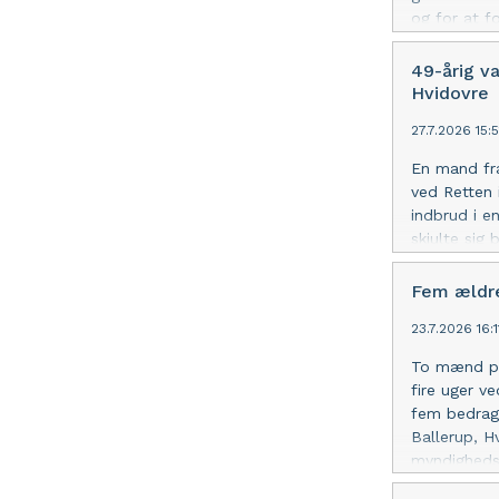
og for at f
forbindelse
Taastrup to
49-årig v
blev anholdt
Hvidovre
27.7.2026 15:
En mand fra
ved Retten 
indbrud i e
skjulte sig
lidt kontant
hærværk den
Fem ældre
den samme r
23.7.2026 16:
gentagelse.
To mænd på 
fire uger v
fem bedrager
Ballerup, H
myndighedsp
kontanter. 