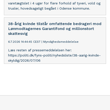
betænkningstid i forhold til anke.
varetægtslet i 4 uger for flere forhold af tyveri, vold og
trusler, hovedsageligt begået i Odense kommune.
38-årig kvinde tilstår omfattende bedrageri mod
Lønmodtagernes Garantifond og millionstort
skattesvig
6.7.2026 14:44:45 CEST
|
Myndighedsmeddelelse
Læs resten af pressemeddelelsen her:
https://politi.dk/fyns-politi/nyhedsliste/38-aarig-kvinde-
skyldig/2026/07/06