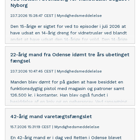
Nyborg
23.7.2026 15:28:47 CEST
|
Myndighedsmeddelelse
Den 15-årige er sigtet for ved to episoder i juli 2026 at
have udsat en 14-årig dreng for vidnetrusler ved blandt
andet at have udsat den 14-årige for vold. Den 14-årige
havde i starten af denne måned – forud for episoderne
– afgivet forklaring for Retten i Svendborg i en sag, hvor
22-årig mand fra Odense idømt tre års ubetinget
sigtede var tiltalt for blandt andet trusler mod den 14-
fængsel
årige samt vidnetrusler og røveri. Han blev i denne sag
23.7.2026 10:47:45 CEST
|
Myndighedsmeddelelse
idømt 8 måneders delvis betinget fængsel
Manden blev dømt for på gaden at have besiddet en
funktionsdygtig pistol med magasin og patroner samt
126.500 kr. i kontanter. Han blev også fundet i
besiddelse af en kniv og en peberspray. Ved ransagning
på hans bopæl fandt politiet 20.000 kr. i kontanter og
en peberspray. Retten fandt det bevist, at pengene
42-årig mand varetægtsfængslet
hidrørte fra salg af narkotika. Den dømte, der har været
15.7.2026 15:31:19 CEST
|
Myndighedsmeddelelse
varetægtsfængslet siden 5. marts 2026, blev
varetægtsfængslet efter dom og har udbedt sig
En 42-årig mand er i dag ved Retten i Odense blevet