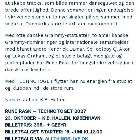
at skabe tracks, som både rammer dansegulvet og den
brede offentlighed. Denne sommer er ingen undtagelse:
I skrivende stund er to nye singler på vej sammen med
nogle af Danmarks største artister med ombord.
Med otte danske Grammy-statuetter, to amerikanske
Grammy-nomineringer og internationale samarbejder
med blandt andre Kendrick Lamar, ScHoolboy Q, Akon
og Lukas Graham, og et studio belagt med guld og
platin plader har Rune Rask for længst skrevet sig ind i
dansk musikhistorie.
Med TECHNOTOGET flytter han nu energien fra studiet
og klubben ind i de store rum.
Næste station: K.B. Hallen.
RUNE RASK – TECHNOTOGET 2027
23. OKTOBER – K.B. HALLEN, KØBENHAVN
BILLETPRIS: 395,- + GEBYR
BILLETSALGET STARTER: 15. JUNI KL.12.00
BILLETSALG VIA:
ALLTHINGSLIVE.DK