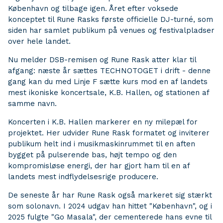
København og tilbage igen. Året efter voksede
konceptet til Rune Rasks første officielle DJ-turné, som
siden har samlet publikum på venues og festivalpladser
over hele landet.
Nu melder DSB-remisen og Rune Rask atter klar til
afgang: næste år sættes TECHNOTOGET i drift - denne
gang kan du med Linje F sætte kurs mod en af landets
mest ikoniske koncertsale, K.B. Hallen, og stationen af
samme navn.
Koncerten i K.B. Hallen markerer en ny milepæl for
projektet. Her udvider Rune Rask formatet og inviterer
publikum helt ind i musikmaskinrummet til en aften
bygget på pulserende bas, højt tempo og den
kompromisløse energi, der har gjort ham til en af
landets mest indflydelsesrige producere.
De seneste år har Rune Rask også markeret sig stærkt
som solonavn. I 2024 udgav han hittet "København", og i
2025 fulgte "Go Masala", der cementerede hans evne til