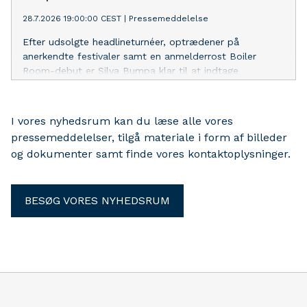
28.7.2026 19:00:00 CEST
|
Pressemeddelelse
Efter udsolgte headlineturnéer, optrædener på
anerkendte festivaler samt en anmelderrost Boiler
Room-debut er Silva Bumpa klar til at indtage
Danmark. Den britiske producer, DJ og sangskriver
gæster Pumpehuset den 17. oktober med sin energiske
blanding af UK Garage, bassline og speed garage.
I vores nyhedsrum kan du læse alle vores
pressemeddelelser, tilgå materiale i form af billeder
og dokumenter samt finde vores kontaktoplysninger.
BESØG VORES NYHEDSRUM