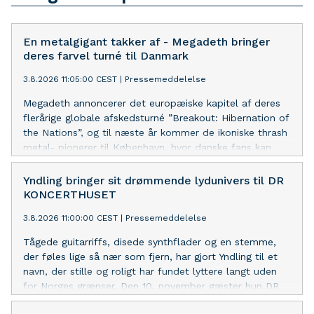
En metalgigant takker af - Megadeth bringer
deres farvel turné til Danmark
3.8.2026 11:05:00 CEST
|
Pressemeddelelse
Megadeth annoncerer det europæiske kapitel af deres
flerårige globale afskedsturné ”Breakout: Hibernation of
the Nations”, og til næste år kommer de ikoniske thrash
metal- pionerer til København, hvor danske fans kan
være med til at fejre mere end 40 års skelsættende
metalhistorie, når bandet indtager K.B. Hallen i selskab
Yndling bringer sit drømmende lydunivers til DR
med sværvægterne Black Label Society og Testament
KONCERTHUSET
lørdag 27. marts.
3.8.2026 11:00:00 CEST
|
Pressemeddelelse
Tågede guitarriffs, disede synthflader og en stemme,
der føles lige så nær som fjern, har gjort Yndling til et
navn, der stille og roligt har fundet lyttere langt uden
for Norges grænser. Den 10. november gæster hun DR
Koncerthusets studie 3.