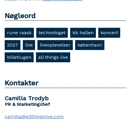
Nøgleord
rune raask
technotoget
kb hallen
koncert
2027
live
liveoplevelser
københavn
billetlugen
all things live
Kontakter
Camilla Trodyb
PR & Marketingchef
camilla@allthingslive.com