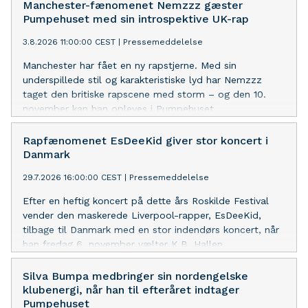
Manchester-fænomenet Nemzzz gæster
Pumpehuset med sin introspektive UK-rap
3.8.2026 11:00:00 CEST
|
Pressemeddelelse
Manchester har fået en ny rapstjerne. Med sin
underspillede stil og karakteristiske lyd har Nemzzz
taget den britiske rapscene med storm – og den 10.
november kan han opleves i Pumpehuset.
Rapfænomenet EsDeeKid giver stor koncert i
Danmark
29.7.2026 16:00:00 CEST
|
Pressemeddelelse
Efter en heftig koncert på dette års Roskilde Festival
vender den maskerede Liverpool-rapper, EsDeeKid,
tilbage til Danmark med en stor indendørs koncert, når
han fredag 6. november vælter K.B. Hallen.
Silva Bumpa medbringer sin nordengelske
klubenergi, når han til efteråret indtager
Pumpehuset