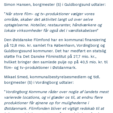
Simon Hansen, borgmester (S) i Guldborgsund udtaler:
"
Når store film- og tv-produktioner vælger vores
område, skaber det aktivitet langt ud over selve
optagelserne. Hoteller, restauranter, håndværkere og
lokale virksomheder får også del i værdiskabelsen
"
Den Østdanske Filmfond har en kommunal finansiering
på 12,8 mio. kr. samlet fra København, Vordingborg og
Guldborgssund kommuner. Det har medført en statslig
støtte fra Det Danske Filminstitut på 27,7 mio. kr.,
hvilket bringer den samlede pulje op på 40,5 mio. kr. til
film- og tv-produktioner i Østdanmark.
Mikael Smed, kommunalbestyrelsesmedlem og tidl.
borgmester (S) i Vordingborg udtaler:
"
Vordingborg Kommune råder over nogle af landets mest
varierede locations, og vi glæder os til, at endnu flere
produktioner får øjnene op for mulighederne i
Østdanmark. Filmfonden bliver et vigtigt redskab til at