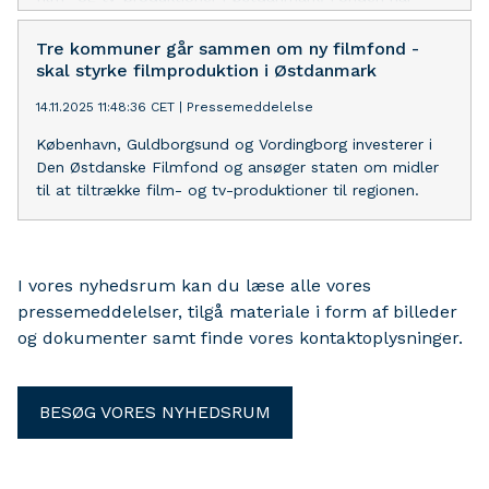
ansat Kim Magnusson til at stå i spidsen i den
indledende fase.
Tre kommuner går sammen om ny filmfond -
skal styrke filmproduktion i Østdanmark
14.11.2025 11:48:36 CET
|
Pressemeddelelse
København, Guldborgsund og Vordingborg investerer i
Den Østdanske Filmfond og ansøger staten om midler
til at tiltrække film- og tv-produktioner til regionen.
I vores nyhedsrum kan du læse alle vores
pressemeddelelser, tilgå materiale i form af billeder
og dokumenter samt finde vores kontaktoplysninger.
BESØG VORES NYHEDSRUM