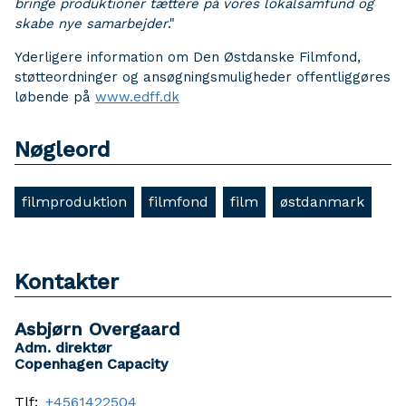
bringe produktioner tættere på vores lokalsamfund og
skabe nye samarbejder
."
Yderligere information om Den Østdanske Filmfond,
støtteordninger og ansøgningsmuligheder offentliggøres
løbende på
www.edff.dk
Nøgleord
filmproduktion
filmfond
film
østdanmark
Kontakter
Asbjørn Overgaard
Adm. direktør
Copenhagen Capacity
Tlf:
+4561422504