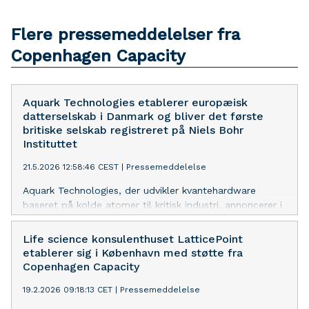
Flere pressemeddelelser fra
Copenhagen Capacity
Aquark Technologies etablerer europæisk
datterselskab i Danmark og bliver det første
britiske selskab registreret på Niels Bohr
Instituttet
21.5.2026 12:58:46 CEST
|
Pressemeddelelse
Aquark Technologies, der udvikler kvantehardware
baseret på kolde atomer til kritisk industri, annoncerer i
dag sin ekspansion til Europa med etableringen af det
danske datterselskab Aquark Technologies ApS.
Life science konsulenthuset LatticePoint
etablerer sig i København med støtte fra
Copenhagen Capacity
19.2.2026 09:18:13 CET
|
Pressemeddelelse