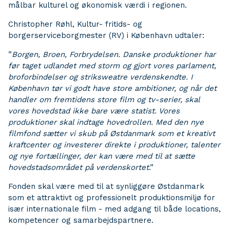
målbar kulturel og økonomisk værdi i regionen.
Christopher Røhl, Kultur- fritids- og
borgerserviceborgmester (RV) i København udtaler:
”
Borgen, Broen, Forbrydelsen. Danske produktioner har
før taget udlandet med storm og gjort vores parlament,
broforbindelser og striksweatre verdenskendte. I
København tør vi godt have store ambitioner, og når det
handler om fremtidens store film og tv-serier, skal
vores hovedstad ikke bare være statist. Vores
produktioner skal indtage hovedrollen. Med den nye
filmfond sætter vi skub på Østdanmark som et kreativt
kraftcenter og investerer direkte i produktioner, talenter
og nye fortællinger, der kan være med til at sætte
hovedstadsområdet på verdenskortet
.”
Fonden skal være med til at synliggøre Østdanmark
som et attraktivt og professionelt produktionsmiljø for
især internationale film - med adgang til både locations,
kompetencer og samarbejdspartnere.