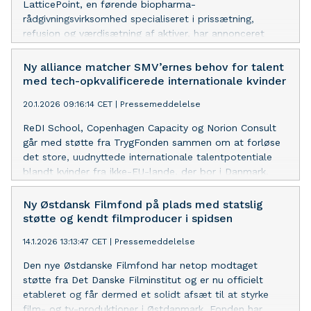
LatticePoint, en førende biopharma-
rådgivningsvirksomhed specialiseret i prissætning,
refusion og værdisætning af aktiver, har annonceret
åbningen af deres nye kontor i København, Danmark.
Det nye kontor er etableret med bistand fra
Ny alliance matcher SMV’ernes behov for talent
Copenhagen Capacity, en non-profit organisation, der
med tech-opkvalificerede internationale kvinder
fokuserer på at tiltrække udenlandske investeringer til
20.1.2026 09:16:14 CET
|
Pressemeddelelse
Storkøbenhavn-området.
ReDI School, Copenhagen Capacity og Norion Consult
går med støtte fra TrygFonden sammen om at forløse
det store, uudnyttede internationale talentpotentiale
blandt kvinder fra ikke-EU-lande, der bor i Danmark.
Gennem målrettet opkvalificering i efterspurgte tech-
kompetencer skaber partnerskabet nye veje til vækst,
Ny Østdansk Filmfond på plads med statslig
fællesskab og tryghed i arbejdslivet.
støtte og kendt filmproducer i spidsen
14.1.2026 13:13:47 CET
|
Pressemeddelelse
Den nye Østdanske Filmfond har netop modtaget
støtte fra Det Danske Filminstitut og er nu officielt
etableret og får dermed et solidt afsæt til at styrke
film- og tv-produktioner i Østdanmark. Fonden har