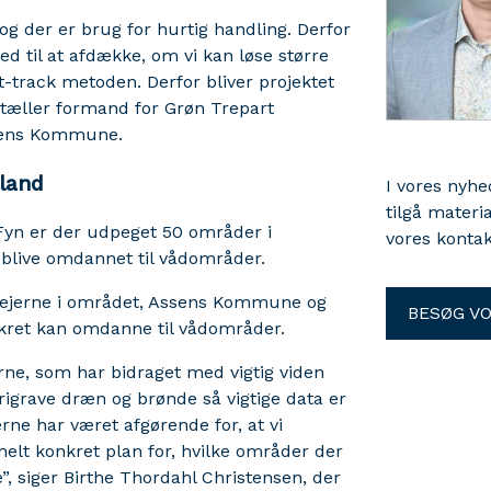
og der er brug for hurtig handling. Derfor
d til at afdække, om vi kan løse større
-track metoden. Derfor bliver projektet
rtæller formand for Grøn Trepart
ssens Kommune.
land
I vores nyh
tilgå materi
Fyn er der udpeget 50 områder i
vores kontak
 blive omdannet til vådområder.
dsejerne i området, Assens Kommune og
BESØG V
nkret kan omdanne til vådområder.
ne, som har bidraget med vigtig viden
igrave dræn og brønde så vigtige data er
ne har været afgørende for, at vi
lt konkret plan for, hvilke områder der
 siger Birthe Thordahl Christensen, der