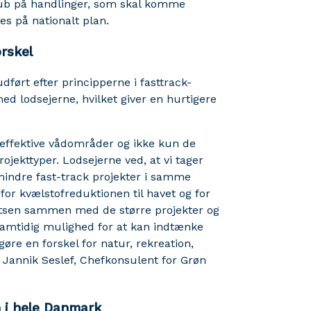
skub på handlinger, som skal komme
es på nationalt plan.
rskel
udført efter principperne i fasttrack-
ed lodsejerne, hvilket giver en hurtigere
 effektive vådområder og ikke kun de
projekttyper. Lodsejerne ved, at vi tager
 mindre fast-track projekter i samme
or kvælstofreduktionen til havet og for
tsen sammen med de større projekter og
samtidig mulighed for at kan indtænke
re en forskel for natur, rekreation,
er Jannik Seslef, Chefkonsulent for Grøn
n i hele Danmark