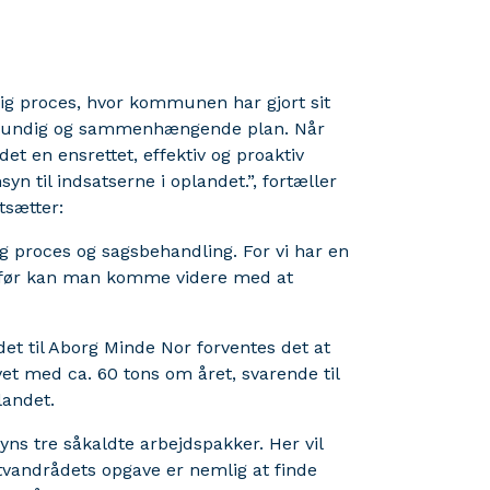
rig proces, hvor kommunen har gjort sit
 grundig og sammenhængende plan. Når
et en ensrettet, effektiv og proaktiv
n til indsatserne i oplandet.”, fortæller
tsætter:
tig proces og sagsbehandling. For vi har en
 jo før kan man komme videre med at
et til Aborg Minde Nor forventes det at
vet med ca. 60 tons om året, svarende til
landet.
ns tre såkaldte arbejdspakker. Her vil
tvandrådets opgave er nemlig at finde