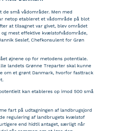
leret de små vådområder. Men med
har netop etableret et vådområde på blot
ter at tilsagnet var givet, blev området
e og mest effektive kvælstofvådområde,
 Jannik Seslef, Chefkonsulent for Grøn
ået øjnene op for metodens potentiale.
 alle landets Grønne Treparter skal kunne
le om et grønt Danmark, hvorfor fasttrack
et.
potentielt kan etableres op imod 500 små
mme fart på udtagningen af landbrugsjord
e regulering af landbrugets kvælstof
tigere end hidtil antaget, særligt når