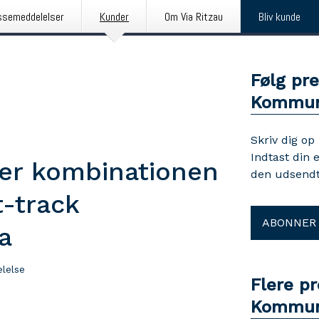
ssemeddelelser
Kunder
Om Via Ritzau
Bliv kunde
Følg pr
Kommu
Skriv dig op
Indtast din 
er kombinationen
den udsendt
t-track
ABONNER
a
lelse
Flere p
Kommu