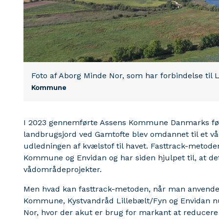
Foto af Aborg Minde Nor, som har forbindelse til L
Kommune
I 2023 gennemførte Assens Kommune Danmarks først
landbrugsjord ved Gamtofte blev omdannet til et v
udledningen af kvælstof til havet. Fasttrack-metode
Kommune og Envidan og har siden hjulpet til, at det
vådområdeprojekter.
Men hvad kan fasttrack-metoden, når man anvender 
Kommune, Kystvandråd Lillebælt/Fyn og Envidan nu
Nor, hvor der akut er brug for markant at reducere