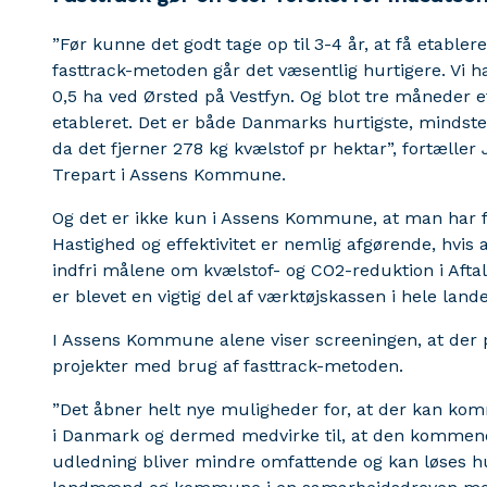
”Før kunne det godt tage op til 3-4 år, at få etab
fasttrack-metoden går det væsentlig hurtigere. Vi 
0,5 ha ved Ørsted på Vestfyn. Og blot tre måneder ef
etableret. Det er både Danmarks hurtigste, mindst
da det fjerner 278 kg kvælstof pr hektar”, fortæller
Trepart i Assens Kommune.
Og det er ikke kun i Assens Kommune, at man har f
Hastighed og effektivitet er nemlig afgørende, hvis
indfri målene om kvælstof- og CO2-reduktion i Afta
er blevet en vigtig del af værktøjskassen i hele land
I Assens Kommune alene viser screeningen, at der 
projekter med brug af fasttrack-metoden.
”Det åbner helt nye muligheder for, at der kan ko
i Danmark og dermed medvirke til, at den kommend
udledning bliver mindre omfattende og kan løses hur