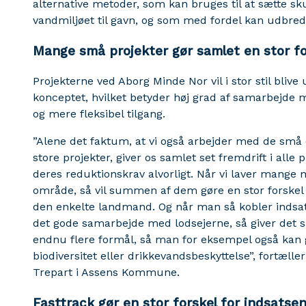
alternative metoder, som kan bruges til at sætte 
vandmiljøet til gavn, og som med fordel kan udbred
Mange små projekter gør samlet en stor fo
Projekterne ved Aborg Minde Nor vil i stor stil blive 
konceptet, hvilket betyder høj grad af samarbejde m
og mere fleksibel tilgang.
”Alene det faktum, at vi også arbejder med de små
store projekter, giver os samlet set fremdrift i alle 
deres reduktionskrav alvorligt. Når vi laver mange
område, så vil summen af dem gøre en stor forskel f
den enkelte landmand. Og når man så kobler indsa
det gode samarbejde med lodsejerne, så giver det 
endnu flere formål, så man for eksempel også kan gø
biodiversitet eller drikkevandsbeskyttelse”, fortæll
Trepart i Assens Kommune.
Fasttrack gør en stor forskel for indsatse