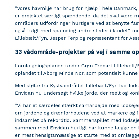
”Vores havmiljø har brug for hjælp i hele Danmark, 
er projektet særligt spændende, da det skal være me
områders udfordringer hurtigere ved at benytte fast
også fulgt med spænding andre steder i landet”, fo
Lillebælt/Fyn, Jesper Terp og repræsentant for A
33 vådområde-projekter på vej i samme op
I omlægningsplanen under Grøn Trepart Lillebælt/
oplandet til Aborg Minde Nor, som potentielt kunne
Med støtte fra Kystvandrådet Lillebælt/Fyn har lo
Envidan nu undersøgt hvilke jorde, der reelt og ko
”Vi har et særdeles stærkt samarbejde med lodsejer
om jordene og drænforholdene ved at markere og fr
indsamlet på rekordtid. Sammenspillet med lodsejer
sammen med Envidan hurtigt har kunne lægge en he
er mest hensigtsmæssige at starte med at omlægge”,