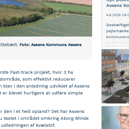
Assens K
4.6.2026 06:
Beskæftigel
pejlemærker
kommunens 
andet et sæ
illebælt.
Foto: Assens Kommune
Assens
og uddanne
e Fast-track projekt, hvor 3 ha
ådområde, som effektivt reducerer
n blev i den anledning udviklet af Assens
 er blevet hurtigere at udføre simple
den i et helt opland? Det har Assens
 testet i området omkring Aborg Minde
 udledningen af kvælstof.