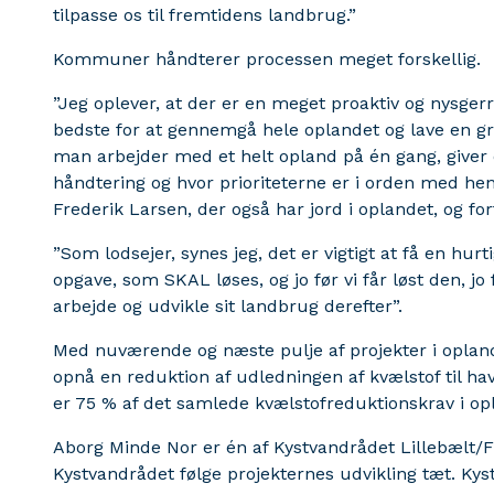
tilpasse os til fremtidens landbrug.”
Kommuner håndterer processen meget forskellig.
”Jeg oplever, at der er en meget proaktiv og nysger
bedste for at gennemgå hele oplandet og lave en
man arbejder med et helt opland på én gang, giver d
håndtering og hvor prioriteterne er i orden med hensy
Frederik Larsen, der også har jord i oplandet, og for
”Som lodsejer, synes jeg, det er vigtigt at få en hur
opgave, som SKAL løses, og jo før vi får løst den,
arbejde og udvikle sit landbrug derefter”.
Med nuværende og næste pulje af projekter i opland
opnå en reduktion af udledningen af kvælstof til ha
er 75 % af det samlede kvælstofreduktionskrav i op
Aborg Minde Nor er én af Kystvandrådet Lillebælt/Fy
Kystvandrådet følge projekternes udvikling tæt. Kys