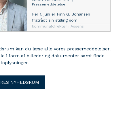
1.6.2026 09:34:53 CEST
|
Pressemeddelelse
Per 1. juni er Finn G. Johansen
fratrådt sin stilling som
kommunaldirektør i Assens
Kommune. Indtil en ny
kommunaldirektør tiltræder, vil
direktør for By, Land og Kultur i
edsrum kan du læse alle vores pressemeddelelser,
Assens Kommune, Martin Albertsen,
ale i form af billeder og dokumenter samt finde
varetage opgaven som fungerende
toplysninger.
kommunaldirektør.
ORES NYHEDSRUM