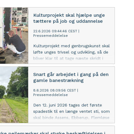
Kulturprojekt skal hjælpe unge
tættere på job og uddannelse
22.6.2026 09:44:46 CEST
|
Pressemeddelelse
Kulturprojekt med genbrugskunst skal
løfte unges trivsel og udvikling, så de
bliver klar til at tage næste skridt i
retningen af job og uddannelse.
Snart går arbejdet i gang på den
gamle banestrækning
8.6.2026 08:09:56 CEST
|
Pressemeddelelse
Den 12. juni 2026 tages det første
spadestik til en længe ventet sti, som
skal binde Assens, Ebberup, Flemløse
og Glamsbjerg tættere sammen og
give mulighed for en mere sikker vej
iske pejlemærker skal styrke beskæftigelsen i