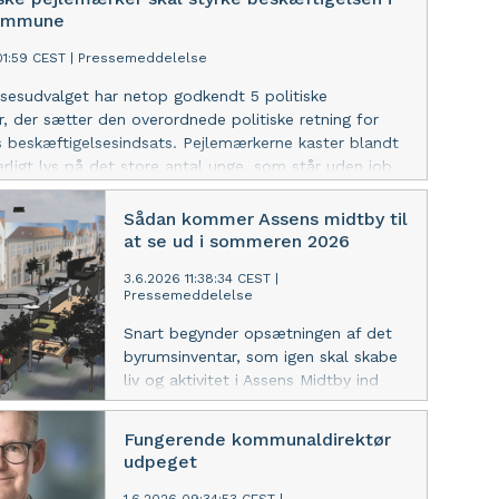
til skole og uddannelse.
ommune
01:59 CEST
|
Pressemeddelelse
sesudvalget har netop godkendt 5 politiske
, der sætter den overordnede politiske retning for
beskæftigelsesindsats. Pejlemærkerne kaster blandt
rligt lys på det store antal unge, som står uden job
lse.
Sådan kommer Assens midtby til
at se ud i sommeren 2026
3.6.2026 11:38:34 CEST
|
Pressemeddelelse
Snart begynder opsætningen af det
byrumsinventar, som igen skal skabe
liv og aktivitet i Assens Midtby ind
over sommeren. Et byudviklings- og
byrumsforsøg, som på sigt skal
Fungerende kommunaldirektør
skabe liv og aktivitet i bymidten.
udpeget