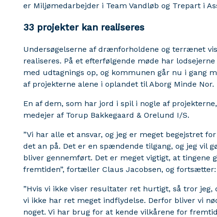
er Miljømedarbejder i Team Vandløb og Trepart i 
33 projekter kan realiseres
Undersøgelserne af drænforholdene og terrænet vise
realiseres. På et efterfølgende møde har lodsejerne g
med udtagnings op, og kommunen går nu i gang med 
af projekterne alene i oplandet til Aborg Minde Nor.
En af dem, som har jord i spil i nogle af projekterne
medejer af Torup Bakkegaard & Orelund I/S.
”Vi har alle et ansvar, og jeg er meget begejstret 
det an på. Det er en spændende tilgang, og jeg vil gø
bliver gennemført. Det er meget vigtigt, at tingene g
fremtiden”, fortæller Claus Jacobsen, og fortsætter:
”Hvis vi ikke viser resultater ret hurtigt, så tror je
vi ikke har ret meget indflydelse. Derfor bliver vi nødt 
noget. Vi har brug for at kende vilkårene for fremtid