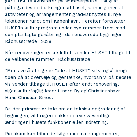
går HUSETs aktiviteter på sommerpause. I august
påbegyndes nedpakningen af huset, samtidig med at
aktiviteter og arrangementer gradvist flyttes til nye
lokationer rundt om i København. Herefter fortsætter
HUSETs kulturprogram under nye rammer frem mod
den planlagte genåbning i de renoverede bygninger i
Rådhusstræde i 2028.
Når renoveringen er afsluttet, vender HUSET tilbage til
de velkendte rammer i Rådhusstræde.
”Mens vi så at sige er "ude af HUSET", vil vi også bruge
tiden på at overveje og gentænke, hvordan vi på bedste
vis vender tilbage til HUSET efter endt renovering,”
siger kulturfaglig leder i Indre By og Christianshavn
Hans Christian Smed.
Da der primært er tale om en teknisk opgradering af
bygningen, vil brugerne ikke opleve væsentlige
ændringer i husets funktioner eller indretning.
Publikum kan løbende følge med i arrangementer,