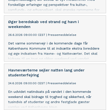
forskellige erfaringer og perspektiver fra kultur-,
samfunds- og erhvervslivet, skal granske rammerne for
Københavns kulturliv og sætte en ny, ambitiøs og
langsigtet retning for udviklingen af hovedstadens
Øger beredskab ved strand og havn i
kulturliv.
weekenden
26.6.2026 09:00:00 CEST
|
Pressemeddelelse
Det varme sommervejr i de kommende dage får
Københavns Kommune til at indsætte ekstra livreddere
og øge indsatsen fra Havne- og Natteværter. Det skal
bidrage til en tryg og sikker weekend ved vandet.
Havneværterne sejler natten lang under
studenterfejring
24.6.2026 09:00:00 CEST
|
Pressemeddelelse
En udvidet natindsats på vandet i den kommende
weekend skal bidrage til tryghed og sikkerhed, når
tusindvis af studenter og andre festglade gæster
samles ved Københavns Havn.