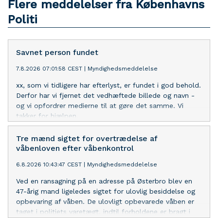
Flere meddelelser fra Københavns
Politi
Savnet person fundet
7.8.2026 07:01:58 CEST
|
Myndighedsmeddelelse
xx, som vi tidligere har efterlyst, er fundet i god behold.
Derfor har vi fjernet det vedhæftede billede og navn -
og vi opfordrer medierne til at gøre det samme. Vi
takker for hjælpen.
Tre mænd sigtet for overtrædelse af
våbenloven efter våbenkontrol
6.8.2026 10:43:47 CEST
|
Myndighedsmeddelelse
Ved en ransagning på en adresse på Østerbro blev en
47-årig mand ligeledes sigtet for ulovlig besiddelse og
opbevaring af våben. De ulovligt opbevarede våben er
taget i politiets varetægt, indtil forholdene er bragt i