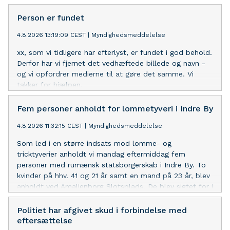
orden. En overtrædelse af våbenloven kan bl.a.
medføre, at man mister retten til at besidde våben,
Person er fundet
herunder jagttegn.
4.8.2026 13:19:09 CEST
|
Myndighedsmeddelelse
xx, som vi tidligere har efterlyst, er fundet i god behold.
Derfor har vi fjernet det vedhæftede billede og navn -
og vi opfordrer medierne til at gøre det samme. Vi
takker for hjælpen.
Fem personer anholdt for lommetyveri i Indre By
4.8.2026 11:32:15 CEST
|
Myndighedsmeddelelse
Som led i en større indsats mod lomme- og
tricktyverier anholdt vi mandag eftermiddag fem
personer med rumænsk statsborgerskab i Indre By. To
kvinder på hhv. 41 og 21 år samt en mand på 23 år, blev
anholdt ved Amalienborg Slotsplads. De blev sigtet for i
forening at have stjålet fra en persons taske. Kort efter
blev yderligere to mænd på 33 og 40 år, anholdt ved
Politiet har afgivet skud i forbindelse med
Nyhavn for præcis samme forseelse. Alle fem personer
eftersættelse
bliver senere i dag fremstillet ved Dommervagten i