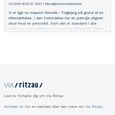
1.8.2026 18:55:37 CEST
|
Myndighedsmeddelelse
Københavns Byret.
Vi er lige nu massivt tilstede i Tingbjerg på grund af en
eftersættelse. I den forbindelse har en patrulje afgivet
skud mod en personbil. Som det er standard i alle
sager, hvor en polititjenestemand har affyret sit våben,
vil sagen blive undersøgt af Den Uafhængige
Politiklagemyndighed (DUP). Københavns Politi har
derfor ikke mulighed for at oplyse yderligere om
hændelsen og henviser til DUP.
Lad os fortælle dig om Via Ritzau
Kontakt os
for en samtale eller læs mere om
Via Ritzau