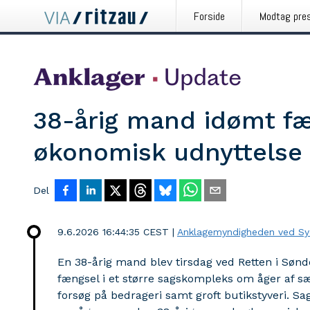
Forside
Modtag pre
38-årig mand idømt fæ
økonomisk udnyttelse 
Del
9.6.2026 16:44:35 CEST
|
Anklagemyndigheden ved Syd
En 38-årig mand blev tirsdag ved Retten i Søn
fængsel i et større sagskompleks om åger af s
forsøg på bedrageri samt groft butikstyveri. Sa