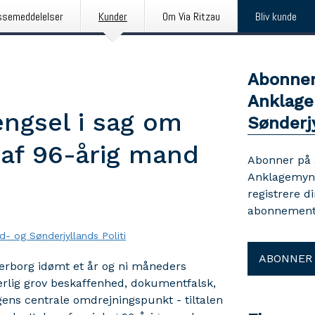
ssemeddelelser
Kunder
Om Via Ritzau
Bliv kunde
Abonner
Anklage
ngsel i sag om
Sønderjy
af 96-årig mand
Abonner på
Anklagemynd
registrere d
abonnement 
- og Sønderjyllands Politi
ABONNER
derborg idømt et år og ni måneders
ærlig grov beskaffenhed, dokumentfalsk,
gens centrale omdrejningspunkt - tiltalen