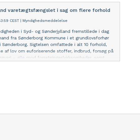
 om, at han kørte under påvirkning af euforiserende
an kærede ikke dommerens kendelse om
and varetægtsfængslet i sag om flere forhold
ængsling.
:53:59 CEST
|
Myndighedsmeddelelse
igheden i Syd- og Sønderjylland fremstillede i dag
 mand fra Sønderborg Kommune i et grundlovsforhør
i Sønderborg. Sigtelsen omfattede i alt 10 forhold,
e af lov om euforiserende stoffer, indbrud, forsøg på
røveri – alle mod forretninger/virksomheder, samt
sler m.m. mod personer i offentlig tjeneste. Den
v varetægtsfængslet i fire uger. Han nægtede sig
tog betænkningstid ift. kære af varetægtsfængslingen.