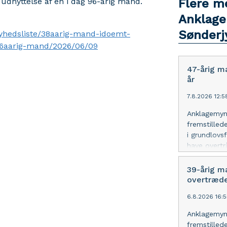
dnyttelse af en i dag 96-årig mand.
Flere m
Anklage
Sønderjy
i/nyhedsliste/38aarig-mand-idoemt-
96aarig-mand/2026/06/09
47-årig m
år
7.8.2026 12:
Anklagemynd
fremstilled
i grundlovs
have overtr
erkendte og
Ingen kære.
39-årig m
overtrædel
6.8.2026 16:
Anklagemynd
fremstilled