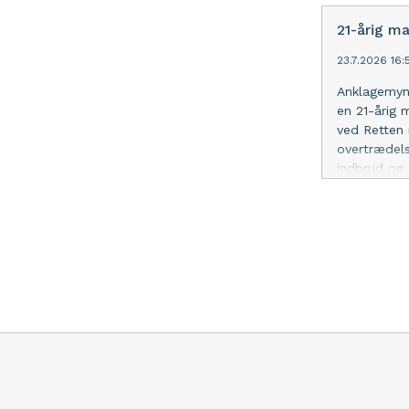
er mistanke
stoffer. H
21-årig m
varetægtsf
23.7.2026 16
Anklagemynd
en 21-årig
ved Retten 
overtrædels
indbrud og 
vold og tru
sigtede ble
skyldig og 