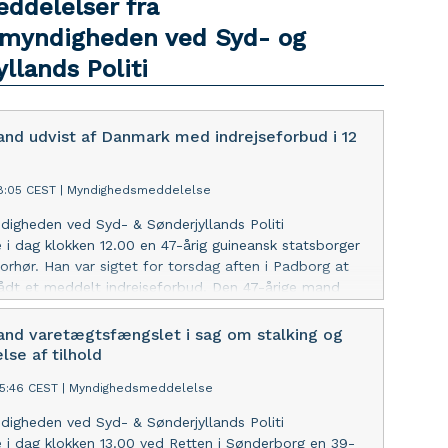
eddelelser fra
myndigheden ved Syd- og
llands Politi
and udvist af Danmark med indrejseforbud i 12
58:05 CEST
|
Myndighedsmeddelelse
igheden ved Syd- & Sønderjyllands Politi
e i dag klokken 12.00 en 47-årig guineansk statsborger
forhør. Han var sigtet for torsdag aften i Padborg at
ådt et meddelt indrejseforbud. Den 47-årige mand
 blev udvist af Danmark med indrejseforbud i 12 år.
 Manden er varetægtsfængslet indtil udsendelse.
and varetægtsfængslet i sag om stalking og
se af tilhold
55:46 CEST
|
Myndighedsmeddelelse
igheden ved Syd- & Sønderjyllands Politi
e i dag klokken 13.00 ved Retten i Sønderborg en 39-