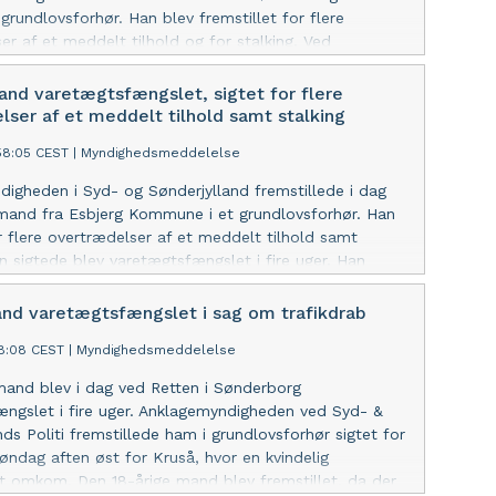
 grundlovsforhør. Han blev fremstillet for flere
er af et meddelt tilhold og for stalking. Ved
orhøret nægtede den 39-årige mand. Han blev
ngslet i fire uger, og han tog forbehold for kære af
and varetægtsfængslet, sigtet for flere
e.
lser af et meddelt tilhold samt stalking
:58:05 CEST
|
Myndighedsmeddelelse
igheden i Syd- og Sønderjylland fremstillede i dag
mand fra Esbjerg Kommune i et grundlovsforhør. Han
or flere overtrædelser af et meddelt tilhold samt
en sigtede blev varetægtsfængslet i fire uger. Han
lvis. Ingen kære af varetægtsfængsling.
and varetægtsfængslet i sag om trafikdrab
18:08 CEST
|
Myndighedsmeddelelse
mand blev i dag ved Retten i Sønderborg
ngslet i fire uger. Anklagemyndigheden ved Syd- &
nds Politi fremstillede ham i grundlovsforhør sigtet for
søndag aften øst for Kruså, hvor en kvindelig
t omkom. Den 18-årige mand blev fremstillet, da der