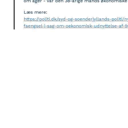
om åger - var den 38-årige mands økonomiske u
Læs mere:
https://politi.dk/syd-og-soenderjyllands-polit
faengsel-i-sag-om-oekonomisk-udnyttelse-af-