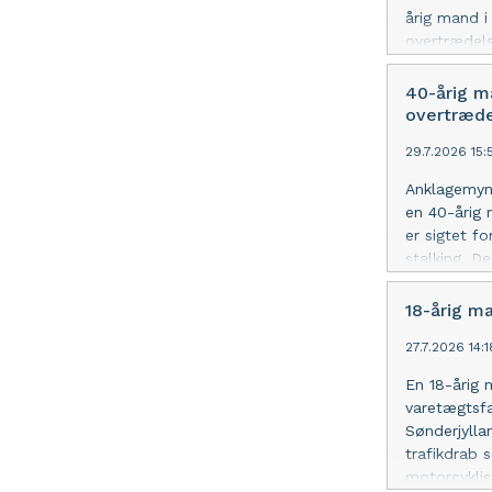
årig mand i
overtrædels
grundlovsf
varetægtsfæ
40-årig m
den kendels
overtræde
29.7.2026 15
Anklagemynd
en 40-årig 
er sigtet f
stalking. D
erkender de
18-årig m
27.7.2026 14:
En 18-årig 
varetægtsfæ
Sønderjylla
trafikdrab 
motorcyklis