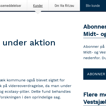
ssemeddelelser
Kunder
Om Via Ritzau
Bliv kunde
Abonner
Midt- og
t under aktion
Abonner på
Midt- og Ves
nedenfor. D
ABONNER
lbæk kommune også blevet sigtet for
ik på videreoverdragelse, da man under
g ecstasy-piller. Dette fund behandles
Flere m
forskningen i den oprindelige sag.
Vestsjæl