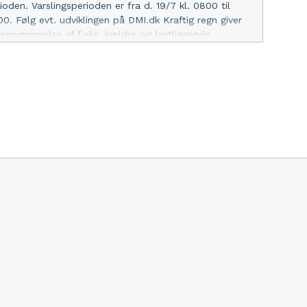
ioden. Varslingsperioden er fra d. 19/7 kl. 0800 til
00. Følg evt. udviklingen på DMI.dk Kraftig regn giver
oversvømmelse af f.eks. kældre og lavtliggende
t risiko for aquaplaning - Afpas hastigheden og
fter forholdene. M.v.h. Vagtchefen