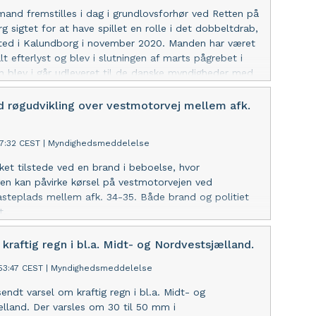
mand fremstilles i dag i grundlovsforhør ved Retten på
g sigtet for at have spillet en rolle i det dobbeltdrab,
sted i Kalundborg i november 2020. Manden har været
lt efterlyst og blev i slutningen af marts pågrebet i
 blev i går udleveret til de danske myndigheder med
SK. For yderligere om dagens grundlovsforhør
r til pressemeddelelse udsendt af Københavns Politi.
 røgudvikling over vestmotorvej mellem afk.
17:32 CEST
|
Myndighedsmeddelelse
kket tilstede ved en brand i beboelse, hvor
gen kan påvirke kørsel på vestmotorvejen ved
steplads mellem afk. 34-35. Både brand og politiet
t.
kraftig regn i bl.a. Midt- og Nordvestsjælland.
:53:47 CEST
|
Myndighedsmeddelelse
endt varsel om kraftig regn i bl.a. Midt- og
lland. Der varsles om 30 til 50 mm i