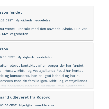
rson fundet
1:28 CEST
|
Myndighedsmeddelelse
r nu været i kontakt med den savnede kvinde. Hun var i
. Mvh Vagtchefen
rson
38:06 CEST
|
Myndighedsmeddelelse
il aften blevet kontaktet af en borger der har fundet
 i Haslev. Midt- og Vestsjællands Politi har hentet
e og konstateret, han er i god behold og har nu
ammen med sin familie igen. Midt- og Vestsjællands
er for borgernes interesse og hjælp. Mvh. Vagtchefen.
 mand udleveret fra Kosovo
:02:06 CEST
|
Myndighedsmeddelelse