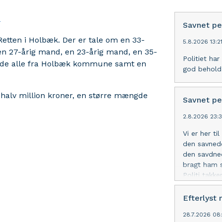
i
Savnet pe
Retten i Holbæk. Der er tale om en 33-
5.8.2026 13:2
en 27-årig mand, en 23-årig mand, en 35-
Politiet ha
vinde alle fra Holbæk kommune samt en
god behold
 halv million kroner, en større mængde
Savnet pe
2.8.2026 23:
Vi er her t
den savnede
den savdned
bragt ham s
Politi takk
Efterlyst
28.7.2026 08