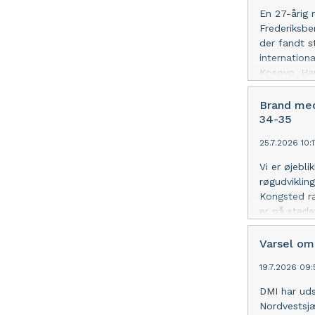
En 27-årig 
Frederiksber
der fandt 
internationa
Kosovo. Han
hjælp fra N
henvises de
Brand med
34-35
25.7.2026 10:
Vi er øjebli
røgudviklin
Kongsted ra
er på stede
Varsel om 
19.7.2026 09
DMI har uds
Nordvestsjæ