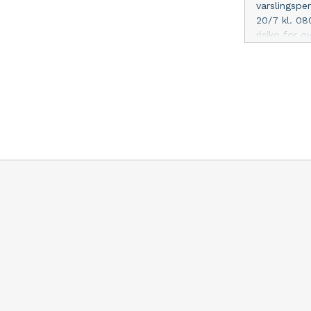
varslingsper
20/7 kl. 08
risiko for 
områder sam
afstanden e