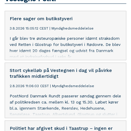
Flere sager om butikstyveri
3.8.2026 15:05:12 CEST
|
Myndighedsmeddelelse
I går blev tre østeuropæiske personer idømt straksdom
ved Retten i Glostrup for butikstyveri i Rødovre. De blev
hver idømt 20 dages fængsel og udvist fra Danmark
med et indrejseforbud i seks år.
Stort cykelløb på Vestegnen i dag vil påvirke
trafikken midlertidigt
2.8.2026 11:06:03 CEST
|
Myndighedsmeddelelse
PostNord Danmark Rundt passerer søndag gennem dele
af politikredsen ca. mellem kl. 13 og 15.30. Løbet kører
bl.a. igennem Stærkende, Reerslev, Hedehusene,
Sengeløse, Taastrup, Albertslund, Glostrup og slutter i
Rødovre. Forvent lokale afspærringer før og under
feltets passage. Planlæg din kørsel, afsæt ekstra
Politiet har afgivet skud i Taastrup – ingen er