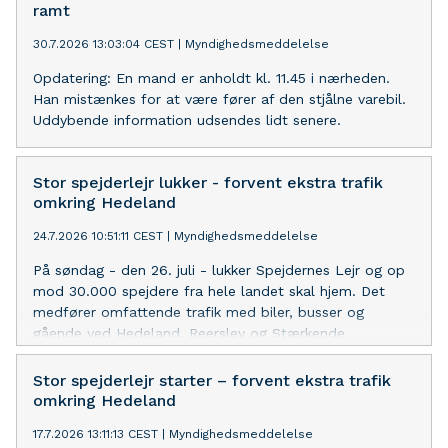
rejsetid, og vælg evt. alternative rute. Rute og
ramt
passagetider: https://postnorddanmarkrundt.dk/etape-
30.7.2026 13:03:04 CEST
|
Myndighedsmeddelelse
5/ Særligt for Rødovre: kortlink.dk/rk/2uvc4 Info fra
politiet: kortlink.dk/politi/2uvc3
Opdatering: En mand er anholdt kl. 11.45 i nærheden.
Han mistænkes for at være fører af den stjålne varebil.
Uddybende information udsendes lidt senere.
Stor spejderlejr lukker - forvent ekstra trafik
omkring Hedeland
24.7.2026 10:51:11 CEST
|
Myndighedsmeddelelse
På søndag - den 26. juli - lukker Spejdernes Lejr og op
mod 30.000 spejdere fra hele landet skal hjem. Det
medfører omfattende trafik med biler, busser og
gående ved Hedeland, Reerslev og Stærkende.
Brandhøjgårdsvej, Tingstedvej og Thorsbrovej ved
Reerslev er delvist spærret. "Vi opfordrer alle trafikanter
Stor spejderlejr starter – forvent ekstra trafik
til at overveje alternative ruter og vise hensyn og
omkring Hedeland
tålmodighed," siger vicepolitiinspektør Brian Toftemann.
17.7.2026 13:11:13 CEST
|
Myndighedsmeddelelse
Se trafikkort for