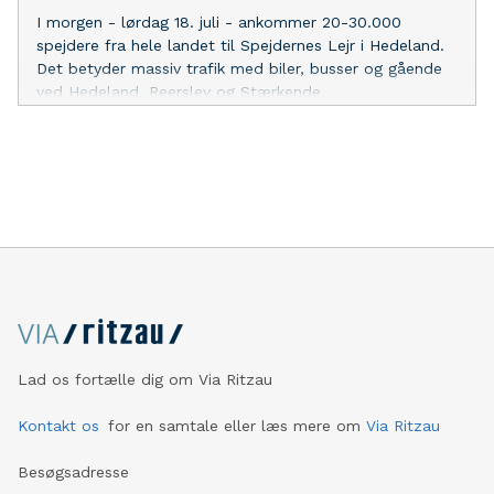
området: https://spejderneslejr.dk/trafik/
I morgen - lørdag 18. juli - ankommer 20-30.000
spejdere fra hele landet til Spejdernes Lejr i Hedeland.
Det betyder massiv trafik med biler, busser og gående
ved Hedeland, Reerslev og Stærkende.
Brandhøjgårdsvej, Tingstedvej og Thorsbrovej ved
Reerslev bliver delvist spærret. "Vi opfordrer alle
trafikanter til at overveje alternative ruter og vise
hensyn og tålmodighed," siger vicepolitiinspektør Danny
Ottevanger. Se trafikkort for
området: https://spejderneslejr.dk/trafik/
Lad os fortælle dig om Via Ritzau
Kontakt os
for en samtale eller læs mere om
Via Ritzau
Besøgsadresse