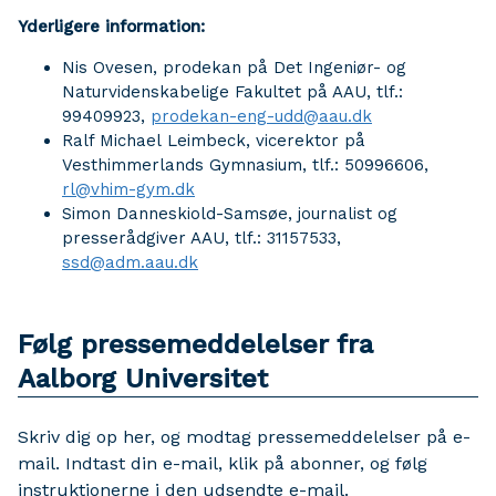
Yderligere information:
Nis Ovesen, prodekan på Det Ingeniør- og
Naturvidenskabelige Fakultet på AAU, tlf.:
99409923,
prodekan-eng-udd@aau.dk
Ralf Michael Leimbeck, vicerektor på
Vesthimmerlands Gymnasium, tlf.: 50996606,
rl@vhim-gym.dk
Simon Danneskiold-Samsøe, journalist og
presserådgiver AAU, tlf.: 31157533,
ssd@adm.aau.dk
Følg pressemeddelelser fra
Aalborg Universitet
Skriv dig op her, og modtag pressemeddelelser på e-
mail. Indtast din e-mail, klik på abonner, og følg
instruktionerne i den udsendte e-mail.