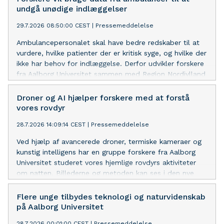
undgå unødige indlæggelser
29.7.2026 08:50:00 CEST
|
Pressemeddelelse
Ambulancepersonalet skal have bedre redskaber til at
vurdere, hvilke patienter der er kritisk syge, og hvilke der
ikke har behov for indlæggelse. Derfor udvikler forskere
fra Aalborg Universitet sammen med Region Nordjylland
og Treat Systems ApS et system, der løbende vurderer
patientens tilstand i ambulancen.
Droner og AI hjælper forskere med at forstå
vores rovdyr
28.7.2026 14:09:14 CEST
|
Pressemeddelelse
Ved hjælp af avancerede droner, termiske kameraer og
kunstig intelligens har en gruppe forskere fra Aalborg
Universitet studeret vores hjemlige rovdyrs aktiviteter
om natten. Billederne og metoden kan ses i den nye
naturserie på Danmarks Radio, Dyrenes Danmark.
Metoden giver ekstraordinær ny viden om vores vilde
Flere unge tilbydes teknologi og naturvidenskab
dyreliv om natten.
på Aalborg Universitet
28.7.2026 00:01:00 CEST
|
Pressemeddelelse