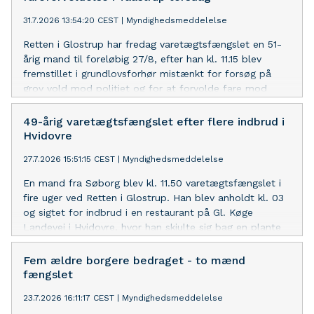
31.7.2026 13:54:20 CEST
|
Myndighedsmeddelelse
Retten i Glostrup har fredag varetægtsfængslet en 51-
årig mand til foreløbig 27/8, efter han kl. 11.15 blev
fremstillet i grundlovsforhør mistænkt for forsøg på
grov vold mod politiet og for at forvolde fare mod
politiet og andre trafikanter i forbindelse med, at han
forsøgte at undkøre fra politiet i Taastrup torsdag
49-årig varetægtsfængslet efter flere indbrud i
formiddag i en efterlyst, stjålet varebil. Han blev
Hvidovre
anholdt i går kl. 11.45.
27.7.2026 15:51:15 CEST
|
Myndighedsmeddelelse
En mand fra Søborg blev kl. 11.50 varetægtsfængslet i
fire uger ved Retten i Glostrup. Han blev anholdt kl. 03
og sigtet for indbrud i en restaurant på Gl. Køge
Landevej i Hvidovre, hvor han skjulte sig bag en plante
med et udbytte på to alkoholfrie øl og lidt kontanter.
Han er også sigtet for et indbrud natten før, hærværk
Fem ældre borgere bedraget - to mænd
den 14. juli og endnu et indbrud i november – alle mod
fængslet
den samme restaurant. Retten lagde vægt på risikoen
23.7.2026 16:11:17 CEST
|
Myndighedsmeddelelse
for gentagelse. Manden ønskede ikke at udtale sig.