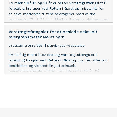
To mænd på 18 og 19 år er netop varetægtsfængslet i
foreløbig fire uger ved Retten i Glostrup mistænkt for
at have medvirket til fem bedragerier mod ældre
borgere fra 17. til 22. juli i Maribo, Ballerup, Hvidovre og
Lyngby. Ofrene blev kontaktet af falske
myndighedspersoner og frasnarret hævekort, smykker
Varetægtsfængslet for at besidde seksuelt
eller kontanter. Lukkede døre. Efterforskningen
overgrebsmateriale af børn
fortsætter.
23.7.2026 12:01:32 CEST
|
Myndighedsmeddelelse
En 21-årig mand blev onsdag varetægtsfængslet i
foreløbig to uger ved Retten i Glostrup på mistanke om
besiddelse og videredeling af seksuelt
overgrebsmateriale af børn og unge under 18 år. På
baggrund af efterforskning blev han anholdt tirsdag i en
lejlighed i Albertslund med over 100 ulovlige mediefiler i
alle grovhedskategorier. Nægter. Efterforskningen
fortsætter.