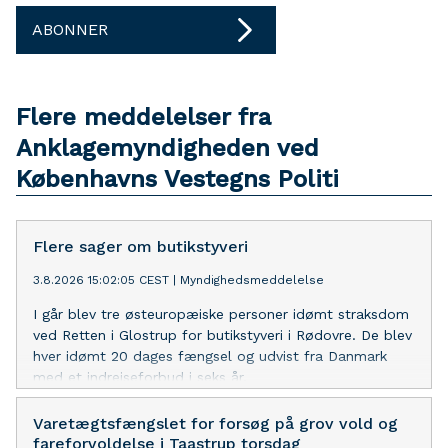
ABONNER
Flere meddelelser fra
Anklagemyndigheden ved
Københavns Vestegns Politi
Flere sager om butikstyveri
3.8.2026 15:02:05 CEST
|
Myndighedsmeddelelse
I går blev tre østeuropæiske personer idømt straksdom
ved Retten i Glostrup for butikstyveri i Rødovre. De blev
hver idømt 20 dages fængsel og udvist fra Danmark
med et indrejseforbud i seks år.
Varetægtsfængslet for forsøg på grov vold og
fareforvoldelse i Taastrup torsdag