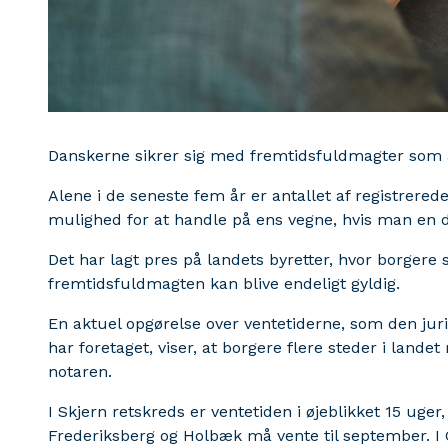
Danskerne sikrer sig med fremtidsfuldmagter som a
Alene i de seneste fem år er antallet af registrere
mulighed for at handle på ens vegne, hvis man en da
Det har lagt pres på landets byretter, hvor borgere 
fremtidsfuldmagten kan blive endeligt gyldig.
En aktuel opgørelse over ventetiderne, som den ju
har foretaget, viser, at borgere flere steder i land
notaren.
I Skjern retskreds er ventetiden i øjeblikket 15 uge
Frederiksberg og Holbæk må vente til september. I 