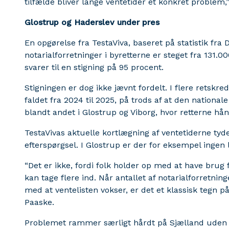
tilfælde bliver lange ventetider et konkret problem,
Glostrup og Haderslev under pres
En opgørelse fra TestaViva, baseret på statistik fra D
notarialforretninger i byretterne er steget fra 131.0
svarer til en stigning på 95 procent.
Stigningen er dog ikke jævnt fordelt. I flere retskred
faldet fra 2024 til 2025, på trods af at den nationale
blandt andet i Glostrup og Viborg, hvor retterne hå
TestaVivas aktuelle kortlægning af ventetiderne tyde
efterspørgsel. I Glostrup er der for eksempel ingen
“Det er ikke, fordi folk holder op med at have brug f
kan tage flere ind. Når antallet af notarialforretning
med at ventelisten vokser, er det et klassisk tegn på
Paaske.
Problemet rammer særligt hårdt på Sjælland uden f