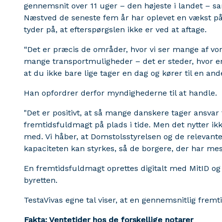
gennemsnit over 11 uger – den højeste i landet – s
Næstved de seneste fem år har oplevet en vækst på
tyder på, at efterspørgslen ikke er ved at aftage.
“Det er præcis de områder, hvor vi ser mange af vo
mange transportmuligheder – det er steder, hvor en
at du ikke bare lige tager en dag og kører til en and
Han opfordrer derfor myndighederne til at handle.
"Det er positivt, at så mange danskere tager ansvar
fremtidsfuldmagt på plads i tide. Men det nytter ik
med. Vi håber, at Domstolsstyrelsen og de relevant
kapaciteten kan styrkes, så de borgere, der har mest
En fremtidsfuldmagt oprettes digitalt med MitID og 
byretten.
TestaVivas egne tal viser, at en gennemsnitlig frem
Fakta:
Ventetider hos de forskellige notarer