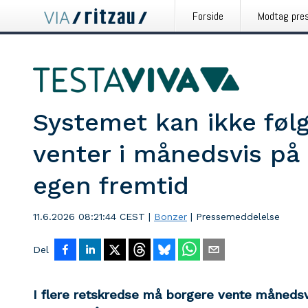
Forside
Modtag pre
Systemet kan ikke føl
venter i månedsvis på 
egen fremtid
11.6.2026 08:21:44 CEST
|
Bonzer
|
Pressemeddelelse
Del
I flere retskredse må borgere vente månedsv