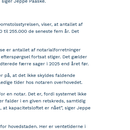
” siger Jeppe Paaske.
omstolsstyrelsen, viser, at antallet af
00 til 255.000 de seneste fem år. Det
se er antallet af notarialforretninger
 efterspørgsel fortsat stiger. Det gælder
ndterede færre sager i 2025 end året før.
r på, at det ikke skyldes faldende
 ledige tider hos notaren overhovedet.
or en notar. Det er, fordi systemet ikke
er falder i en given retskreds, samtidig
, at kapacitetsloftet er nået”, siger Jeppe
or hovedstaden. Her er ventetiderne i