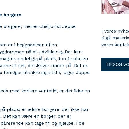
e borgere
 borgere, mener chefjurist Jeppe
I vores nyh
tilgå materi
som er i begyndelsen af en
vores kontak
ygdommen nå at udvikle sig. Det kan
dmagten endeligt på plads, fordi notaren
BESØG V
serne af det, de skriver under på. Det er
forsøger at sikre sig i tide,” siger Jeppe
reds med kortere ventetid, er det ikke en
å plads, er ældre borgere, der ikke har
n. Det kan være en borger, der er
 pårørende kan tage fri og hjælpe. I de