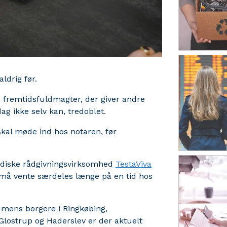
ldrig før.
de fremtidsfuldmagter, der giver andre
g ikke selv kan, tredoblet.
skal møde ind hos notaren, før
ridiske rådgivningsvirksomhed
TestaViva
et må vente særdeles længe på en tid hos
r, mens borgere i Ringkøbing,
Glostrup og Haderslev er der aktuelt