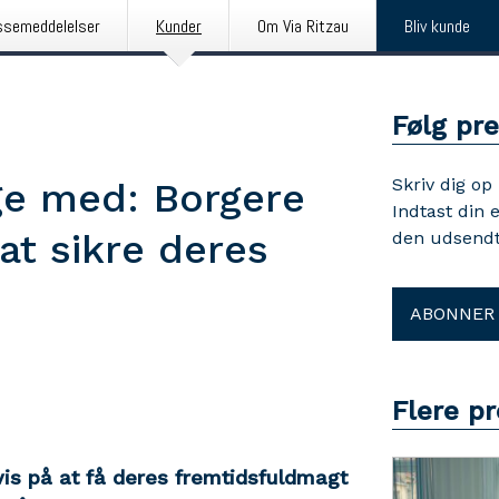
ssemeddelelser
Kunder
Om Via Ritzau
Bliv kunde
Følg pr
Skriv dig op
ge med: Borgere
Indtast din 
at sikre deres
den udsendt
ABONNER
Flere p
is på at få deres fremtidsfuldmagt