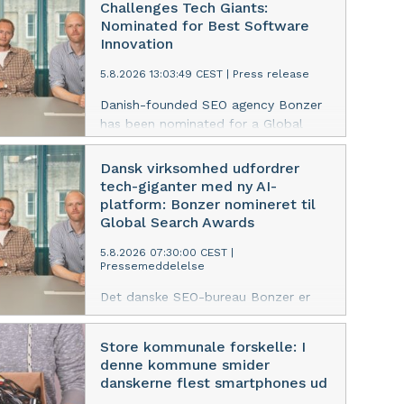
Challenges Tech Giants:
Nominated for Best Software
Innovation
5.8.2026 13:03:49 CEST
|
Press release
Danish-founded SEO agency Bonzer
has been nominated for a Global
Search Award, placing their new
agentic AI platform Morrison
Dansk virksomhed udfordrer
alongside global industry leaders
tech-giganter med ny AI-
Semrush and Adobe.
platform: Bonzer nomineret til
Global Search Awards
5.8.2026 07:30:00 CEST
|
Pressemeddelelse
Det danske SEO-bureau Bonzer er
netop blevet nomineret til en af
tech-verdens mest eftertragtede
Store kommunale forskelle: I
priser, Global Search Awards, i
denne kommune smider
kategorien ”Best Software
danskerne flest smartphones ud
Innovation”. Nomineringen er tildelt