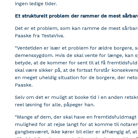
ingen ledige tider.
Et strukturelt problem der rammer de mest sårbar
Det er et problem, som kan ramme de mest sårbare
Paaske fra TestaViva.
“Ventetiden er især et problem for ældre borgere, 
demenssygdom. Hvis de skal vente for længe, kan s
betyde, at de kommer for sent til at få fremtidsful
skal være sikker på, at de fortsat forstår konsekven
en meget uheldig situation for de borgere, der netop 
Paaske.
Selv om det er muligt at booke tid i en anden retsk
reel løsning for alle, påpeger han.
“Mange af dem, der skal have en fremtidsfuldmagt p
mulighed for at rejse langt for at komme til notare
gangbesværet, ikke kører bil eller er afhængig af, at