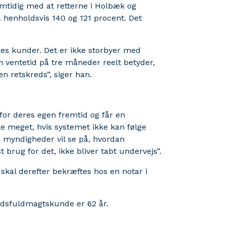
amtidig med at retterne i Holbæk og
 henholdsvis 140 og 121 procent. Det
res kunder. Det er ikke storbyer med
 ventetid på tre måneder reelt betyder,
en retskreds”, siger han.
 for deres egen fremtid og får en
ke meget, hvis systemet ikke kan følge
e myndigheder vil se på, hvordan
 brug for det, ikke bliver tabt undervejs”.
skal derefter bekræftes hos en notar i
tidsfuldmagtskunde er 62 år.