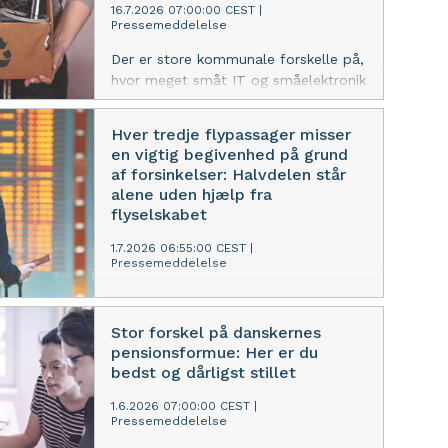
for deres nye agentiske AI-platform,
16.7.2026 07:00:00 CEST
|
Pressemeddelelse
Morrison, som placerer den danske
udvikling i direkte selskab med
Der er store kommunale forskelle på,
globale tech-giganter som Semrush
hvor meget småt IT og småelektronik
og Adobe.
danskerne afleverer til genanvendelse
– en kategori, der blandt andet
Hver tredje flypassager misser
omfatter smartphones, opladere,
en vigtig begivenhed på grund
kabler og andet mindre elektronisk
af forsinkelser: Halvdelen står
udstyr. Langeland, Odsherred og
alene uden hjælp fra
Fanø Kommune topper listen, mens
flyselskabet
Hørsholm, Ishøj og Frederiksberg
ligger blandt de laveste.
1.7.2026 06:55:00 CEST
|
Pressemeddelelse
Hver tredje flypassager har misset en
vigtig privat begivenhed som følge af
Stor forskel på danskernes
en forsinkelse eller aflysning. Og når
pensionsformue: Her er du
det sker, har hver anden passager
bedst og dårligst stillet
oplevet at stå helt uden hjælp eller
information fra flyselskabet. Det viser
1.6.2026 07:00:00 CEST
|
Pressemeddelelse
Flyhjælp Index 2026, en analyse af
millioner af flyvninger og