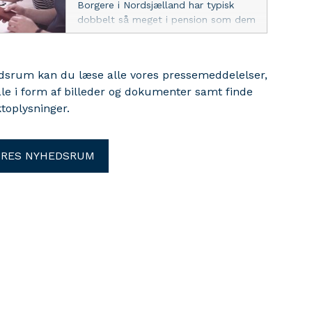
Borgere i Nordsjælland har typisk
kompensationsdata for 20 af
dobbelt så meget i pension som dem
Europas største flyselskaber.
i bunden af listen. Og det kan afgøre,
hvornår du kan gå på pension.
edsrum kan du læse alle vores pressemeddelelser,
ale i form af billeder og dokumenter samt finde
toplysninger.
ORES NYHEDSRUM