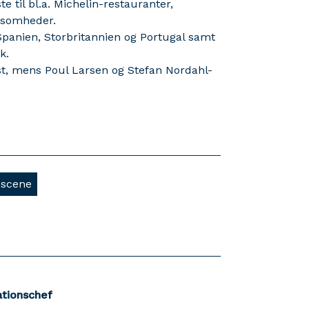
te til bl.a. Michelin-restauranter,
ksomheder.
, Spanien, Storbritannien og Portugal samt
k.
st, mens Poul Larsen og Stefan Nordahl-
scene
tionschef