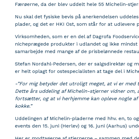
Færøerne, da der blev uddelt hele 55 Michelin-stjer
Nu skal det fysiske bevis på anerkendelsen uddeles 
plader, og det er HKI Ost, som står for at udlevere
Virksomheden, som er en del af Dagrofa Foodservice,
nicheprægede produkter i udlandet og ikke mindst 
samarbejde med mange af de prisbelønnede restau
Stefan Nordahl-Pedersen, der er salgsdirektør og med
er helt oplagt for ostespecialisten at tage del i Mic
-”For mig betyder det utroligt meget, at vi er med
Dette års uddeling af Michelin-stjerner vidner om, 
fortsætter, og at vi herhjemme kan opleve nogle af
kokke.”
Uddelingen af Michelin-pladerne med hhv. en, to og 
events den 15. juni (Herlev) og 16. juni (Aarhus) u
Her er modtagerne af stjernerne – sammen med deres