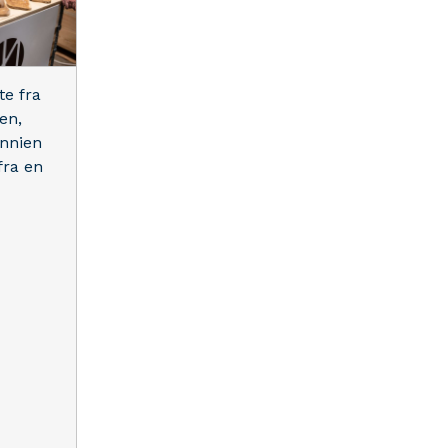
te fra
ien,
annien
fra en