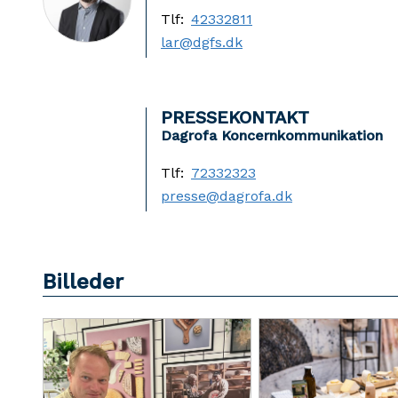
Tlf:
42332811
lar@dgfs.dk
PRESSEKONTAKT
Dagrofa Koncernkommunikation
Tlf:
72332323
presse@dagrofa.dk
Billeder