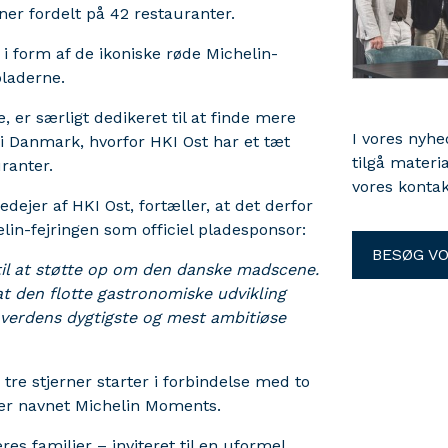
ner fordelt på 42 restauranter.
i form af de ikoniske røde Michelin-
 pladerne.
 er særligt dedikeret til at finde mere
I vores nyh
i Danmark, hvorfor HKI Ost har et tæt
tilgå materi
ranter.
vores kontak
ejer af HKI Ost, fortæller, at det derfor
helin-fejringen som officiel pladesponsor:
BESØG V
 til at støtte op om den danske madscene.
at den flotte gastronomiske udvikling
 verdens dygtigste og mest ambitiøse
tre stjerner starter i forbindelse med to
nder navnet Michelin Moments.
 familier – inviteret til en uformel