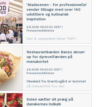
'Madscenen - for professionelle'
vender tilbage med over 140
udstillere og kulinarisk
inspiration
6.8.2026 09:00:00 CEST
|
Pressemeddelelse
Den 9. september bliver TAP1 i
København igen samlingspunkt for
professionelle madfolk fra hele
Restaurantkæden Banzo skruer
landet, når Dagrofa Foodservice
op for dyrevelfærden på
inviterer til inspirationsmessen
menukortet
'Madscenen - for professionelle'. Med
mere end 140 udstillere,
3.8.2026 09:00:00 CEST
|
Pressemeddelelse
smagsoplevelser, et omfattende
program af masterclasses og et
Oksekød fra Grambogård er kommet
særligt fokus på økologi med
på menukortet hos den
Aarstiderne i en central rolle er der
københavnske restaurantkæde
lagt op til en dag fyldt med
Banzo, som har taget et strategisk
inspiration og ny viden for den
Solen sætter sit præg på
valg om at have mere fokus på
danskernes indkøb
danske foodservicebranche.
dyrevelfærd. Den beslutning er