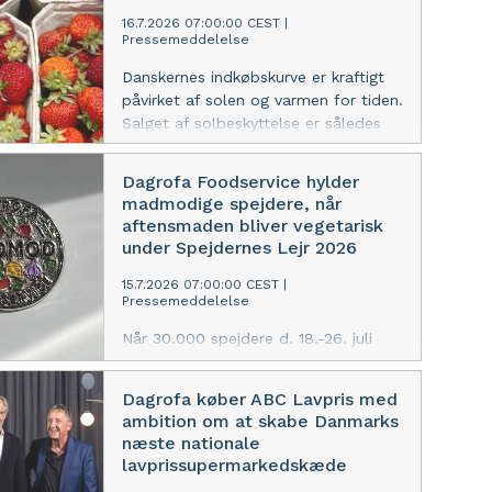
populær hos Banzos gæster og
16.7.2026 07:00:00 CEST
|
Pressemeddelelse
salget af retter med oksekød er
denne sommer steget med næsten
Danskernes indkøbskurve er kraftigt
10%.
påvirket af solen og varmen for tiden.
Salget af solbeskyttelse er således
firedoblet i Dagrofas detailkæder
MENY, SPAR og Min Købmand, mens
Dagrofa Foodservice hylder
koldskål, kammerjunkere og is er
madmodige spejdere, når
mere end fordoblet.
aftensmaden bliver vegetarisk
under Spejdernes Lejr 2026
15.7.2026 07:00:00 CEST
|
Pressemeddelelse
Når 30.000 spejdere d. 18.-26. juli
samles til Spejdernes Lejr, er Dagrofa
Foodservice hovedleverandør bag et
Dagrofa køber ABC Lavpris med
nyt menukoncept, hvor
ambition om at skabe Danmarks
aftensmåltiderne for første gang er
næste nationale
100% vegetariske. Til formålet har
lavprissupermarkedskæde
Dagrofa Foodservice udviklet et