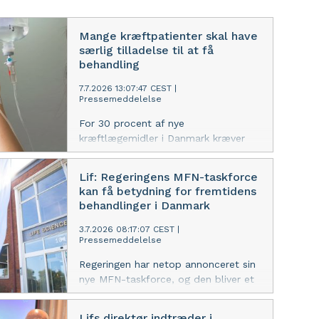
Mange kræftpatienter skal have
særlig tilladelse til at få
behandling
7.7.2026 13:07:47 CEST
|
Pressemeddelelse
For 30 procent af nye
kræftlægemidler i Danmark kræver
det en individuel vurdering for
patienterne at få adgang. I en række
Lif: Regeringens MFN-taskforce
andre europæiske lande tilbydes de
kan få betydning for fremtidens
nye behandlinger oftere som
behandlinger i Danmark
standardbehandling. Lif efterlyser et
ændret fokus i Medicinrådet.
3.7.2026 08:17:07 CEST
|
Pressemeddelelse
Regeringen har netop annonceret sin
nye MFN-taskforce, og den bliver et
meget vigtigt forum til at håndtere
internationale ændringer på
Lifs direktør indtræder i