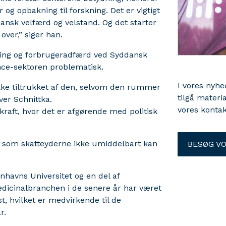
 og opbakning til forskning. Det er vigtigt
 dansk velfærd og velstand. Og det starter
ver,” siger han.
anding og forbrugeradfærd ved Syddansk
ence-sektoren problematisk.
I vores nyh
ikke tiltrukket af den, selvom den rummer
tilgå materi
ver Schnittka.
vores kontak
kraft, hvor det er afgørende med politisk
et, som skatteyderne ikke umiddelbart kan
BESØG V
havns Universitet og en del af
dicinalbranchen i de senere år har været
t, hvilket er medvirkende til de
r.