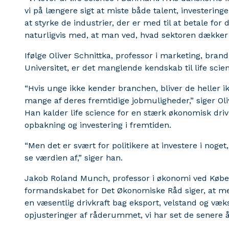
vi på længere sigt at miste både talent, investeringer
at styrke de industrier, der er med til at betale for
naturligvis med, at man ved, hvad sektoren dækker o
Ifølge Oliver Schnittka, professor i marketing, br
Universitet, er det manglende kendskab til life sci
“Hvis unge ikke kender branchen, bliver de heller 
mange af deres fremtidige jobmuligheder,” siger Oli
Han kalder life science for en stærk økonomisk driv
opbakning og investering i fremtiden.
“Men det er svært for politikere at investere i nog
se værdien af,” siger han.
Jakob Roland Munch, professor i økonomi ved Køben
formandskabet for Det Økonomiske Råd siger, at me
en væsentlig drivkraft bag eksport, velstand og væks
opjusteringer af råderummet, vi har set de senere å