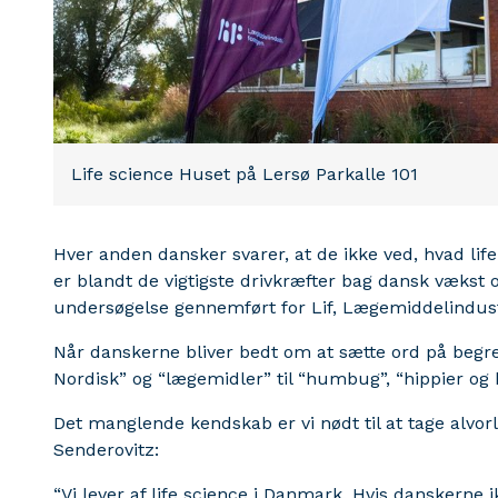
Life science Huset på Lersø Parkalle 101
Hver anden dansker svarer, at de ikke ved, hvad life
er blandt de vigtigste drivkræfter bag dansk vækst 
undersøgelse gennemført for Lif, Lægemiddelindus
Når danskerne bliver bedt om at sætte ord på begre
Nordisk” og “lægemidler” til “humbug”, “hippier og k
Det manglende kendskab er vi nødt til at tage alvorl
Senderovitz:
“Vi lever af life science i Danmark. Hvis danskerne i