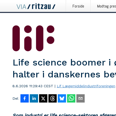
Forside
Modtag pre
Life science boomer 
halter i danskernes b
8.6.2026 11:29:43 CEST
|
Lif Lægemiddelindustriforeningen
Del
Som industri er life science-sektoren afgøre