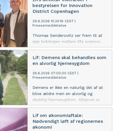
lægemiddelområdet og beskytte
bestyrelsen for Innovation
patienternes adgang til nye og bedre
District Copenhagen
behandlinger, mener Lif.
29.6.2026 15:24:16 CEST
|
Pressemeddelelse
Thomas Senderovitz ser frem til at
øge koblingen mellem life science-
industrien og Københavns ambitiøse
innovationsdistrikt som nyvalgt
Lif: Demens skal behandles som
medlem af bestyrelsen.
en alvorlig hjernesygdom
26.6.2026 07:00:00 CEST
|
Pressemeddelelse
Demens er ikke en naturlig del af at
blive ældre men en alvorlig og
dødelig hjernesygdom. Alligevel er
indsatsen i dag organiseret tættere
på ældreplejen
Lif om økonomiaftale:
end sundhedsvæsenet, og det er et
Nødvendigt løft af regionernes
stort problem,
økonomi
mener Lægemiddelindustriforeningen,