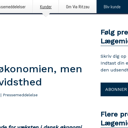
ssemeddelelser
Kunder
Om Via Ritzau
Bliv kunde
Følg pre
Lægemid
Skriv dig op
Indtast din 
i økonomien, men
den udsendt
evidsthed
ABONNER
|
Pressemeddelelse
Flere pr
Lægemid
nde for væksten i dansk økonomi.