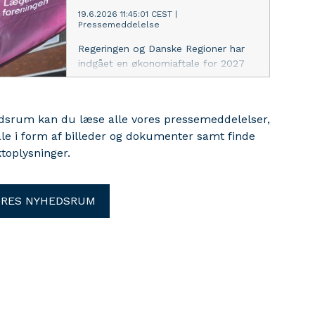
Lif, som nu lancerer seks konkrete
19.6.2026 11:45:01 CEST
|
Pressemeddelelse
anbefalinger til indsatsen.
Regeringen og Danske Regioner har
indgået en økonomiaftale for 2027
med en solid økonomisk ramme, og
særligt et fortsat fokus på USA’s
‘Most Favored Nation’- politik for
edsrum kan du læse alle vores pressemeddelelser,
lægemidler vækker tilfredshed i
ale i form af billeder og dokumenter samt finde
Lægemiddelindustriforeningen.
toplysninger.
ORES NYHEDSRUM