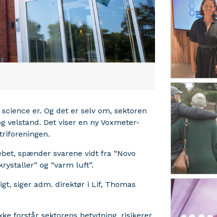
 science er. Og det er selv om, sektoren
og velstand. Det viser en ny Voxmeter-
triforeningen.
bet, spænder svarene vidt fra “Novo
rystaller” og “varm luft”.
igt, siger adm. direktør i Lif, Thomas
kke forstår sektorens betydning, risikerer