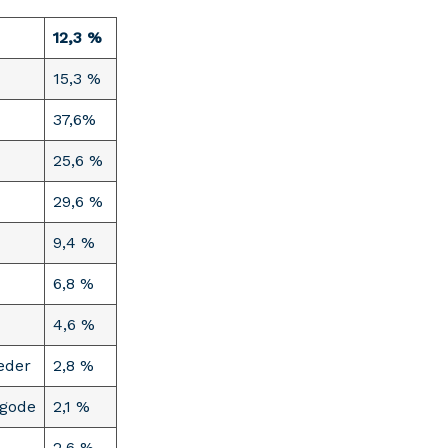
12,3 %
15,3 %
37,6%
25,6 %
29,6 %
9,4 %
6,8 %
4,6 %
eder
2,8 %
 gode
2,1 %
2,6 %