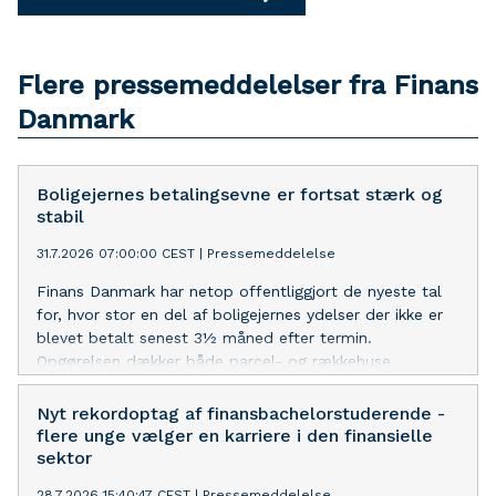
Flere pressemeddelelser fra Finans
Danmark
Boligejernes betalingsevne er fortsat stærk og
stabil
31.7.2026 07:00:00 CEST
|
Pressemeddelelse
Finans Danmark har netop offentliggjort de nyeste tal
for, hvor stor en del af boligejernes ydelser der ikke er
blevet betalt senest 3½ måned efter termin.
Opgørelsen dækker både parcel- og rækkehuse,
ejerlejligheder samt fritidshuse.
Nyt rekordoptag af finansbachelorstuderende -
flere unge vælger en karriere i den finansielle
sektor
28.7.2026 15:40:47 CEST
|
Pressemeddelelse