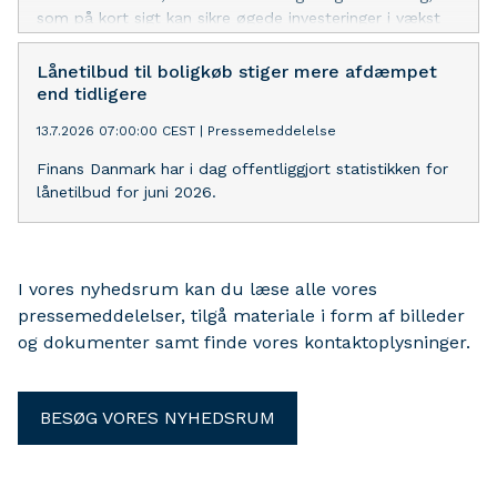
som på kort sigt kan sikre øgede investeringer i vækst
og styrket konkurrenceevne i Europa, lyder det fra
Finans Danmark.
Lånetilbud til boligkøb stiger mere afdæmpet
end tidligere
13.7.2026 07:00:00 CEST
|
Pressemeddelelse
Finans Danmark har i dag offentliggjort statistikken for
lånetilbud for juni 2026.
I vores nyhedsrum kan du læse alle vores
pressemeddelelser, tilgå materiale i form af billeder
og dokumenter samt finde vores kontaktoplysninger.
BESØG VORES NYHEDSRUM