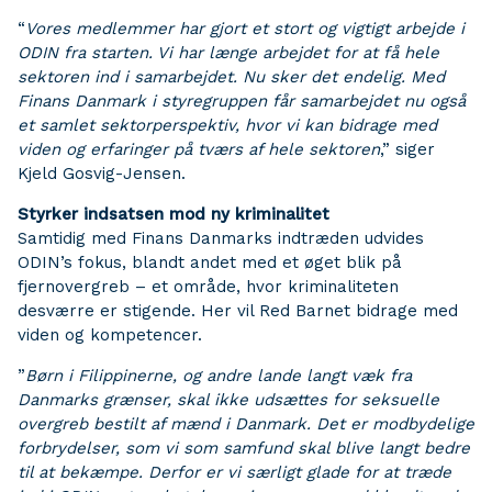
“
Vores medlemmer har gjort et stort og vigtigt arbejde i
ODIN fra starten. Vi har længe arbejdet for
at få hele
sektoren ind i samarbejdet. Nu sker det endelig. Med
Finans Danmark i styregruppen får
samarbejdet nu også
et samlet sektorperspektiv, hvor vi kan bidrage med
viden og erfaringer på
tværs af hele sektoren
,” siger
Kjeld Gosvig-Jensen.
Styrker indsatsen mod ny kriminalitet
Samtidig med Finans Danmarks indtræden udvides
ODIN’s fokus, blandt andet med et øget blik på
fjernovergreb – et område, hvor kriminaliteten
desværre er stigende. Her vil Red Barnet bidrage med
viden og kompetencer.
”
Børn i Filippinerne, og andre lande langt væk fra
Danmarks grænser, skal ikke udsættes for seksuelle
overgreb bestilt af mænd i Danmark. Det er modbydelige
forbrydelser, som vi som samfund skal blive langt bedre
til at bekæmpe. Derfor er vi særligt glade for at træde