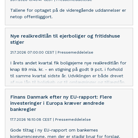
Tallene for optaget på de videregående uddannelser er
netop offentliggjort.
Nye realkreditlån til ejerboliger og fritidshuse
stiger
21.7.2026 07:00:00 CEST
|
Pressemeddelelse
I årets andet kvartal fik boligejerne nye realkreditlån for
knap 89 mia. kr. - en stigning på godt 9 pct. i forhold
til samme kvartal sidste år. Udviklingen er både drevet
af nye lån til boligkøb og til omlægninger og tillægslån.
Det viser de nyeste tal fra Finans Danmark.
Finans Danmark efter ny EU-rapport: Flere
investeringer i Europa kræver ændrede
bankregler
17.7.2026 16:10:08 CEST
|
Pressemeddelelse
Gode tiltag i ny EU-rapport om bankernes
konkurrenceevne, men der er stadig brug for forslag,