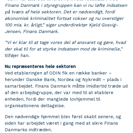
Finans Danmark i styregruppen kan vi nu løfte
indsatsen
på tværs af hele sektoren. Det er nødvendigt, fordi
økonomisk kriminalitet fortsat vokser
og nu overstiger
100 mia. kr. årligt,” siger underdirektør Kjeld Gosvig-
Jensen, Finans Danmark.
”Vi er klar til at tage vores del af ansvaret og gøre, hvad
der skal til for at styrke indsatsen mod de
kriminelle,”
tilføjer han.
Nu repræsenteres hele sektoren
Ved etableringen af ODIN fik en række banker –
herunder Danske Bank, Nordea og Nykredit – plads i
samarbejdet. Finans Danmark måtte imidlertid træde ud
af den arbejdsgruppe, der var med til at etablere
enheden, fordi der manglede lovhjemmel til
organisationens deltagelse.
Den nødvendige hjemmel blev først skabt senere, og
siden har arbejdet været i gang med at sikre Finans
Danmarks indtræden.