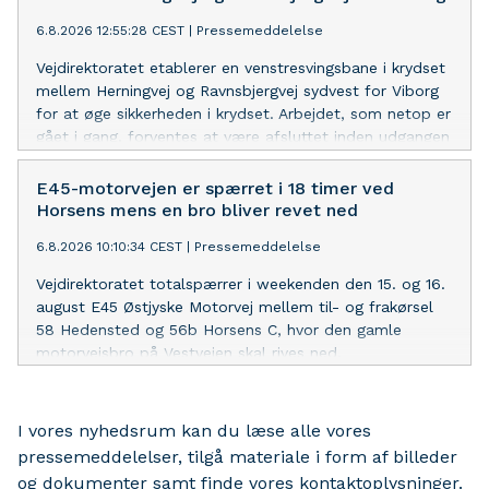
6.8.2026 12:55:28 CEST
|
Pressemeddelelse
Vejdirektoratet etablerer en venstresvingsbane i krydset
mellem Herningvej og Ravnsbjergvej sydvest for Viborg
for at øge sikkerheden i krydset. Arbejdet, som netop er
gået i gang, forventes at være afsluttet inden udgangen
af oktober i år.
E45-motorvejen er spærret i 18 timer ved
Horsens mens en bro bliver revet ned
6.8.2026 10:10:34 CEST
|
Pressemeddelelse
Vejdirektoratet totalspærrer i weekenden den 15. og 16.
august E45 Østjyske Motorvej mellem til- og frakørsel
58 Hedensted og 56b Horsens C, hvor den gamle
motorvejsbro på Vestvejen skal rives ned.
I vores nyhedsrum kan du læse alle vores
pressemeddelelser, tilgå materiale i form af billeder
og dokumenter samt finde vores kontaktoplysninger.