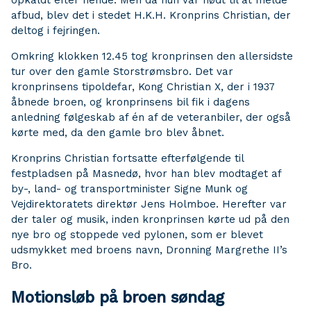
opkaldt efter hende. Men da hun var nødt til at melde
afbud, blev det i stedet H.K.H. Kronprins Christian, der
deltog i fejringen.
Omkring klokken 12.45 tog kronprinsen den allersidste
tur over den gamle Storstrømsbro. Det var
kronprinsens tipoldefar, Kong Christian X, der i 1937
åbnede broen, og kronprinsens bil fik i dagens
anledning følgeskab af én af de veteranbiler, der også
kørte med, da den gamle bro blev åbnet.
Kronprins Christian fortsatte efterfølgende til
festpladsen på Masnedø, hvor han blev modtaget af
by-, land- og transportminister Signe Munk og
Vejdirektoratets direktør Jens Holmboe. Herefter var
der taler og musik, inden kronprinsen kørte ud på den
nye bro og stoppede ved pylonen, som er blevet
udsmykket med broens navn, Dronning Margrethe II’s
Bro.
Motionsløb på broen søndag