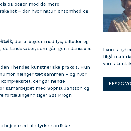
vejs og peger mod de mere
rskabet – dér hvor natur, ensomhed og
ksvik
, der arbejder med lys, billeder og
g de landskaber, som går igen i Janssons
I vores nyh
tilgå materi
vores kontak
edden i hendes kunstneriske praksis. Hun
 og humor hænger tæt sammen – og hvor
 kompleksitet, der gør hende
BESØG V
for samarbejdet med Sophia Jansson og
e fortællingen,” siger Søs Krogh
arbejde med at styrke nordiske