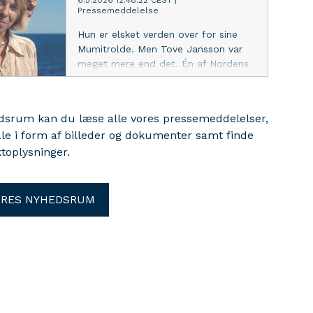
6.5.2026 12:48:22 CEST
|
Pressemeddelelse
stemningen og publikum sammen.
Hun er elsket verden over for sine
Mumitrolde. Men Tove Jansson var
meget mere end det. Én af Nordens
mest markante kunstnere og
kulturpersonligheder gennem tiden er
i fokus, når Biblioteket Kulturværftet
edsrum kan du læse alle vores pressemeddelelser,
og Kulturværftet i Helsingør fra maj
ale i form af billeder og dokumenter samt finde
til november stiller skarpt på Tove
toplysninger.
Jansson.
ORES NYHEDSRUM