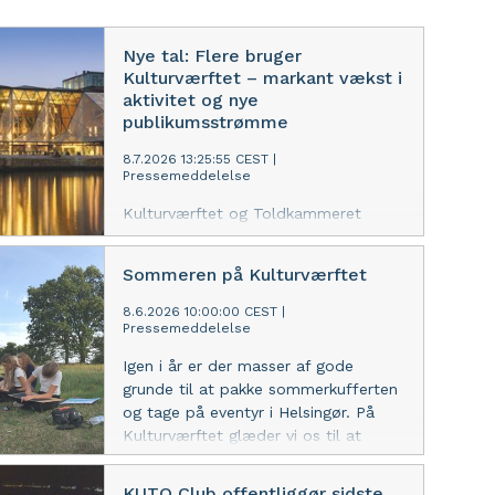
Nye tal: Flere bruger
Kulturværftet – markant vækst i
aktivitet og nye
publikumsstrømme
8.7.2026 13:25:55 CEST
|
Pressemeddelelse
Kulturværftet og Toldkammeret
tiltrækker flere brugere og udvikler
sig som et åbent samlingspunkt for
Sommeren på Kulturværftet
kultur i Helsingør. Nye tal for 2025
viser vækst i både besøgstal, aktivitet
8.6.2026 10:00:00 CEST
|
og digital interesse – og peger på et
Pressemeddelelse
kulturcenter, der i stigende grad
Igen i år er der masser af gode
bliver brugt på flere måder i løbet af
grunde til at pakke sommerkufferten
dagen.
og tage på eventyr i Helsingør. På
Kulturværftet glæder vi os til at
invitere både små og store
feriegæster på et hav af
KUTO Club offentliggør sidste