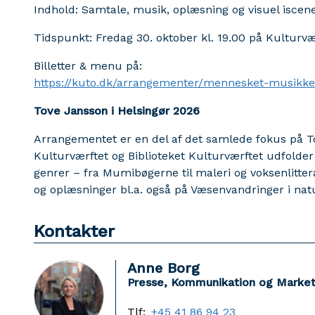
Indhold: Samtale, musik, oplæsning og visuel iscen
Tidspunkt: Fredag 30. oktober kl. 19.00 på Kulturvær
Billetter & menu på:
https://kuto.dk/arrangementer/mennesket-musikke
Tove Jansson i Helsingør 2026
Arrangementet er en del af det samlede fokus på To
Kulturværftet og Biblioteket Kulturværftet udfolder
genrer – fra Mumibøgerne til maleri og voksenlitte
og oplæsninger bl.a. også på Væsenvandringer i natu
Kontakter
Anne Borg
Presse, Kommunikation og Market
Tlf:
+45 41 86 94 23