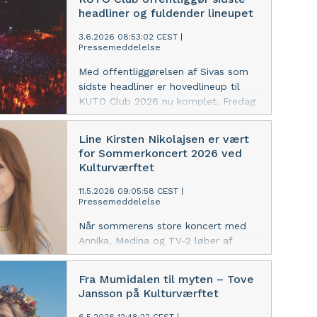
kulturoplevelser – fra
headliner og fuldender lineupet
billedskolekurser, Pokémon‑byt og
blærede biler til salsa, sommerhits
3.6.2026 08:53:02 CEST
|
Pressemeddelelse
og scenekunst som en del af
jubilæumsåret.
Med offentliggørelsen af Sivas som
sidste headliner er hovedlineup til
KUTO Club 2026 nu komplet. Fredag
den 21. august indtager nogle af de
stærkeste navne fra den danske
Line Kirsten Nikolajsen er vært
musikscene igen havnefronten ved
for Sommerkoncert 2026 ved
Kulturværftet i Helsingør, når KUTO
Kulturværftet
Club samler unge fra hele regionen til
sensommerens største klub- og
11.5.2026 09:05:58 CEST
|
Pressemeddelelse
koncertoplevelse.
Når sommerens store koncert med
Annika, Medina og TV-2 løber af
stablen fredag den 26. juni ved
Kulturværftet, bliver publikum ført
Fra Mumidalen til myten – Tove
sikkert gennem aftenen af Line
Jansson på Kulturværftet
Kirsten Nikolajsen som den samlende
vært, der binder musikken,