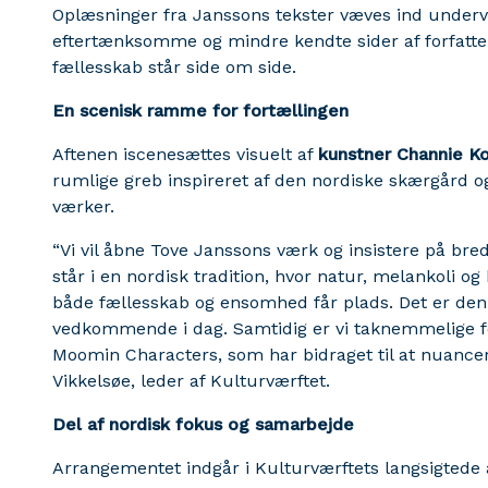
Oplæsninger fra Janssons tekster væves ind under
eftertænksomme og mindre kendte sider af forfatte
fællesskab står side om side.
En scenisk ramme for fortællingen
Aftenen iscenesættes visuelt af
kunstner Channie Ko
rumlige greb inspireret af den nordiske skærgård o
værker.
“Vi vil åbne Tove Janssons værk og insistere på br
står i en nordisk tradition, hvor natur, melankoli
både fællesskab og ensomhed får plads. Det er den
vedkommende i dag. Samtidig er vi taknemmelige 
Moomin Characters, som har bidraget til at nuancer
Vikkelsøe, leder af Kulturværftet.
Del af nordisk fokus og samarbejde
Arrangementet indgår i Kulturværftets langsigtede 