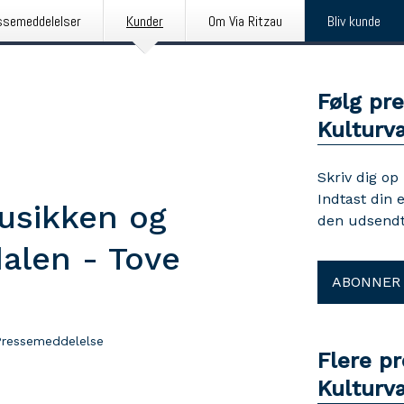
ssemeddelelser
Kunder
Om Via Ritzau
Bliv kunde
Følg pr
Kulturv
Skriv dig op
Indtast din 
usikken og
den udsendt
len - Tove
ABONNER
Pressemeddelelse
Flere p
Kulturv