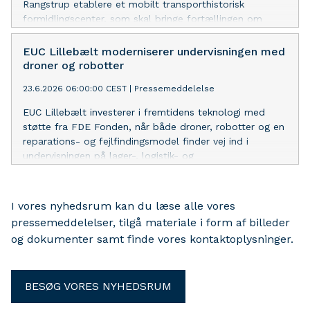
Rangstrup etablere et mobilt transporthistorisk
formidlingscenter, som skal bringe fortællingen om
dansk godstransport ud til skoler, messer, veterantræf
og branchearrangementer.
EUC Lillebælt moderniserer undervisningen med
droner og robotter
23.6.2026 06:00:00 CEST
|
Pressemeddelelse
EUC Lillebælt investerer i fremtidens teknologi med
støtte fra FDE Fonden, når både droner, robotter og en
reparations- og fejlfindingsmodel finder vej ind i
undervisningen på lager-, logistik- og
transportuddannelserne.
I vores nyhedsrum kan du læse alle vores
pressemeddelelser, tilgå materiale i form af billeder
og dokumenter samt finde vores kontaktoplysninger.
BESØG VORES NYHEDSRUM