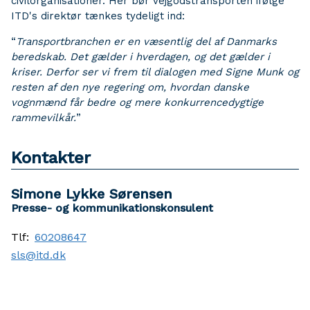
civilorganisationer. Her bør vejgodstransporten ifølge
ITD's direktør tænkes tydeligt ind:
“
Transportbranchen er en væsentlig del af Danmarks
beredskab. Det gælder i hverdagen, og det gælder i
kriser. Derfor ser vi frem til dialogen med Signe Munk og
resten af den nye regering om, hvordan danske
vognmænd får bedre og mere konkurrencedygtige
rammevilkår.
”
Kontakter
Simone Lykke Sørensen
Presse- og kommunikationskonsulent
Tlf:
60208647
sls@itd.dk