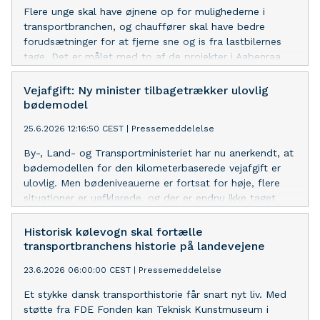
Flere unge skal have øjnene op for mulighederne i
transportbranchen, og chauffører skal have bedre
forudsætninger for at fjerne sne og is fra lastbilernes
tage. Det er målet med to af de projekter i Aabenraa
Kommune, som nu modtager støtte fra FDE Fonden.
Vejafgift: Ny minister tilbagetrækker ulovlig
bødemodel
25.6.2026 12:16:50 CEST
|
Pressemeddelelse
By-, Land- og Transportministeriet har nu anerkendt, at
bødemodellen for den kilometerbaserede vejafgift er
ulovlig. Men bødeniveauerne er fortsat for høje, flere
situationer er uafklarede, og der er endnu ikke taget
hånd om de ulovligt udstedte bøder, påpeger
direktøren for International Transport Danmark.
Historisk kølevogn skal fortælle
transportbranchens historie på landevejene
23.6.2026 06:00:00 CEST
|
Pressemeddelelse
Et stykke dansk transporthistorie får snart nyt liv. Med
støtte fra FDE Fonden kan Teknisk Kunstmuseum i