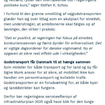
og velfærd, fylder den overraskende lidt i regeringens
politiske kurs,
” siger Stefan K. Schou.
I forhold til den grønne omstilling af vejgodstransporten
glæder han sig over tiltag som en akutplan for elnettet,
men understreger, at ambitionerne skal følges op af
løsninger, der virker i praksis:
“Det er positivt, at regeringen har fokus på elnet
t
et,
konkurrenceevnen og færre byrder for erhvervslivet. Det
er vigtige dagsordener for danske vognmænd. Nu er
opgaven at sikre reel effekt ude i virkeligheden.
”
Godstransport får Danmark til at hænge sammen
Som minister for både transport og for land og by får
Signe Munk ansvar for at sikre, at mobilitet ikke kun
handler om persontransport og kollektiv trafik.
Godstransporten er en forudsætning for, at både byer
og landdistrikter kan fungere.
Derfor bør regeringens serviceeftersyn af
Infrastrukturplan 2035 også have blik for den tunge