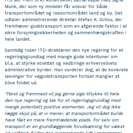
ITD ser frem til et konstruktivt samarbejde med Signe
Munk, der som ny minister får ansvar for både
transportområdet og ressortområdet land og by. Det
udtaler administrerende direktør Stefan K. Schou, der
fremhæver godstransport som en afgørende faktor i at
sikre forsyningssikkerheden og sammenhængskraften i
hele landet.
Samtidig roser ITD-direktøren den nye regering for et
regeringsgrundlag med mange gode intentioner om
bl.a. at styrke elnettet og nedbringe erhvervslivets
administrative byrder. Han vurderer dog, at de konkrete
løsninger for vejgodstransporten fortsat mangler at
blive foldet ud.
"Først og fremmest vil jeg gerne sige tillykke til hele
den nye regering og tak for et regeringsgrundlag med
mange potentielt positive elementer. Jeg vil dog ikke
lægge skjul på, at vi mener, at transportområdet burde
have fået en mere fremtrædende plads. For selv om
transport er en grundlæggende forudsætning for vækst