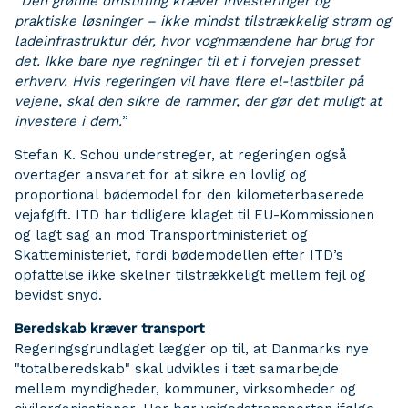
“
Den grønne omstilling kræver investeringer og
praktiske løsninger – ikke mindst tilstrækkelig strøm og
ladeinfrastruktur dér, hvor vognmændene har brug for
det. Ikke bare nye regninger til et i forvejen presset
erhverv. Hvis regeringen vil have flere el-lastbiler på
vejene, skal den sikre de rammer, der gør det muligt at
investere i dem.
”
Stefan K. Schou understreger, at regeringen også
overtager ansvaret for at sikre en lovlig og
proportional bødemodel for den kilometerbaserede
vejafgift. ITD har tidligere klaget til EU-Kommissionen
og lagt sag an mod Transportministeriet og
Skatteministeriet, fordi bødemodellen efter ITD’s
opfattelse ikke skelner tilstrækkeligt mellem fejl og
bevidst snyd.
Beredskab kræver transport
Regeringsgrundlaget lægger op til, at Danmarks nye
"totalberedskab" skal udvikles i tæt samarbejde
mellem myndigheder, kommuner, virksomheder og