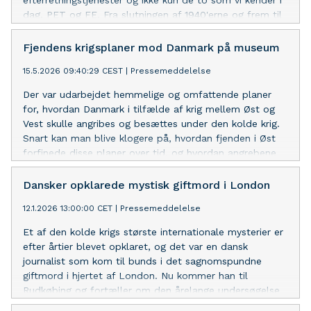
efterretningstjenester og ikke kun de to som vi kender i
dag, PET og FE. Fra slutningen af 1940'erne og frem til
begyndelsen af 1970'erne eksisterede den mest
hemmelige af tjenesterne, Forsvarets Central Radio, og
Fjendens krigsplaner mod Danmark på museum
opgaven var at følge, overvåge og aflytte fjenden i øst!
15.5.2026 09:40:29 CEST
|
Pressemeddelelse
Der var udarbejdet hemmelige og omfattende planer
for, hvordan Danmark i tilfælde af krig mellem Øst og
Vest skulle angribes og besættes under den kolde krig.
Snart kan man blive klogere på, hvordan fjenden i Øst
forfinede disse planer over tid, og hvordan angrebene
skulle have været udført. Det sker, når
Koldkrigsmuseum Langelandsfort åbner en ny udstilling
Dansker opklarede mystisk giftmord i London
om østblokkens offensive krigsplaner mod Danmark.
12.1.2026 13:00:00 CET
|
Pressemeddelelse
Et af den kolde krigs største internationale mysterier er
efter årtier blevet opklaret, og det var en dansk
journalist som kom til bunds i det sagnomspundne
giftmord i hjertet af London. Nu kommer han til
Rudkøbing og fortæller om den årelange undersøgelse
med det overraskende resultat.