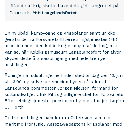
tilfælde af krig skulle have deltaget i angrebet på
Danmark.
PHH
Langelandsfortet
En ny ubåd, kampvogne og krigsplaner samt unikke
genstande fra Forsvarets Efterretningstjenestes (FE)
arbejde under den kolde krig er nogle af de ting, man
kan se, når Koldkrigsmuseum Langelandsfort for alvor
skyder dette års sæson igang med hele tre nye
udstillinger.
Åbningen af udstillingerne finder sted lørdag den 13. juni
kl. 13.00, og selve ceremonien byder på taler af
Langelands borgmester Jørgen Nielsen, formand for
kulturudvalget Ulrik Pihl og tidligere chef for Forsvarets
Efterretningstjeneste, pensioneret generalmajor Jørgen
O. Hjorth.
De tre udstillinger handler om Østersøen som den
maritime frontlinje, Warszawapagtens krigsplaner mod