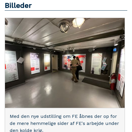
Billeder
Med den nye udstilling om FE åbnes der op for
de mere hemmelige sider af FE's arbejde under
den kolde krig.