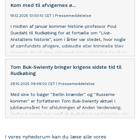
Kom med til afvigernes ø...
19.12.2025 13:00:10 CET
|
Pressemeddelelse
I midten af januar kommer historie-professor Poul
Duedahl til Rudkøbing for at fortælle om "Livø-
Anstaltens historie", som i årtier var stedet, hvor nogle
af samfundets afvigere, udskudte eller kriminelle blev
placeret. En af øens placerede blev siden hen far til en
dansk statsminister.
Tom Buk-Swienty bringer krigens sidste tid til
Rudkøbing
29.10.2025 09:49:02 CET
|
Pressemeddelelse
Med sine to bøger "Berlin brænder" og "Russerne
kommer" er forfatteren Tom Buk-Swienty aktuel i
jubilæumsåret for afslutningen af Anden Verdenskrig.
Derfor kommer han også til Rudkøbing og fortæller om
de menneskeskæbner, som bøgerne handler om, og om
det krigshelvede som rådede i Berlin i foråret 1945.
I vores nyhedsrum kan du læse alle vores