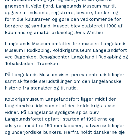
grænsen til Vejle fjord. Langelands Museum har til
opgave at indsamle, registrere, bevare, forske i og
formidle kulturarven og gøre den vedkommende for
borgere og samfund. Museet blev etableret i 1900 af
købmand og amatør arkæolog Jens Winther.
Langelands Museum omfatter fire museer: Langelands
Museum i Rudkøbing, Koldkrigsmuseum Langelandsfort
ved Bagenkop, Besøgscenter Langeland i Rudkøbing og
Tobaksladen i Tranekær.
På Langelands Museum vises permanente udstillinger
samt skiftende særudstillinger om den langelandske
historie fra stenalder og til nutid.
Koldkrigsmuseum Langelandsfort ligger midt i den
langelandske idyl som ét af den kolde krigs tavse
vidner. På Langelands sydligste spids blev
Langelandsfortet opført i starten af 1950’erne og
udstyret med fire 150 mm kanoner, luftværnsstillinger
og underjordiske bunkers. Herfra holdt danskerne øje