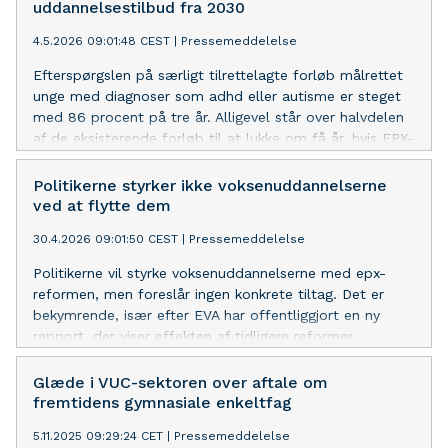
uddannelsestilbud fra 2030
4.5.2026 09:01:48 CEST
|
Pressemeddelelse
Efterspørgslen på særligt tilrettelagte forløb målrettet
unge med diagnoser som adhd eller autisme er steget
med 86 procent på tre år. Alligevel står over halvdelen
af de eksisterende forløb til at lukke om få år, hvis EPX-
reformen gennemføres uændret.
Politikerne styrker ikke voksenuddannelserne
ved at flytte dem
30.4.2026 09:01:50 CEST
|
Pressemeddelelse
Politikerne vil styrke voksenuddannelserne med epx-
reformen, men foreslår ingen konkrete tiltag. Det er
bekymrende, især efter EVA har offentliggjort en ny
rapport, der viser effekten af tidligere reformer.
Glæde i VUC-sektoren over aftale om
fremtidens gymnasiale enkeltfag
5.11.2025 09:29:24 CET
|
Pressemeddelelse