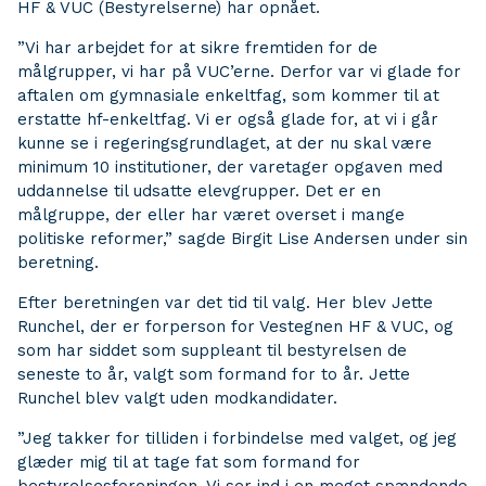
HF & VUC (Bestyrelserne) har opnået.
”Vi har arbejdet for at sikre fremtiden for de
målgrupper, vi har på VUC’erne. Derfor var vi glade for
aftalen om gymnasiale enkeltfag, som kommer til at
erstatte hf-enkeltfag. Vi er også glade for, at vi i går
kunne se i regeringsgrundlaget, at der nu skal være
minimum 10 institutioner, der varetager opgaven med
uddannelse til udsatte elevgrupper. Det er en
målgruppe, der eller har været overset i mange
politiske reformer,” sagde Birgit Lise Andersen under sin
beretning.
Efter beretningen var det tid til valg. Her blev Jette
Runchel, der er forperson for Vestegnen HF & VUC, og
som har siddet som suppleant til bestyrelsen de
seneste to år, valgt som formand for to år. Jette
Runchel blev valgt uden modkandidater.
”Jeg takker for tilliden i forbindelse med valget, og jeg
glæder mig til at tage fat som formand for