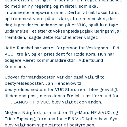
bestyrelsesforeningen. Vi ser ind i en meget spændende
tid med en ny regering og minister, som skal
implementere epx-reformen. Derfor vil mit fokus først
og fremmest være på at sikre, at de mennesker, der i
dag tager deres uddannelse på et VUC, også kan tage
uddannelse i et stærkt voksenpædagogisk læringsmiljø i
fremtiden,” sagde Jette Runchel efter valget.
Jette Runchel har været forperson for Vestegnen HF &
VUC i tre år, og er præsident for Røde Kors. Hun har
tidligere været kommunaldirektør i Albertslund
Kommune.
Udover formandsposten var der også valg til to
bestyrelsesposter. Jan Hendeliowitz,
bestyrelsesmedlem for VUC Storstrøm, blev genvalgt
til den ene post, mens Jonna Frølich, næstformand for
TH. LANGS HF & VUC, blev valgt til den anden.
Mogens Nørgård, formand for Thy-Mors HF & VUC, og
Trine Fuglsang, formand for HF & VUC København Syd,
blev valgt som suppleanter til bestyrelsen.