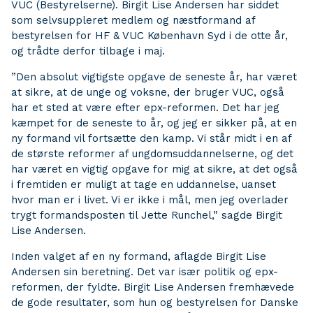
VUC (Bestyrelserne). Birgit Lise Andersen har siddet
som selvsuppleret medlem og næstformand af
bestyrelsen for HF & VUC København Syd i de otte år,
og trådte derfor tilbage i maj.
”Den absolut vigtigste opgave de seneste år, har været
at sikre, at de unge og voksne, der bruger VUC, også
har et sted at være efter epx-reformen. Det har jeg
kæmpet for de seneste to år, og jeg er sikker på, at en
ny formand vil fortsætte den kamp. Vi står midt i en af
de største reformer af ungdomsuddannelserne, og det
har været en vigtig opgave for mig at sikre, at det også
i fremtiden er muligt at tage en uddannelse, uanset
hvor man er i livet. Vi er ikke i mål, men jeg overlader
trygt formandsposten til Jette Runchel,” sagde Birgit
Lise Andersen.
Inden valget af en ny formand, aflagde Birgit Lise
Andersen sin beretning. Det var især politik og epx-
reformen, der fyldte. Birgit Lise Andersen fremhævede
de gode resultater, som hun og bestyrelsen for Danske