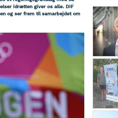
elser idrætten giver os alle. DIF
en og ser frem til samarbejdet om