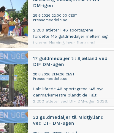
hjælpe unge langt fra job og
DM-igen
uddannelse godt videre i livet.
28.6.2026 22:00:00 CEST
|
Pressemeddelelse
2.200 atleter i 46 sportsgrene
fordelte 145 guldmedaljer mellem sig
i varme Herning, hvor flere end
150.000 tilskuere og endnu flere DR-
seere rundt om i Danmark så med.
17 guldmedaljer til Sjælland ved
DIF DM-ugen
28.6.2026 21:14:26 CEST
|
Pressemeddelelse
I alt kårede 46 sportsgrene 145 nye
danmarksmestre blandt de i alt
2.200 atleter ved DIF DM-ugen 2026.
Få overblikket her.
32 guldmedaljer til Midtjylland
ved DIF DM-ugen