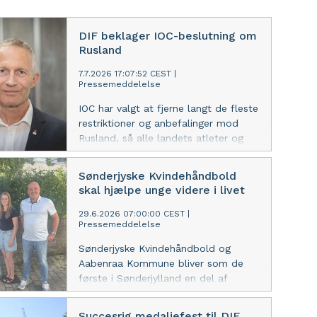
DIF beklager IOC-beslutning om
Rusland
7.7.2026 17:07:52 CEST
|
Pressemeddelelse
IOC har valgt at fjerne langt de fleste
restriktioner og anbefalinger mod
Rusland, så alle landets atleter og
officials fremover kan deltage i OL-
kvalifikationen og til OL. DIF er uenig
Sønderjyske Kvindehåndbold
i beslutningen.
skal hjælpe unge videre i livet
29.6.2026 07:00:00 CEST
|
Pressemeddelelse
Sønderjyske Kvindehåndbold og
Aabenraa Kommune bliver som de
første i Sønderjylland en del af
Startblokken – et initiativ under
Danmarks Idrætsforbund, der skal
Succesrig medaljefest til DIF