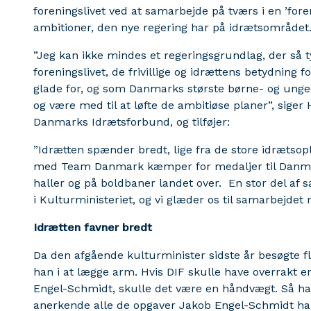
foreningslivet ved at samarbejde på tværs i en ’foren
ambitioner, den nye regering har på idrætsområdet
”Jeg kan ikke mindes et regeringsgrundlag, der så 
foreningslivet, de frivillige og idrættens betydning fo
glade for, og som Danmarks største børne- og ungeorg
og være med til at løfte de ambitiøse planer”, sige
Danmarks Idrætsforbund, og tilføjer:
”Idrætten spænder bredt, lige fra de store idrætso
med Team Danmark kæmper for medaljer til Danmark
haller og på boldbaner landet over. En stor del af 
i Kulturministeriet, og vi glæder os til samarbejde
Idrætten favner bredt
Da den afgående kulturminister sidste år besøgte fl
han i at lægge arm. Hvis DIF skulle have overrakt e
Engel-Schmidt, skulle det være en håndvægt. Så h
anerkende alle de opgaver Jakob Engel-Schmidt har 