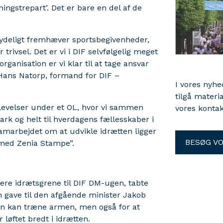
ingstrepart’. Det er bare en del af de
.
tydeligt fremhæver sportsbegivenheder,
r trivsel. Det er vi i DIF selvfølgelig meget
anisation er vi klar til at tage ansvar
r Hans Natorp, formand for DIF –
I vores nyh
tilgå materi
plevelser under et OL, hvor vi sammen
vores kontak
 og helt til hverdagens fællesskaber i
samarbejdet om at udvikle idrætten ligger
BESØG V
t med Zenia Stampe”.
ere idrætsgrene til DIF DM-ugen, tabte
n gave til den afgående minister Jakob
an kan træne armen, men også for at
løftet bredt i idrætten.