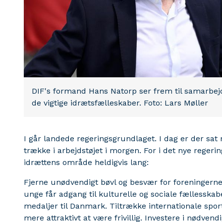
DIF's formand Hans Natorp ser frem til samarbej
de vigtige idrætsfælleskaber. Foto: Lars Møller
I går landede regeringsgrundlaget. I dag er der sat n
trække i arbejdstøjet i morgen. For i det nye reger
idrættens område heldigvis lang:
Fjerne unødvendigt bøvl og besvær for foreningerne
unge får adgang til kulturelle og sociale fællesskabe
medaljer til Danmark. Tiltrække internationale sp
mere attraktivt at være frivillig. Investere i nødvend