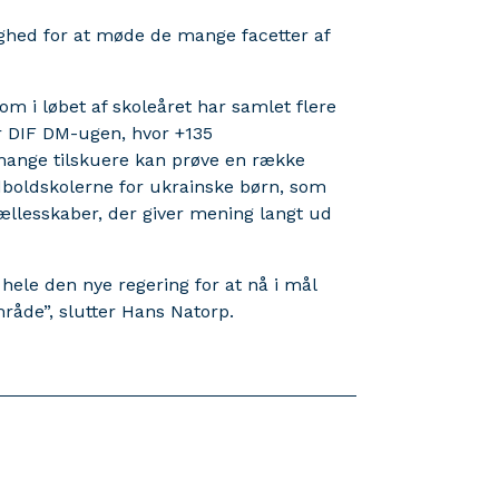
ghed for at møde de mange facetter af
om i løbet af skoleåret har samlet flere
r DIF DM-ugen, hvor +135
mange tilskuere kan prøve en række
dboldskolerne for ukrainske børn, som
ællesskaber, der giver mening langt ud
hele den nye regering for at nå i mål
åde”, slutter Hans Natorp.