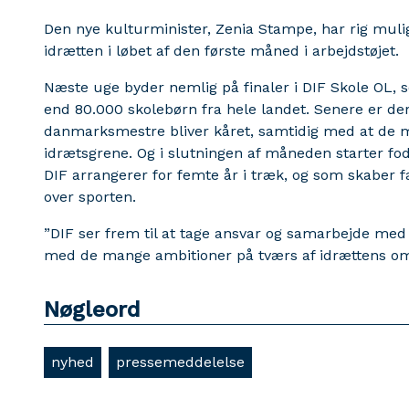
Den nye kulturminister, Zenia Stampe, har rig muli
idrætten i løbet af den første måned i arbejdstøjet.
Næste uge byder nemlig på finaler i DIF Skole OL, s
end 80.000 skolebørn fra hele landet. Senere er de
danmarksmestre bliver kåret, samtidig med at de 
idrætsgrene. Og i slutningen af måneden starter fo
DIF arrangerer for femte år i træk, og som skaber f
over sporten.
”DIF ser frem til at tage ansvar og samarbejde med 
med de mange ambitioner på tværs af idrættens omr
Nøgleord
nyhed
pressemeddelelse