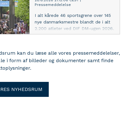
28.6.2026 21:12:06 CEST
|
Pressemeddelelse
I alt kårede 46 sportsgrene over 145
nye danmarksmestre blandt de i alt
2.200 atleter ved DIF DM-ugen 2026.
Få overblikket her.
edsrum kan du læse alle vores pressemeddelelser,
ale i form af billeder og dokumenter samt finde
toplysninger.
ORES NYHEDSRUM