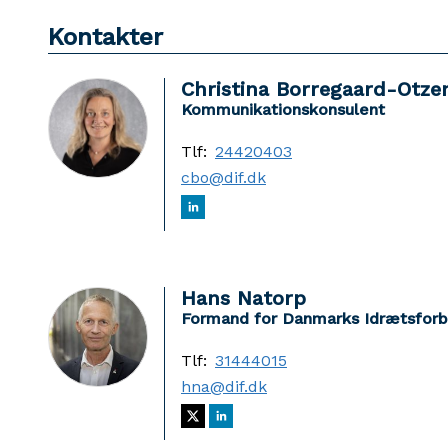
Kontakter
Christina Borregaard-Otze
Kommunikationskonsulent
Tlf:
24420403
cbo@dif.dk
Hans Natorp
Formand for Danmarks Idrætsfor
Tlf:
31444015
hna@dif.dk