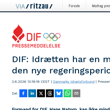
Forside
Modtag pre
DIF: Idrætten har en m
den nye regeringsperi
3.6.2026 13:19:19 CEST
|
Danmarks Idrætsforbund
|
Presse
Del
Formand for DIF, Hans Natorp, kan ikke min