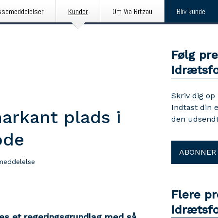
ssemeddelelser
Kunder
Om Via Ritzau
Bliv kunde
Følg pr
Idrætsf
Skriv dig op
Indtast din 
arkant plads i
den udsendt
ode
ABONNER
meddelelse
Flere p
Idrætsf
des et regeringsgrundlag med så