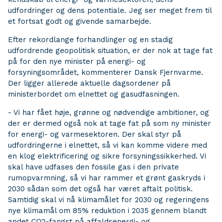
udfordringer og dens potentiale. Jeg ser meget frem til
et fortsat godt og givende samarbejde.
Efter rekordlange forhandlinger og en stadig
udfordrende geopolitisk situation, er der nok at tage fat
på for den nye minister på energi- og
forsyningsområdet, kommenterer Dansk Fjernvarme.
Der ligger allerede aktuelle dagsordener på
ministerbordet om elnettet og gasudfasningen.
- Vi har fået høje, grønne og nødvendige ambitioner, og
der er dermed også nok at tage fat på som ny minister
for energi- og varmesektoren. Der skal styr på
udfordringerne i elnettet, så vi kan komme videre med
en klog elektrificering og sikre forsyningssikkerhed. Vi
skal have udfases den fossile gas i den private
rumopvarmning, så vi har rammer et grønt gaskryds i
2030 sådan som det også har været aftalt politisk.
Samtidig skal vi nå klimamålet for 2030 og regeringens
nye klimamål om 85% reduktion i 2035 gennem blandt
andet CO2-fangst på affaldsenergi- og