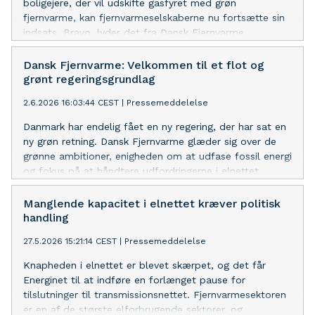
boligejere, der vil udskifte gasfyret med grøn
fjernvarme, kan fjernvarmeselskaberne nu fortsætte sin
indsats. Bravo, lyder det fra Dansk Fjernvarme.
Dansk Fjernvarme: Velkommen til et flot og
grønt regeringsgrundlag
2.6.2026 16:03:44 CEST
|
Pressemeddelelse
Danmark har endelig fået en ny regering, der har sat en
ny grøn retning. Dansk Fjernvarme glæder sig over de
grønne ambitioner, enigheden om at udfase fossil energi
og fokus på at håndtere udfordringerne i elnettet
Manglende kapacitet i elnettet kræver politisk
handling
27.5.2026 15:21:14 CEST
|
Pressemeddelelse
Knapheden i elnettet er blevet skærpet, og det får
Energinet til at indføre en forlænget pause for
tilslutninger til transmissionsnettet. Fjernvarmesektoren
er en af de største elforbrugende sektorer, og