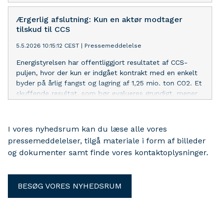
ambitionerne om øget elektrificering afhænger af, at
der bliver sat en ny politisk retning for det danske elnet,
Ærgerlig afslutning: Kun en aktør modtager
mener Dansk Fjernvarme.
tilskud til CCS
5.5.2026 10:15:12 CEST
|
Pressemeddelelse
Energistyrelsen har offentliggjort resultatet af CCS-
puljen, hvor der kun er indgået kontrakt med en enkelt
byder på årlig fangst og lagring af 1,25 mio. ton CO2. Et
skuffende resultat, som bør evalueres grundigt, mener
Dansk Fjernvarme, hvor ønske og ambitioner for CCS i
branchen er langt større end udfaldet af puljen.
I vores nyhedsrum kan du læse alle vores
pressemeddelelser, tilgå materiale i form af billeder
og dokumenter samt finde vores kontaktoplysninger.
BESØG VORES NYHEDSRUM