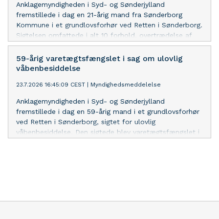
Anklagemyndigheden i Syd- og Sønderjylland
fremstillede i dag en 21-årig mand fra Sønderborg
Kommune i et grundlovsforhør ved Retten i Sønderborg.
Sigtelsen omfattede i alt 10 forhold, overtrædelse af
lov om euforiserende stoffer, indbrud, forsøg på
indbrud og røveri – alle mod forretninger/virksomheder,
59-årig varetægtsfængslet i sag om ulovlig
samt vold og trusler m.m. mod personer i offentlig
våbenbesiddelse
tjeneste. Den sigtede blev varetægtsfængslet i fire uger.
23.7.2026 16:45:09 CEST
|
Myndighedsmeddelelse
Han nægtede sig skyldig og tog betænkningstid ift.
kære af varetægtsfængslingen.
Anklagemyndigheden i Syd- og Sønderjylland
fremstillede i dag en 59-årig mand i et grundlovsforhør
ved Retten i Sønderborg, sigtet for ulovlig
våbenbesiddelse. Den sigtede blev varetægtsfængslet i
fire uger i surrogat. Han erkendte og kærede ikke
varetægtsfængslingen.