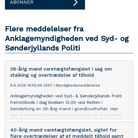
ABONNER
Flere meddelelser fra
Anklagemyndigheden ved Syd- og
Sønderjyllands Politi
39-årig mand varetægtsfængslet i sag om
stalking og overtrædelse af tilhold
6.8.2026 16:55:46 CEST
|
Myndighedsmeddelelse
Anklagemyndigheden ved Syd- & Sønderjyllands Politi
fremstillede i dag klokken 13.00 ved Retten i
Sønderborg en 39-årig mand i grundlovsforhør. Han
blev fremstillet for flere overtrædelser af et meddelt
tilhold og for stalking. Ved grundlovsforhøret nægtede
den 39-årige mand. Han blev varetægtsfængslet i fire
40-årig mand varetægtsfængslet, sigtet for
uger, og han tog forbehold for kære af den kendelse.
flere overtrædelser af et meddelt tilhold samt