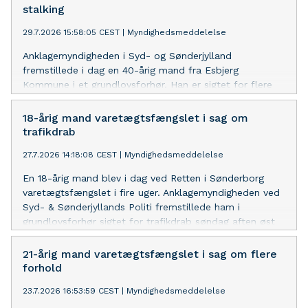
stalking
29.7.2026 15:58:05 CEST
|
Myndighedsmeddelelse
Anklagemyndigheden i Syd- og Sønderjylland
fremstillede i dag en 40-årig mand fra Esbjerg
Kommune i et grundlovsforhør. Han er sigtet for flere
overtrædelser af et meddelt tilhold samt stalking. Den
sigtede blev varetægtsfængslet i fire uger. Han erkender
18-årig mand varetægtsfængslet i sag om
delvis. Ingen kære af varetægtsfængsling.
trafikdrab
27.7.2026 14:18:08 CEST
|
Myndighedsmeddelelse
En 18-årig mand blev i dag ved Retten i Sønderborg
varetægtsfængslet i fire uger. Anklagemyndigheden ved
Syd- & Sønderjyllands Politi fremstillede ham i
grundlovsforhør sigtet for trafikdrab søndag aften øst
for Kruså, hvor en kvindelig motorcyklist omkom. Den
18-årige mand blev fremstillet, da der er mistanke om,
21-årig mand varetægtsfængslet i sag om flere
at han kørte under påvirkning af euforiserende stoffer.
forhold
Han kærede ikke dommerens kendelse om
23.7.2026 16:53:59 CEST
|
Myndighedsmeddelelse
varetægtsfængsling.