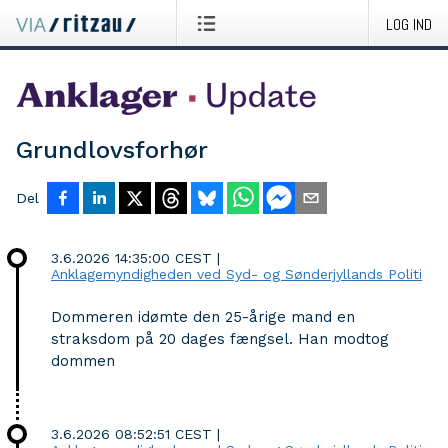
LOG IND
Grundlovsforhør
Del
3.6.2026 14:35:00 CEST
|
Anklagemyndigheden ved Syd- og Sønderjyllands Politi
Dommeren idømte den 25-årige mand en
straksdom på 20 dages fængsel. Han modtog
dommen
3.6.2026 08:52:51 CEST
|