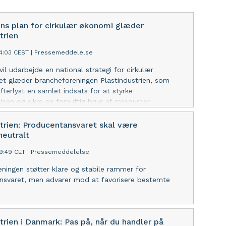
ns plan for cirkulær økonomi glæder
trien
14:03 CEST
|
Pressemeddelelse
vil udarbejde en national strategi for cirkulær
t glæder brancheforeningen Plastindustrien, som
fterlyst en samlet indsats for at styrke
sen og sikre en fornuftig brug af ressourcer.
strien: Producentansvaret skal være
neutralt
19:49 CET
|
Pressemeddelelse
ningen støtter klare og stabile rammer for
nsvaret, men advarer mod at favorisere bestemte
trien i Danmark: Pas på, når du handler på