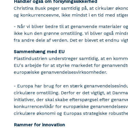
Handler også om forsyningssikkerhed
Christina Busk peger samtidig på, at cirkulær øko
og konkurrenceevne, ikke mindst i en tid med stige
- Når vi bliver bedre til at genanvende materialer og
ikke kun den grønne omstilling. Vi bliver også mind
fra andre dele af verden. Det er blevet et endnu vig
Sammenhæng med EU
Plastindustrien understreger samtidig, at en kom
EU's arbejde for at styrke markedet for genanvendt
europæiske genanvendelsesvirksomheder.
- Europa har brug for en stærk genanvendelsesindus
cirkulære omstilling. Derfor er det vigtigt, at Da
initiativer, der skal skabe efterspørgsel efter genanv
konkurrencevilkår for europæiske genanvendelsesv
cirkulære økonomi og Europas strategiske robusthed
Rammer for innovation