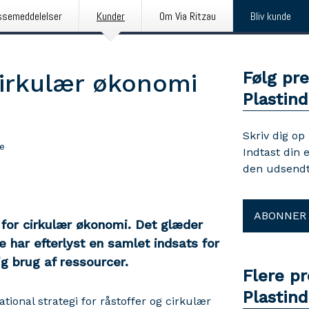
ssemeddelelser
Kunder
Om Via Ritzau
Bliv kunde
Følg pr
cirkulær økonomi
Plastind
Skriv dig op
e
Indtast din 
den udsendt
ABONNER
i for cirkulær økonomi. Det glæder
 har efterlyst en samlet indsats for
ig brug af ressourcer.
Flere p
Plastind
tional strategi for råstoffer og cirkulær