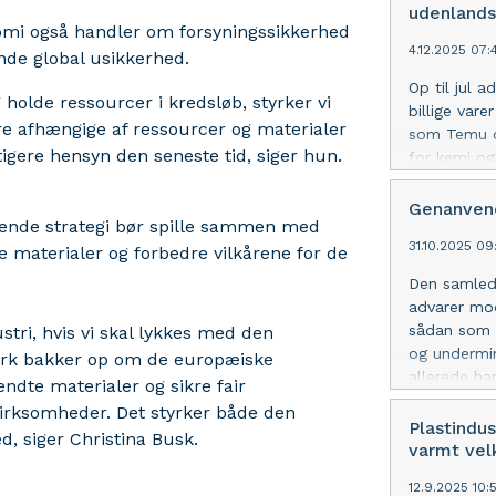
udenland
nomi også handler om forsyningssikkerhed
4.12.2025 07:
nde global usikkerhed.
Op til jul 
 holde ressourcer i kredsløb, styrker vi
billige var
re afhængige af ressourcer og materialer
som Temu og
tigere hensyn den seneste tid, siger hun.
for kemi og
Genanvend
mende strategi bør spille sammen med
31.10.2025 09
e materialer og forbedre vilkårene for de
Den samled
advarer mod
sådan som L
tri, hvis vi skal lykkes med den
og undermin
nmark bakker op om de europæiske
allerede har
endte materialer og sikre fair
irksomheder. Det styrker både den
Plastindus
, siger Christina Busk.
varmt ve
12.9.2025 10: