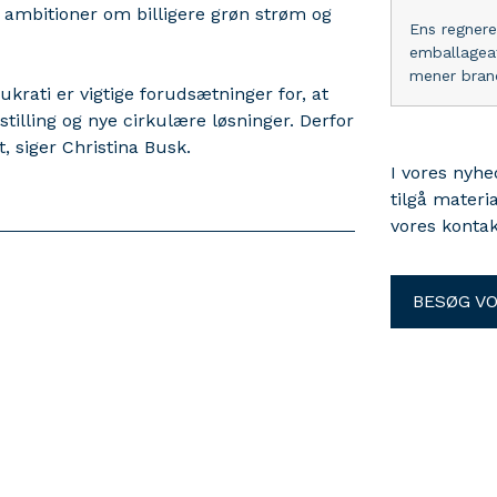
 ambitioner om billigere grøn strøm og
Ens regnere
emballageaf
mener branc
rati er vigtige forudsætninger for, at
tilling og nye cirkulære løsninger. Derfor
, siger Christina Busk.
I vores nyh
tilgå materi
vores kontak
BESØG V