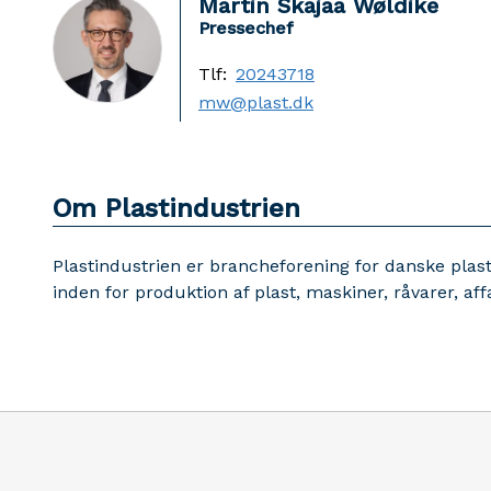
Martin Skajaa Wøldike
Pressechef
Tlf:
20243718
mw@plast.dk
Om Plastindustrien
Plastindustrien er brancheforening for danske plas
inden for produktion af plast, maskiner, råvarer, af