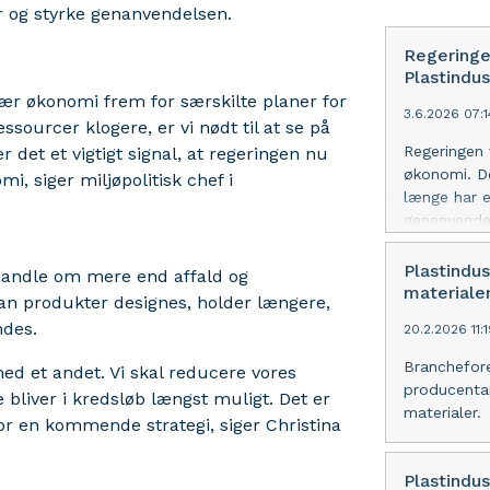
r og styrke genanvendelsen.
Regeringe
Plastindus
ulær økonomi frem for særskilte planer for
3.6.2026 07:
ssourcer klogere, er vi nødt til at se på
Regeringen 
 det et vigtigt signal, at regeringen nu
økonomi. De
i, siger miljøpolitisk chef i
længe har e
genanvendel
Plastindu
handle om mere end affald og
materiale
an produkter designes, holder længere,
ndes.
20.2.2026 11:
Branchefore
med et andet. Vi skal reducere vores
producenta
bliver i kredsløb længst muligt. Det er
materialer.
r en kommende strategi, siger Christina
Plastindus