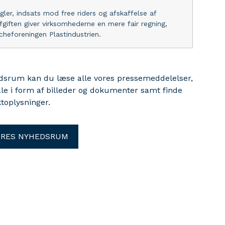
gler, indsats mod free riders og afskaffelse af
giften giver virksomhederne en mere fair regning,
heforeningen Plastindustrien.
edsrum kan du læse alle vores pressemeddelelser,
ale i form af billeder og dokumenter samt finde
toplysninger.
ORES NYHEDSRUM