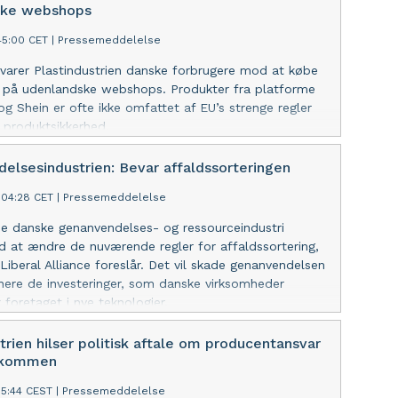
ske webshops
45:00 CET
|
Pressemeddelelse
advarer Plastindustrien danske forbrugere mod at købe
er på udenlandske webshops. Produkter fra platforme
 Shein er ofte ikke omfattet af EU’s strenge regler
 produktsikkerhed.
elsesindustrien: Bevar affaldssorteringen
:04:28 CET
|
Pressemeddelelse
e danske genanvendelses- og ressourceindustri
 at ændre de nuværende regler for affaldssortering,
iberal Alliance foreslår. Det vil skade genanvendelsen
ere de investeringer, som danske virksomheder
 foretaget i nye teknologier.
trien hilser politisk aftale om producentansvar
lkommen
55:44 CEST
|
Pressemeddelelse