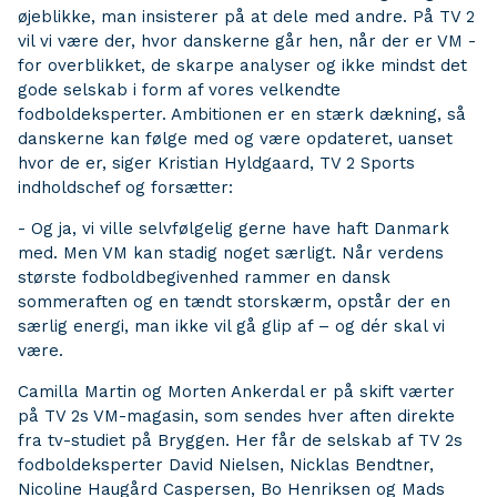
øjeblikke, man insisterer på at dele med andre. På TV 2
vil vi være der, hvor danskerne går hen, når der er VM -
for overblikket, de skarpe analyser og ikke mindst det
gode selskab i form af vores velkendte
fodboldeksperter. Ambitionen er en stærk dækning, så
danskerne kan følge med og være opdateret, uanset
hvor de er, siger Kristian Hyldgaard, TV 2 Sports
indholdschef og forsætter:
- Og ja, vi ville selvfølgelig gerne have haft Danmark
med. Men VM kan stadig noget særligt. Når verdens
største fodboldbegivenhed rammer en dansk
sommeraften og en tændt storskærm, opstår der en
særlig energi, man ikke vil gå glip af – og dér skal vi
være.
Camilla Martin og Morten Ankerdal er på skift værter
på TV 2s VM-magasin, som sendes hver aften direkte
fra tv-studiet på Bryggen. Her får de selskab af TV 2s
fodboldeksperter David Nielsen, Nicklas Bendtner,
Nicoline Haugård Caspersen, Bo Henriksen og Mads