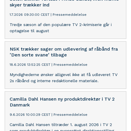
år.
skyer trækker ind
1.7.2026 09:30:00 CEST
|
Pressemeddelelse
Tredje sæson af den populære TV 2-krimiserie går i
optagelse til august
NSK trækker sager om udlevering af råbånd fra
’Den sorte svane’ tilbage
18.6.2026 13:52:25 CEST
|
Pressemeddelelse
Myndighederne ønsker alligevel ikke at få udleveret TV
2s råbånd og interne redaktionelle materiale.
Camilla Dahl Hansen ny produktdirektør i TV 2
Danmark
9.6.2026 10:00:29 CEST
|
Pressemeddelelse
Camilla Dahl Hansen tiltræder 1. august 2026 i TV 2
som produktdirektør i en nyoprettet direktionsstilling,