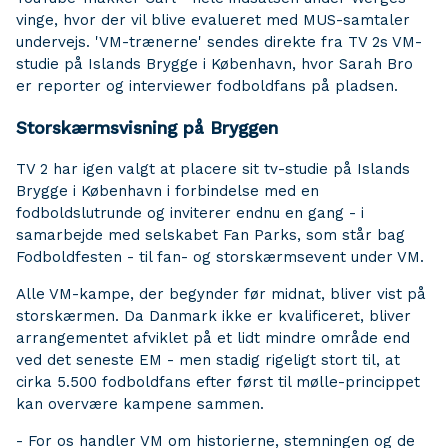
vinge, hvor der vil blive evalueret med MUS-samtaler
undervejs. 'VM-trænerne' sendes direkte fra TV 2s VM-
studie på Islands Brygge i København, hvor Sarah Bro
er reporter og interviewer fodboldfans på pladsen.
Storskærmsvisning på Bryggen
TV 2 har igen valgt at placere sit tv-studie på Islands
Brygge i København i forbindelse med en
fodboldslutrunde og inviterer endnu en gang - i
samarbejde med selskabet Fan Parks, som står bag
Fodboldfesten - til fan- og storskærmsevent under VM.
Alle VM-kampe, der begynder før midnat, bliver vist på
storskærmen. Da Danmark ikke er kvalificeret, bliver
arrangementet afviklet på et lidt mindre område end
ved det seneste EM - men stadig rigeligt stort til, at
cirka 5.500 fodboldfans efter først til mølle-princippet
kan overvære kampene sammen.
- For os handler VM om historierne, stemningen og de