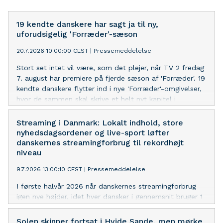
19 kendte danskere har sagt ja til ny,
uforudsigelig 'Forræder'-sæson
20.7.2026 10:00:00 CEST
|
Pressemeddelelse
Stort set intet vil være, som det plejer, når TV 2 fredag
7. august har premiere på fjerde sæson af 'Forræder'. 19
kendte danskere flytter ind i nye 'Forræder'-omgivelser,
hvor de sammen skal skrive et helt nyt kapitel i
mysterieføljetonen.
Streaming i Danmark: Lokalt indhold, store
nyhedsdagsordener og live-sport løfter
danskernes streamingforbrug til rekordhøjt
niveau
9.7.2026 13:00:10 CEST
|
Pressemeddelelse
I første halvår 2026 når danskernes streamingforbrug
igen nye højder, idet hver dansker i gennemsnit bruger 1
time og 24 minutter dagligt på at streame. Det er 4
minutter mere end i samme periode de to foregående
Solen skinner fortsat i Hvide Sande, men mørke