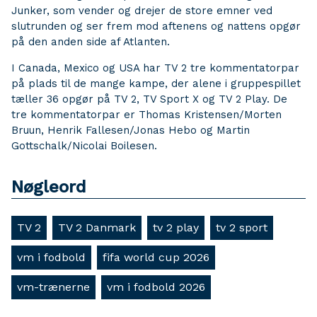
Junker, som vender og drejer de store emner ved
slutrunden og ser frem mod aftenens og nattens opgør
på den anden side af Atlanten.
I Canada, Mexico og USA har TV 2 tre kommentatorpar
på plads til de mange kampe, der alene i gruppespillet
tæller 36 opgør på TV 2, TV Sport X og TV 2 Play. De
tre kommentatorpar er Thomas Kristensen/Morten
Bruun, Henrik Fallesen/Jonas Hebo og Martin
Gottschalk/Nicolai Boilesen.
Nøgleord
TV 2
TV 2 Danmark
tv 2 play
tv 2 sport
vm i fodbold
fifa world cup 2026
vm-trænerne
vm i fodbold 2026