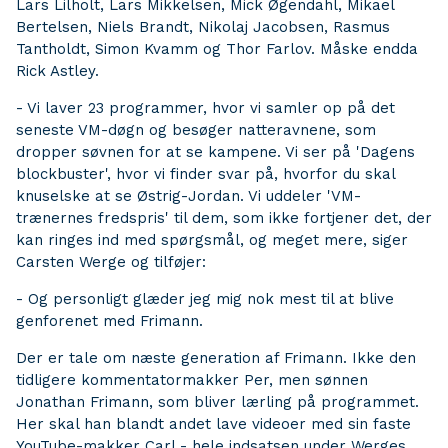
Lars Lilholt, Lars Mikkelsen, Mick Øgendahl, Mikael
Bertelsen, Niels Brandt, Nikolaj Jacobsen, Rasmus
Tantholdt, Simon Kvamm og Thor Farlov. Måske endda
Rick Astley.
- Vi laver 23 programmer, hvor vi samler op på det
seneste VM-døgn og besøger natteravnene, som
dropper søvnen for at se kampene. Vi ser på 'Dagens
blockbuster', hvor vi finder svar på, hvorfor du skal
knuselske at se Østrig-Jordan. Vi uddeler 'VM-
trænernes fredspris' til dem, som ikke fortjener det, der
kan ringes ind med spørgsmål, og meget mere, siger
Carsten Werge og tilføjer:
- Og personligt glæder jeg mig nok mest til at blive
genforenet med Frimann.
Der er tale om næste generation af Frimann. Ikke den
tidligere kommentatormakker Per, men sønnen
Jonathan Frimann, som bliver lærling på programmet.
Her skal han blandt andet lave videoer med sin faste
YouTube-makker Carl - hele indsatsen under Werges