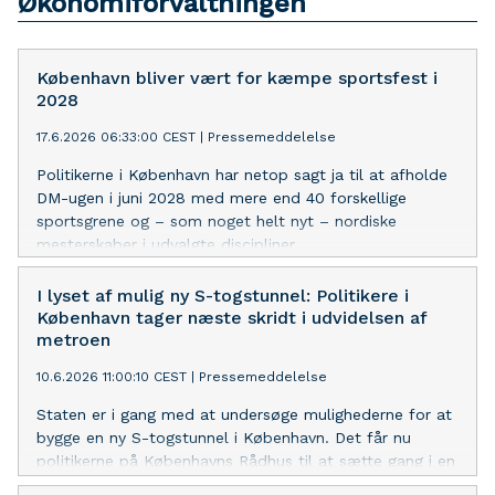
Økonomiforvaltningen
København bliver vært for kæmpe sportsfest i
2028
17.6.2026 06:33:00 CEST
|
Pressemeddelelse
Politikerne i København har netop sagt ja til at afholde
DM-ugen i juni 2028 med mere end 40 forskellige
sportsgrene og – som noget helt nyt – nordiske
mesterskaber i udvalgte discipliner.
I lyset af mulig ny S-togstunnel: Politikere i
København tager næste skridt i udvidelsen af
metroen
10.6.2026 11:00:10 CEST
|
Pressemeddelelse
Staten er i gang med at undersøge mulighederne for at
bygge en ny S-togstunnel i København. Det får nu
politikerne på Københavns Rådhus til at sætte gang i en
analyse af, hvordan en udvidelse af metroen kan se ud,