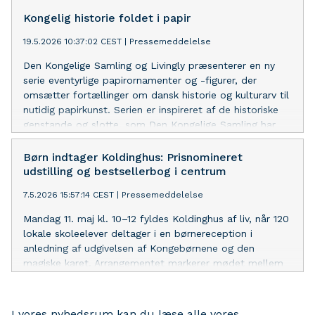
Kongelig historie foldet i papir
19.5.2026 10:37:02 CEST
|
Pressemeddelelse
Den Kongelige Samling og Livingly præsenterer en ny
serie eventyrlige papirornamenter og -figurer, der
omsætter fortællinger om dansk historie og kulturarv til
nutidig papirkunst. Serien er inspireret af de historiske
genstande og slotte, som Den Kongelige Samling har
ansvaret for at formidle – herunder Rosenborg Slot,
Christiansborg Slot, Amalienborgmuseet og Koldinghus.
Børn indtager Koldinghus: Prisnomineret
udstilling og bestsellerbog i centrum
7.5.2026 15:57:14 CEST
|
Pressemeddelelse
Mandag 11. maj kl. 10–12 fyldes Koldinghus af liv, når 120
lokale skoleelever deltager i en børnereception i
anledning af udgivelsen af Kongebørnene og den
magiske karet. Arrangementet markerer mødet mellem
en prisnomineret udstilling og en bestsellerbog, som
begge formidler danmarkshistorien i børnehøjde.
Pressen er inviteret med.
I vores nyhedsrum kan du læse alle vores