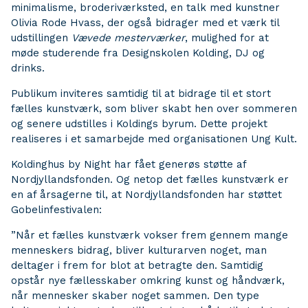
minimalisme, broderiværksted, en talk med kunstner
Olivia Rode Hvass, der også bidrager med et værk til
udstillingen
Vævede mesterværker
, mulighed for at
møde studerende fra Designskolen Kolding, DJ og
drinks.
Publikum inviteres samtidig til at bidrage til et stort
fælles kunstværk, som bliver skabt hen over sommeren
og senere udstilles i Koldings byrum. Dette projekt
realiseres i et samarbejde med organisationen Ung Kult.
Koldinghus by Night har fået generøs støtte af
Nordjyllandsfonden. Og netop det fælles kunstværk er
en af årsagerne til, at Nordjyllandsfonden har støttet
Gobelinfestivalen:
”Når et fælles kunstværk vokser frem gennem mange
menneskers bidrag, bliver kulturarven noget, man
deltager i frem for blot at betragte den. Samtidig
opstår nye fællesskaber omkring kunst og håndværk,
når mennesker skaber noget sammen. Den type