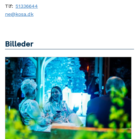
Tlf:
51336644
ne@kosa.dk
Billeder