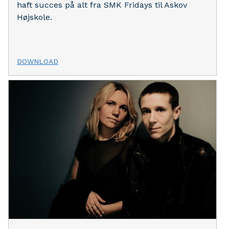
haft succes på alt fra SMK Fridays til Askov
Højskole.
DOWNLOAD