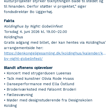
kulturprojekter styrker tilknytningen både til stedet og
til hinanden. Derfor støtter vi projektet,” siger
fondsdirektør Bo Uggerhøj.
Fakta
Koldinghus by Night: Gobelinfest
Torsdag 4. juni 2026 kl. 19.00–22.00
Koldinghus
Gratis adgang med billet, der kan hentes via Koldinghus'
arrangementside her:
https://denkongeligesamling.dk/koldinghus/kalender/kold
by-night-gobelinfest/
Blandt aftenens oplevelser
• Koncert med strygerduoen Lueenas
• Talk med kunstner Olivia Rode Hvass
• Danseperformance med Ella Östlund
• Broderiværksted med Følsomt Broderi
• Fællesvævning
• Møder med designstuderende fra Designskolen
Kolding