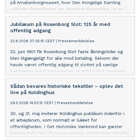
på Amalienborgmuseet, hvor Den Kongelige Samling
udfolder fortællingen om Dronning Alexandrine og en
skelsættende epoke, der havde stor betydning for det
moderne kongehus.
Jubilæum på Rosenborg Slot: 125 år med
offentlig adgang
22.6.2026 07:35:15 CEST
|
Pressemeddelelse
22. juni 1901 fik Rosenborg Slot faste åbningstider og
blev tilgængeligt for alle mod betaling. Selvom der
havde været offentlig adgang til slottet på særlige
betingelser siden begyndelsen af 1800-tallet, markerer
nyordningen i 1901 starten på Rosenborg som et
moderne museum. I dag besøger mere end en halv
Sådan bevares historiske tekstiler – oplev det
million gæster hvert år det historiske slot, som drives af
live på Koldinghus
Den Kongelige Samling og blandt andet huser de
29.5.2026 14:52:15 CEST
|
Pressemeddelelse
danske kronjuveler.
30. og 31. maj inviterer Koldinghus publikum indenfor i
et arbejdsrum, som normalt er lukket for
offentligheden. I Det Historiske Værksted kan gæster
komme helt tæt på konserveringen af historiske tekstiler
og møde fagfolkene bag arbejdet.