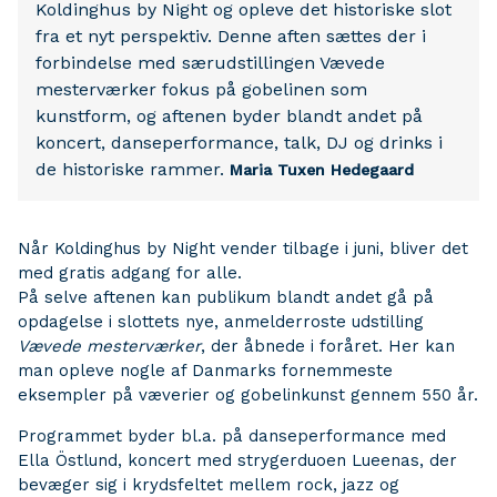
Koldinghus by Night og opleve det historiske slot
fra et nyt perspektiv. Denne aften sættes der i
forbindelse med særudstillingen Vævede
mesterværker fokus på gobelinen som
kunstform, og aftenen byder blandt andet på
koncert, danseperformance, talk, DJ og drinks i
de historiske rammer.
Maria Tuxen Hedegaard
Når Koldinghus by Night vender tilbage i juni, bliver det
med gratis adgang for alle.
På selve aftenen kan publikum blandt andet gå på
opdagelse i slottets nye, anmelderroste udstilling
Vævede mesterværker
, der åbnede i foråret. Her kan
man opleve nogle af Danmarks fornemmeste
eksempler på væverier og gobelinkunst gennem 550 år.
Programmet byder bl.a. på danseperformance med
Ella Östlund, koncert med strygerduoen Lueenas, der
bevæger sig i krydsfeltet mellem rock, jazz og