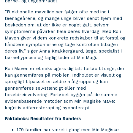
børne- og ungeområdet.
”Funktionelle mavelidelser følger ofte med ind i
teenageårene, og mange unge bliver sendt hjem med
beskeden om, at der ikke er noget galt, selvom
symptomerne påvirker hele deres hverdag. Med Ro i
Maven giver vi dem konkrete redskaber til at forstå og
håndtere symptomerne og tage kontrollen tilbage i
deres liv,” siger Anna Knakkergaard, læge, specialist i
børnehypnose og faglig leder af Min Magi.
Ro i Maven er et seks ugers digitalt forløb til unge, der
kan gennemføres på mobilen. Indholdet er visuelt og
sprogligt tilpasset en ældre målgruppe og kan
gennemføres selvstændigt eller med
forældreinvolvering. Forløbet bygger på de samme
evidensbaserede metoder som Min Magiske Mave:
kognitiv adfærdsterapi og hypnoterapi.
Faktaboks: Resultater fra Randers
179 familier har været i gang med Min Magiske