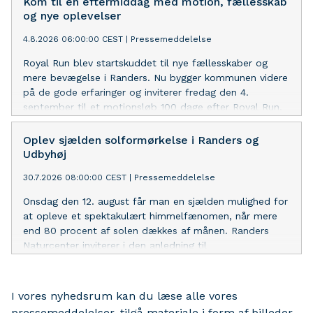
Kom til en eftermiddag med motion, fællesskab
Gudenåengene.
og nye oplevelser
4.8.2026 06:00:00 CEST
|
Pressemeddelelse
Royal Run blev startskuddet til nye fællesskaber og
mere bevægelse i Randers. Nu bygger kommunen videre
på de gode erfaringer og inviterer fredag den 4.
september til et motionsløb 100 dage efter Royal Run.
Samme dag er der Randers FritidsFestival, hvor
gæsterne kan møde lokale foreninger og finde nye
Oplev sjælden solformørkelse i Randers og
fællesskaber.
Udbyhøj
30.7.2026 08:00:00 CEST
|
Pressemeddelelse
Onsdag den 12. august får man en sjælden mulighed for
at opleve et spektakulært himmelfænomen, når mere
end 80 procent af solen dækkes af månen. Randers
Naturcenter inviterer i den anledning til
solformørkelsesarrangementer både ved Naturcenteret i
Randers og i Udbyhøj.
I vores nyhedsrum kan du læse alle vores
pressemeddelelser, tilgå materiale i form af billeder