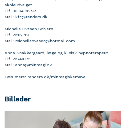
skoleudvalget
Tlf. 30 34 26 92
Mail: kfc@randers.dk
Michelle Ovesen Schjern
Tlf. 28112761
Mail: michelleovesen@hotmail.com
Anna Knakkergaard, læge og klinisk hypnoterapeut
Tlf. 28741075
Mail: anna@minmagi.dk
Læs mere: randers.dk/minmagiskemave
Billeder