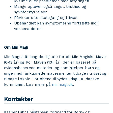
kvalme eller problemer med afføringen
Mange oplever også angst, tristhed og
søvnforstyrrelser
Påvirker ofte skolegang og trivsel
Ubehandlet kan symptomerne fortsætte ind i
voksenalderen
Om Min Magi
Min Magi står bag de digitale forløb Min Magiske Mave
(6-12 år) og Ro i Maven (13+ år), der er baseret på
evidensbaserede metoder, og som hjælper børn og
unge med funktionelle mavesmerter tilbage i trivsel og
tilbage i skole. Forløbene tilbydes i dag i 18 danske
kommuner. Læs mere på
minmagi.dk
.
Kontakter
Kasper Fuhr Christensen, formand for Børn- og