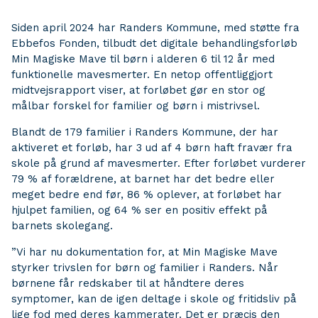
Siden april 2024 har Randers Kommune, med støtte fra
Ebbefos Fonden, tilbudt det digitale behandlingsforløb
Min Magiske Mave til børn i alderen 6 til 12 år med
funktionelle mavesmerter. En netop offentliggjort
midtvejsrapport viser, at forløbet gør en stor og
målbar forskel for familier og børn i mistrivsel.
Blandt de 179 familier i Randers Kommune, der har
aktiveret et forløb, har 3 ud af 4 børn haft fravær fra
skole på grund af mavesmerter. Efter forløbet vurderer
79 % af forældrene, at barnet har det bedre eller
meget bedre end før, 86 % oplever, at forløbet har
hjulpet familien, og 64 % ser en positiv effekt på
barnets skolegang.
”Vi har nu dokumentation for, at Min Magiske Mave
styrker trivslen for børn og familier i Randers. Når
børnene får redskaber til at håndtere deres
symptomer, kan de igen deltage i skole og fritidsliv på
lige fod med deres kammerater. Det er præcis den