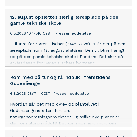
12. august opsættes særlig æresplade på den
gamle tekniske skole
6.8.2026 10:44:46 CEST
|
Pressemeddelelse
"Til ære for Søren Fischer (1948-2025)" står der på den
æresplade som 12. august afsløres. Den vil blive hængt
op på den gamle tekniske skole i Randers. Det sker på
et-årsdagen for Søren Fischers bortgang.
Kom med på tur og få indblik i fremtidens
Gudenåenge
6.8.2026 08:17:11 CEST
|
Pressemeddelelse
Hvordan går det med dyre- og plantelivet i
Gudenåengene efter flere års
naturgenopretningsprojekter? Og hvilke nye planer er
der for naturområdet? Det kan man høre mere om
onsdag den 19. august, når Aage V. Jensen Naturfond
og Randers Naturcenter inviterer til guidet tur i