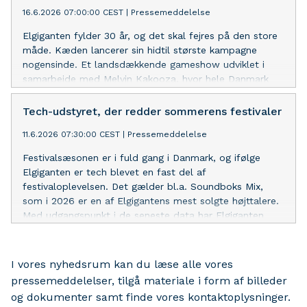
16.6.2026 07:00:00 CEST
|
Pressemeddelelse
Elgiganten fylder 30 år, og det skal fejres på den store
måde. Kæden lancerer sin hidtil største kampagne
nogensinde. Et landsdækkende gameshow udviklet i
samarbejde med Melvin Kakooza, hvor hele Danmark
inviteres med til festen.
Tech-udstyret, der redder sommerens festivaler
11.6.2026 07:30:00 CEST
|
Pressemeddelelse
Festivalsæsonen er i fuld gang i Danmark, og ifølge
Elgiganten er tech blevet en fast del af
festivaloplevelsen. Det gælder bl.a. Soundboks Mix,
som i 2026 er en af Elgigantens mest solgte højttalere.
Med udgangspunkt i de seneste data har Elgiganten
samlet en række af sommerens must-haves, der hitter
blandt festivalgæster.
I vores nyhedsrum kan du læse alle vores
pressemeddelelser, tilgå materiale i form af billeder
og dokumenter samt finde vores kontaktoplysninger.