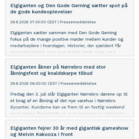
Elgiganten og Den Gode Gerning sætter spot på
de gode kundeoplevelser
29.6.2026 07:30:00 CEST
|
Pressemeddelelse
Elgiganten sætter sammen med Den Gode Gerning
fokus på de mange positive møder mellem kunder og
medarbejdere i hverdagen. Historier, der sjældent får
opmærksomhed, men som fylder langt mere, end
mange tror.
Elgiganten åbner på Nørrebro med stor
åbningsfest og knaldskarpe tilbud
29.6.2026 06:00:00 CEST
|
Pressemeddelelse
Fredag den 3. juli slår Elgiganten Nørrebro dørene op til
et brag af en åbning af det nye varehus i Nørrebro
Bycenter. Kunderne kan se frem til en festlig weekend
med stærke åbningstilbud, god stemning og aktiviteter.
Elgiganten fejrer 30 år med gigantisk gameshow
og Melvin Kakooza i front