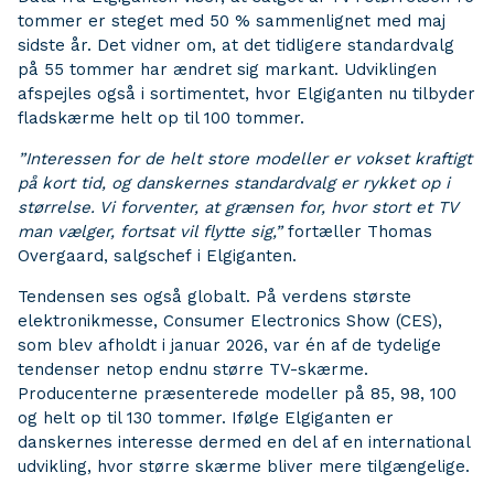
tommer er steget med 50 % sammenlignet med maj
sidste år. Det vidner om, at det tidligere standardvalg
på 55 tommer har ændret sig markant. Udviklingen
afspejles også i sortimentet, hvor Elgiganten nu tilbyder
fladskærme helt op til 100 tommer.
”Interessen for de helt store modeller er vokset kraftigt
på kort tid, og danskernes standardvalg er rykket op i
størrelse. Vi forventer, at grænsen for, hvor stort et TV
man vælger, fortsat vil flytte sig,”
fortæller Thomas
Overgaard, salgschef i Elgiganten.
Tendensen ses også globalt. På verdens største
elektronikmesse, Consumer Electronics Show (CES),
som blev afholdt i januar 2026, var én af de tydelige
tendenser netop endnu større TV-skærme.
Producenterne præsenterede modeller på 85, 98, 100
og helt op til 130 tommer. Ifølge Elgiganten er
danskernes interesse dermed en del af en international
udvikling, hvor større skærme bliver mere tilgængelige.