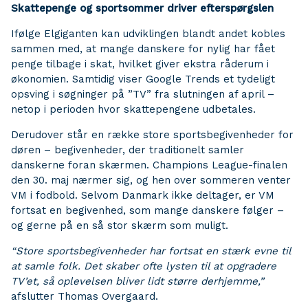
Skattepenge og sportsommer driver efterspørgslen
Ifølge Elgiganten kan udviklingen blandt andet kobles
sammen med, at mange danskere for nylig har fået
penge tilbage i skat, hvilket giver ekstra råderum i
økonomien. Samtidig viser Google Trends et tydeligt
opsving i søgninger på ”TV” fra slutningen af april –
netop i perioden hvor skattepengene udbetales.
Derudover står en række store sportsbegivenheder for
døren – begivenheder, der traditionelt samler
danskerne foran skærmen. Champions League-finalen
den 30. maj nærmer sig, og hen over sommeren venter
VM i fodbold. Selvom Danmark ikke deltager, er VM
fortsat en begivenhed, som mange danskere følger –
og gerne på en så stor skærm som muligt.
“Store sportsbegivenheder har fortsat en stærk evne til
at samle folk. Det skaber ofte lysten til at opgradere
TV’et, så oplevelsen bliver lidt større derhjemme,”
afslutter Thomas Overgaard.