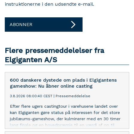
instruktionerne i den udsendte e-mail.
ABONNER
Flere pressemeddelelser fra
Elgiganten A/S
600 danskere dystede om plads i Elgigantens
gameshow: Nu åbner online casting
3.8.2026 08:00:40 CEST
|
Pressemeddelelse
Efter flere ugers castingtour i varehusene landet over
kan Elgiganten gøre status på interessen for det store
jubilæums-gameshow, der kulminerer med en 30 timer
lang finale og en hovedpræmie til en værdi af op til
500.000 kroner.