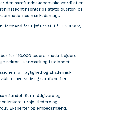
nder den samfundsøkonomiske værdi af en
eningskontingenter og støtte til efter- og
virksomhedernes markedsmagt.
 formand for Djøf Privat, tlf. 30928902,
ber for 110.000 ledere, medarbejdere,
ige sektor i Danmark og i udlandet.
ssionen for faglighed og akademisk
udvikle erhvervsliv og samfund i en
i samfundet: Som rådgivere og
nalytikere. Projektledere og
folk. Eksperter og embedsmænd.
.