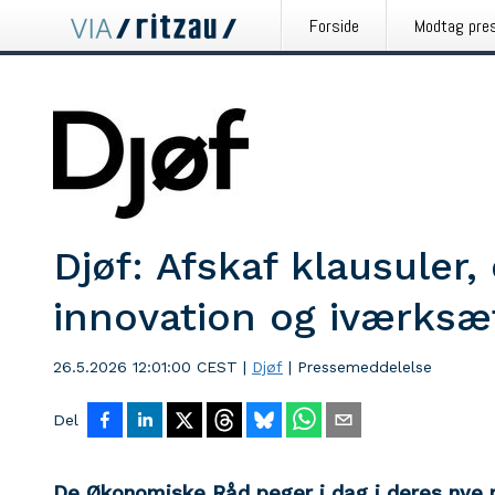
Forside
Modtag pre
Djøf: Afskaf klausuler
innovation og iværksæt
26.5.2026 12:01:00 CEST
|
Djøf
|
Pressemeddelelse
Del
De Økonomiske Råd peger i dag i deres nye r