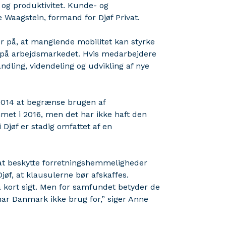
 og produktivitet. Kunde- og
 Waagstein, formand for Djøf Privat.
er på, at manglende mobilitet kan styrke
å arbejdsmarkedet. Hvis medarbejdere
andling, videndeling og udvikling af nye
2014 at begrænse brugen af
met i 2016, men det har ikke haft den
Djøf er stadig omfattet af en
 at beskytte forretningshemmeligheder
jøf, at klausulerne bør afskaffes.
 kort sigt. Men for samfundet betyder de
ar Danmark ikke brug for,” siger Anne