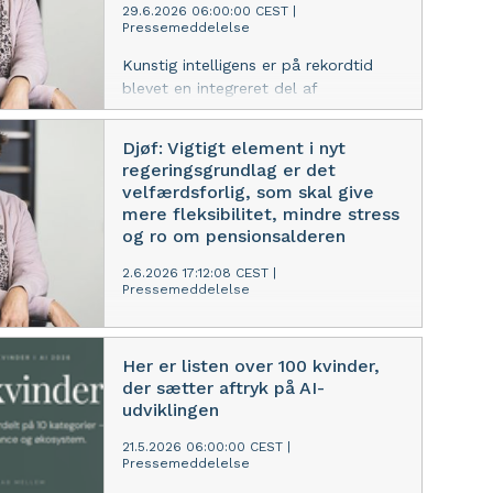
virksomheder og den offentlige
29.6.2026 06:00:00 CEST
|
Pressemeddelelse
sektor får brug for i de kommende
år.
Kunstig intelligens er på rekordtid
blevet en integreret del af
arbejdslivet. Men fire ud af ti har ikke
fået tilbudt kompetenceudvikling
Djøf: Vigtigt element i nyt
inden for AI. Djøf opfordrer derfor
regeringsgrundlag er det
både arbejdsgivere og regeringen til
velfærdsforlig, som skal give
at tage ansvar for, at medarbejdere
mere fleksibilitet, mindre stress
og ledere får de nødvendige
og ro om pensionsalderen
kompetencer til at bruge teknologien
ansvarligt.
2.6.2026 17:12:08 CEST
|
Pressemeddelelse
Regeringens planer om et
Velfærdsforlig 2.0 giver en tiltrængt
Her er listen over 100 kvinder,
mulighed for at skabe et mere
der sætter aftryk på AI-
fleksibelt arbejdsliv og reducere
udviklingen
stress og sygefravær. Samtidig kan
færre administrative byrder styrke
21.5.2026 06:00:00 CEST
|
Pressemeddelelse
virksomhedernes værdiskabelse og
konkurrenceevne, mener Djøf.