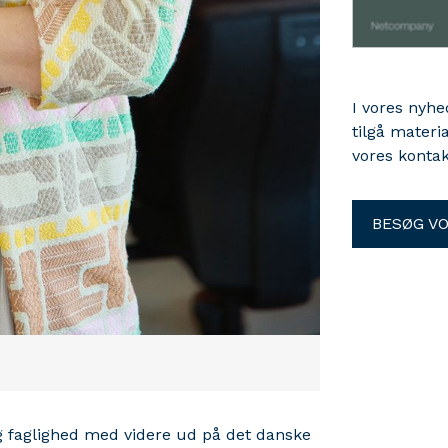
I vores nyh
tilgå materi
vores kontak
BESØG V
og faglighed med videre ud på det danske