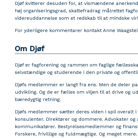
Djøf kvitterer desuden for, at vismændene anerke
høj organiseringsgrad, skattefradrag målrettet fagfor
videreuddannelse som et redskab til at mindske 
For yderligere kommentarer kontakt Anne Waagstein,
Om Djøf
Djøf er fagforening og rammen om faglige fællesska
selvstændige og studerende i den private og offentl
Djøfs medlemmer er langt fra ens. Men de deler pa
udvikling. Og de er fælles om viljen til at drive og 
bæredygtig retning.
Djøfs medlemmer sætter deres viden i spil overalt 
konsulenter. Direktører og dommere. Advokater og a
kommunikatører. Bestyrelsesmedlemmer og finans
Forskere, frivillige og fuldmægtige. Og meget mere