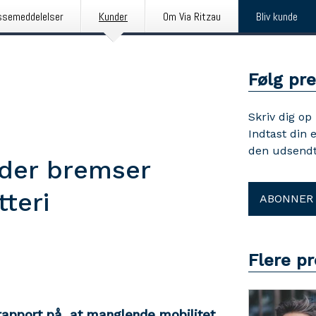
ssemeddelelser
Kunder
Om Via Ritzau
Bliv kunde
Følg pr
Skriv dig op
Indtast din 
den udsendt
, der bremser
teri
ABONNER
Flere p
apport på, at manglende mobilitet