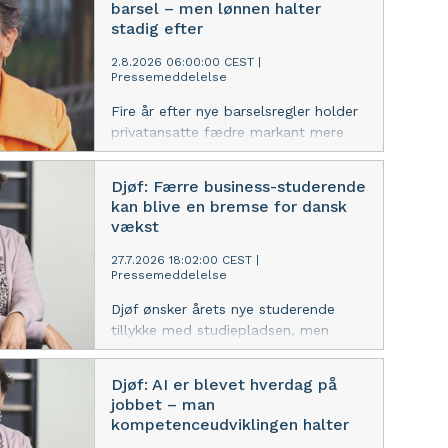
barsel – men lønnen halter
stadig efter
2.8.2026 06:00:00 CEST
|
Pressemeddelelse
Fire år efter nye barselsregler holder
privatansatte fædre markant mere
barsel. Men alt for mange kvinder og
mænd må stadig holde orlov uden
Djøf: Færre business-studerende
løn, fordi de enten ikke har ret til løn
kan blive en bremse for dansk
eller ikke har været ansat længe
vækst
nok. Det begrænser både
ligestillingen og mobiliteten på
27.7.2026 18:02:00 CEST
|
Pressemeddelelse
arbejdsmarkedet, mener Djøf.
Djøf ønsker årets nye studerende
tillykke med studiepladsen, men
advarer samtidig mod det faldende
optag på de samfundsvidenskabelige
Djøf: AI er blevet hverdag på
og erhvervsøkonomiske uddannelser.
jobbet – man
Det risikerer at forværre manglen på
kompetenceudviklingen halter
de kompetencer, som både